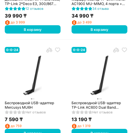
TP-Link 2*Deco E3, 300/867
AC1900 MU-MIMO, 4 порта +
Mbps (Deco E3)
Wi-Fi, 600/1300 Mbps (Archer
12 отзывов
34 отзыва
C80)
39 990
₸
34 990
₸
до 3 999
до 3 499
В корзину
В корзину
0-0-24
0-0-24
Беспроводной USB-адаптер
Беспроводной USB-адаптер
Mercusys MU6H
TP-Link AC600 Dual Band
Archer T2U Plus
Нет отзывов
Нет отзывов
7 590
₸
13 190
₸
до 759
до 1 319