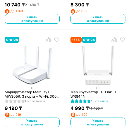
10 740
₸
8 390
₸
21 490
₸
до 1 074
до 839
Узнать
Узнать
о поступлении
о поступлении
0-0-24
-
57
%
0-0-24
Маршрутизатор Mercusys
Маршрутизатор TP-Link TL-
MW305R, 3 порта + Wi-Fi, 300
WR844N
Mbps (MW305R)
Нет отзывов
15 отзывов
9 190
₸
4 990
₸
11 490
₸
до 919
до 499
Узнать
Узнать
о поступлении
о поступлении