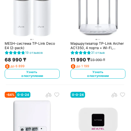
MESH-система TP-Link Deco
Маршрутизатор TP-Link Archer
E4 (2-pack)
AC1350, 4 порта + Wi-Fi,
450/867 Mbps (Archer C60)
19 отзывов
31 отзыв
68 990
₸
11 990
₸
23 990
₸
до 6 899
до 1 199
Узнать
Узнать
о поступлении
о поступлении
-
64
%
0-0-24
0-0-24