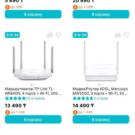
5 890
₸
20 990
₸
до 589
до 2 099
В корзину
В корзину
0-0-24
0-0-24
Маршрутизатор TP-Link TL-
Модем/Роутер ADSL, Mercusys
WR840N, 4 порта + Wi-Fi, 300
MW300D, 3 порта + Wi-Fi, 300
Mbps (TL-WR840N)
Mbps (MW300D)
20 отзывов
3 отзыва
13 490
₸
14 490
₸
до 1 349
до 1 449
В корзину
В корзину