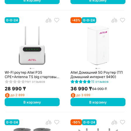
В корзину
В корзину
0-0-24
-
43
%
0-0-24
WI-FI роутер Altel P35
Altel Домашний 5G Роутер (ТП
CPE+Antenna TS big стартовый
Домашний интернет 9490)
комплект
Нет отзывов
15 отзывов
28 990
₸
36 990
₸
64 990
₸
до 2 899
до 3 699
В корзину
В корзину
0-0-24
-
50
%
0-0-24