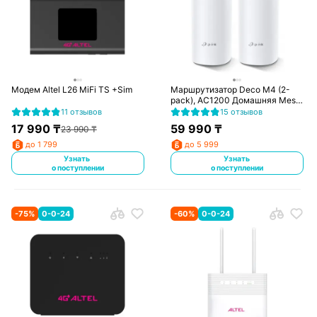
Модем Altel L26 MiFi TS +Sim
Маршрутизатор Deco M4 (2-
pack), AC1200 Домашняя Mesh
Wi-Fi система
11 отзывов
15 отзывов
17 990
₸
59 990
₸
23 990
₸
до 1 799
до 5 999
Узнать
Узнать
о поступлении
о поступлении
-
75
%
0-0-24
-
60
%
0-0-24