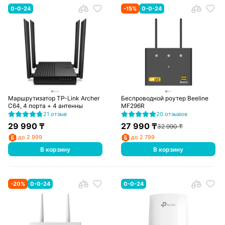
0-0-24
-
15
%
0-0-24
Маршрутизатор TP-Link Archer
Беспроводной роутер Beeline
C64, 4 порта + 4 антенны
MF296R
21 отзыв
20 отзывов
29 990
₸
27 990
₸
32 990
₸
до 2 999
до 2 799
В корзину
В корзину
-
20
%
0-0-24
0-0-24