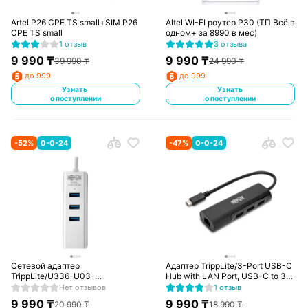
Artel P26 CPE TS small+SIM P26
Altel WI-FI роутер P30 (ТП Всё в
CPE TS small
одном+ за 8990 в мес)
1 отзыв
3 отзыва
9 990
₸
9 990
₸
39 990
₸
24 990
₸
до 999
до 999
Узнать
Узнать
о поступлении
о поступлении
-
52
%
0-0-24
-
47
%
0-0-24
Сетевой адаптер
Адаптер TrippLite/3-Port USB-C
TrippLite/U336-U03-
Hub with LAN Port, USB-C to 3x
GB/10/100/1000/USB/RJ-45
USB-A Ports and Gbe, USB 3.0,
Нет отзывов
1 отзыв
Black
9 990
₸
9 990
₸
20 990
₸
18 990
₸