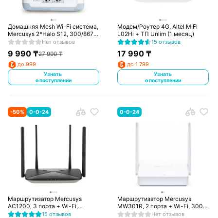
Домашняя Mesh Wi-Fi система,
Модем/Роутер 4G, Altel MIFI
Mercusys 2*Halo S12, 300/867
L02Hi + ТП Unlim (1 месяц)
Mbps (Halo S12)
Нет отзывов
15 отзывов
9 990
₸
17 990
₸
27 990
₸
до 999
до 1 799
Узнать
Узнать
о поступлении
о поступлении
-
50
%
0-0-24
0-0-24
Маршрутизатор Mercusys
Маршрутизатор Mercusys
AC1200, 3 порта + Wi-Fi,
MW301R, 2 порта + Wi-Fi, 300
300/867 Mbps (AC12G)
Mbps (MW301R)
15 отзывов
Нет отзывов