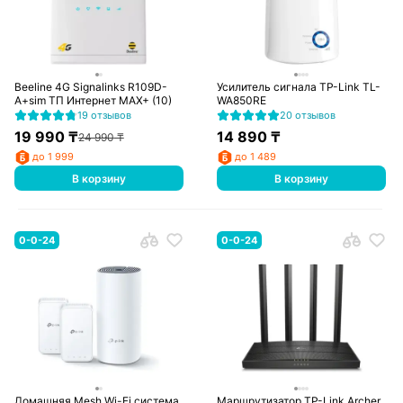
Beeline 4G Signalinks R109D-
Усилитель сигнала TP-Link TL-
A+sim ТП Интернет MAX+ (10)
WA850RE
19 отзывов
20 отзывов
19 990
₸
14 890
₸
24 990
₸
до 1 999
до 1 489
В корзину
В корзину
0-0-24
0-0-24
Домашняя Mesh Wi-Fi система,
Маршрутизатор TP-Link Archer