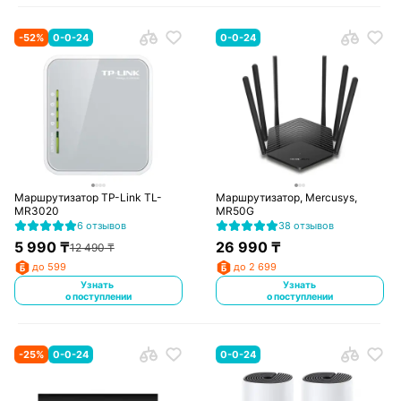
-
52
%
0-0-24
0-0-24
Маршрутизатор TP-Link TL-
Маршрутизатор, Mercusys,
MR3020
MR50G
6 отзывов
38 отзывов
5 990
₸
26 990
₸
12 490
₸
до 599
до 2 699
Узнать
Узнать
о поступлении
о поступлении
-
25
%
0-0-24
0-0-24