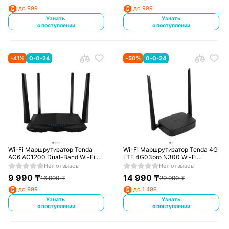
до 999
до 999
Узнать
Узнать
о поступлении
о поступлении
-
41
%
0-0-24
-
50
%
0-0-24
Wi-Fi Маршрутизатор Tenda
Wi-Fi Маршрутизатор Tenda 4G
AC6 AC1200 Dual-Band Wi-Fi 5
LTE 4G03pro N300 Wi-Fi
Черный
Черный
Нет отзывов
Нет отзывов
9 990
₸
14 990
₸
16 990
₸
29 990
₸
до 999
до 1 499
Узнать
Узнать
о поступлении
о поступлении