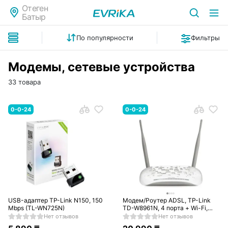
Отеген
Батыр
По популярности
Фильтры
Модемы, сетевые устройства
33 товара
0-0-24
0-0-24
USB-адаптер TP-Link N150, 150
Модем/Роутер ADSL, TP-Link
Mbps (TL-WN725N)
TD-W8961N, 4 порта + Wi-Fi,
300 Mbps (TD-W8961N)
Нет отзывов
Нет отзывов