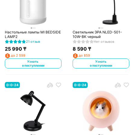
Настольные лампы MI BEDSIDE
Светильник ЭРА NLED-501-
LAMP2
10W-BK черный
21 отзыв
Нет отзывов
25 990
₸
8 590
₸
до 2 599
до 859
Узнать
Узнать
о поступлении
о поступлении
0-0-24
0-0-24