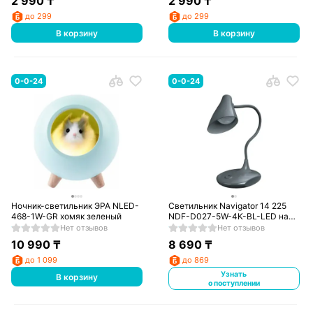
2 990
₸
2 990
₸
до 299
до 299
В корзину
В корзину
0-0-24
0-0-24
Ночник-светильник ЭРА NLED-
Светильник Navigator 14 225
468-1W-GR хомяк зеленый
NDF-D027-5W-4K-BL-LED на
основании, черный
Нет отзывов
Нет отзывов
10 990
₸
8 690
₸
до 1 099
до 869
Узнать
В корзину
о поступлении