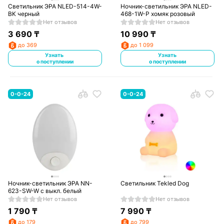
Светильник ЭРА NLED-514-4W-
Ночник-светильник ЭРА NLED-
BK черный
468-1W-P хомяк розовый
Нет отзывов
Нет отзывов
3 690
₸
10 990
₸
до 369
до 1 099
Узнать
Узнать
о поступлении
о поступлении
0-0-24
0-0-24
Ночник-светильник ЭРА NN-
Светильник Tekled Dog
623-SW-W с выкл. белый
Нет отзывов
Нет отзывов
1 790
₸
7 990
₸
до 179
до 799