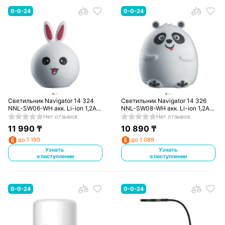
0-0-24
0-0-24
Светильник Navigator 14 324
Светильник Navigator 14 326
NNL-SW06-WH акк. Li-ion 1,2Ач
NNL-SW08-WH акк. Li-ion 1,2Ач
USB 5В
USB 5В
Нет отзывов
Нет отзывов
11 990
₸
10 890
₸
до 1 199
до 1 089
Узнать
Узнать
о поступлении
о поступлении
0-0-24
0-0-24