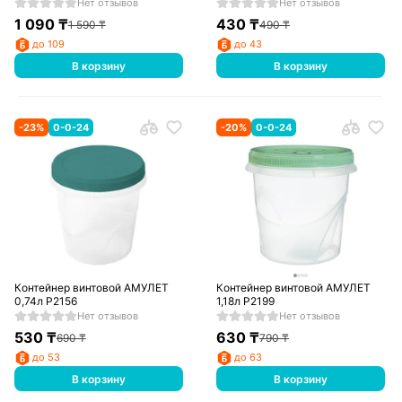
Нет отзывов
Нет отзывов
1 090
₸
430
₸
1 590
₸
490
₸
до 109
до 43
В корзину
В корзину
-
23
%
0-0-24
-
20
%
0-0-24
Контейнер винтовой АМУЛЕТ
Контейнер винтовой АМУЛЕТ
0,74л Р2156
1,18л Р2199
Нет отзывов
Нет отзывов
530
₸
630
₸
690
₸
790
₸
до 53
до 63
В корзину
В корзину