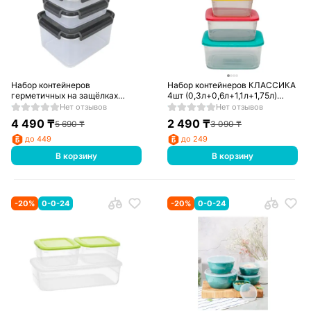
Набор контейнеров
Набор контейнеров КЛАССИКА
герметичных на защёлках
4шт (0,3л+0,6л+1,1л+1,75л)
3шт(0,75л+0,75л+2,75л)
Р2175
Нет отзывов
Нет отзывов
4 490
₸
2 490
₸
5 690
₸
3 090
₸
до 449
до 249
В корзину
В корзину
-
20
%
0-0-24
-
20
%
0-0-24