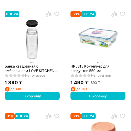
0-0-24
-
21
%
0-0-24
Банка квадратная с
HPL815 Контейнер для
эмбоссингом LOVE KITCHEN
продуктов 550 мл
2,2 л (Черный) БытПласт
Нет отзывов
Нет отзывов
1 390
₸
1 490
₸
1 890
₸
до 139
до 149
В корзину
В корзину
-
11
%
0-0-24
-
21
%
0-0-24