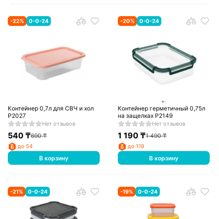
-
22
%
0-0-24
-
20
%
0-0-24
Контейнер 0,7л для СВЧ и хол
Контейнер герметичный 0,75л
Р2027
на защелках Р2149
Нет отзывов
Нет отзывов
540
₸
1 190
₸
690
₸
1 490
₸
до 54
до 119
В корзину
В корзину
-
21
%
0-0-24
-
19
%
0-0-24