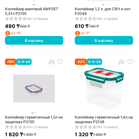
Контейнер винтовой АМУЛЕТ
Контейнер 1,2 л. для СВЧ и хол
0,51л Р2155
Р2049
Нет отзывов
Нет отзывов
490
₸
610
₸
590
₸
790
₸
до 49
до 61
В корзину
В корзину
-
19
%
0-0-24
-
22
%
0-0-24
Контейнер герметичный 1,2л на
Контейнер герметичный 1,4л на
защелках Р2150
защелках Р2148
Нет отзывов
Нет отзывов
1 620
₸
1 320
₸
1 990
₸
1 690
₸