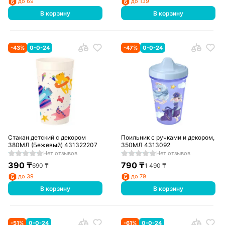
до 69
до 139
В корзину
В корзину
-
43
%
0-0-24
-
47
%
0-0-24
Стакан детский с декором
Поильник с ручками и декором,
380МЛ (Бежевый) 431322207
350МЛ 4313092
Нет отзывов
Нет отзывов
390
₸
790
₸
690
₸
1 490
₸
до 39
до 79
В корзину
В корзину
-
51
%
0-0-24
-
61
%
0-0-24