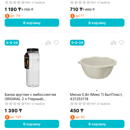
(Белый), 431316016
431312009
Нет отзывов
Нет отзывов
1 190
₸
710
₸
1 790
₸
1 690
₸
до 119
до 71
В корзину
В корзину
0-0-24
0-0-24
Банка круглая с эмбоссингом
Миска 0,8л (Микс 1) БытПласт,
ORIGINAL 2 л (Черный)
431253118
БытПласт
Нет отзывов
Нет отзывов
1 390
₸
450
₸
до 139
до 45
В корзину
В корзину