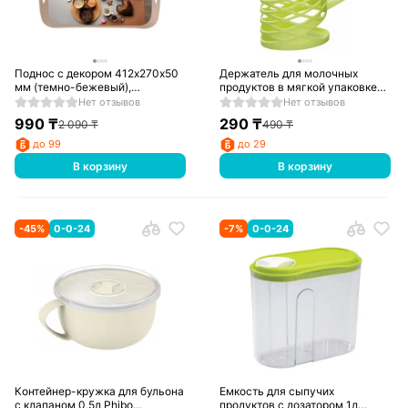
Поднос с декором 412х270х50
Держатель для молочных
мм (темно-бежевый),
продуктов в мягкой упаковке
431282832
1л Phibo 431294807
Нет отзывов
Нет отзывов
990
₸
290
₸
2 090
₸
490
₸
до 99
до 29
В корзину
В корзину
-
45
%
0-0-24
-
7
%
0-0-24
Контейнер-кружка для бульона
Емкость для сыпучих
с клапаном 0,5л Phibo
продуктов с дозатором 1л