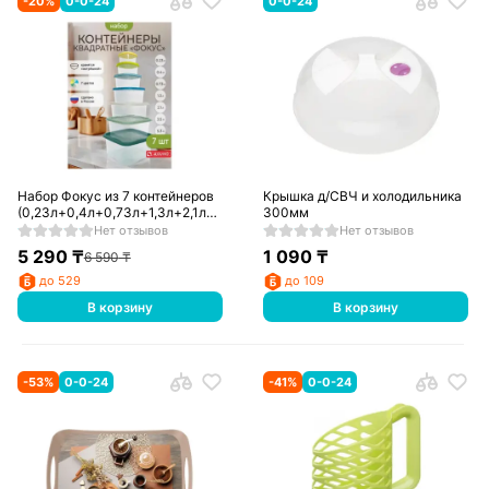
-
20
%
0-0-24
0-0-24
Набор Фокус из 7 контейнеров
Крышка д/СВЧ и холодильника
(0,23л+0,4л+0,73л+1,3л+2,1л+3,5л+5,3л)
300мм
Р2060
Нет отзывов
Нет отзывов
5 290
₸
1 090
₸
6 590
₸
до 529
до 109
В корзину
В корзину
-
53
%
0-0-24
-
41
%
0-0-24