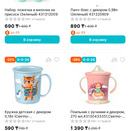
Набор: ложечка и вилочка на
Ланч-бокс с декором 0,98л
присосе (Зеленый) 431312009
(Зеленый) 431320609
Нет отзывов
Нет отзывов
690
₸
890
₸
1 690
₸
1 490
₸
до 69
до 89
В корзину
В корзину
-
25
%
0-0-24
-
39
%
0-0-24
Кружка детская с декором
Поильник с ручками и декором,
0,18л (Светло-
270 мл,43130433351,Светло-
голубой),43138023151
розовый
Нет отзывов
Нет отзывов
590
₸
1 390
₸
790
₸
2 290
₸