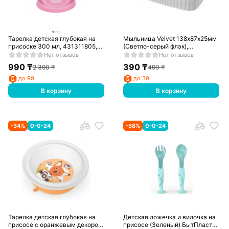
Тарелка детская глубокая на
Мыльница Velvet 138х87х25мм
присоске 300 мл, 431311805,
(Светло-серый флэк),
Розовый
433239638
Нет отзывов
Нет отзывов
990
₸
390
₸
2 390
₸
490
₸
до 99
до 39
В корзину
В корзину
-
34
%
0-0-24
-
58
%
0-0-24
Тарелка детская глубокая на
Детская ложечка и вилочка на
присосе с оранжевым декором
присосе (Зеленый) БытПласт