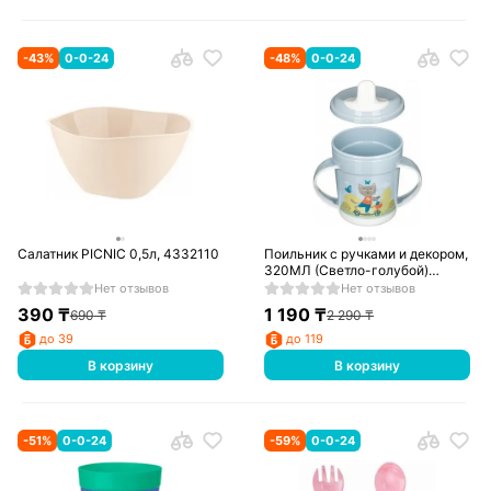
-
43
%
0-0-24
-
48
%
0-0-24
Салатник PICNIC 0,5л, 4332110
Поильник с ручками и декором,
320МЛ (Светло-голубой)
431313231
Нет отзывов
Нет отзывов
390
₸
1 190
₸
690
₸
2 290
₸
до 39
до 119
В корзину
В корзину
-
51
%
0-0-24
-
59
%
0-0-24