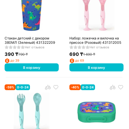
Стакан детский с декором
Набор: ложечка и вилочка на
380МЛ (Зеленый) 431322209
присосе (Розовый) 431312005
Нет отзывов
Нет отзывов
390
₸
690
₸
790
₸
1 690
₸
до 39
до 69
В корзину
В корзину
-
59
%
0-0-24
-
40
%
0-0-24