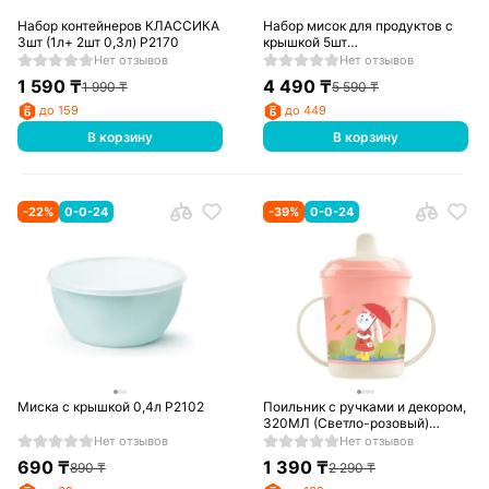
Набор контейнеров КЛАССИКА
Набор мисок для продуктов с
3шт (1л+ 2шт 0,3л) Р2170
крышкой 5шт
(0,2л+0,4л+0,7л+1л+1,7л)
Нет отзывов
Нет отзывов
Р2107
1 590
₸
4 490
₸
1 990
₸
5 590
₸
до 159
до 449
В корзину
В корзину
-
22
%
0-0-24
-
39
%
0-0-24
Миска с крышкой 0,4л Р2102
Поильник с ручками и декором,
320МЛ (Светло-розовый)
431313233
Нет отзывов
Нет отзывов
690
₸
1 390
₸
890
₸
2 290
₸