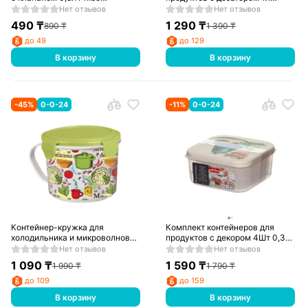
433248907
БытПласт
Нет отзывов
Нет отзывов
490
₸
1 290
₸
890
₸
1 390
₸
до 49
до 129
В корзину
В корзину
-
45
%
0-0-24
-
11
%
0-0-24
Контейнер-кружка для
Комплект контейнеров для
холодильника и микроволновой
продуктов с декором 4Шт 0,3Л
печи take&go с декором 0,85 л
+ 0,45Л + 0,65Л + 1Л
Нет отзывов
Нет отзывов
4312945
(Бежевый)
1 090
₸
1 590
₸
1 990
₸
1 790
₸
до 109
до 159
В корзину
В корзину