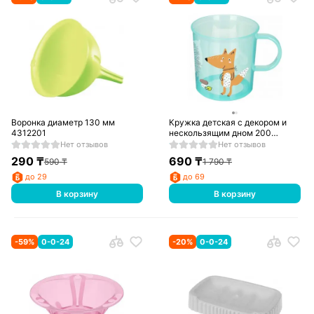
Воронка диаметр 130 мм
Кружка детская с декором и
4312201
нескользящим дном 200
мл,431323309, Зеленый
Нет отзывов
Нет отзывов
290
₸
690
₸
590
₸
1 790
₸
до 29
до 69
В корзину
В корзину
-
59
%
0-0-24
-
20
%
0-0-24