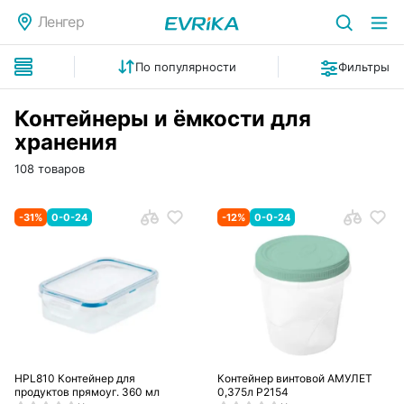
Ленгер
По популярности
Фильтры
Контейнеры и ёмкости для
хранения
108 товаров
-
31
%
0-0-24
-
12
%
0-0-24
HPL810 Контейнер для
Контейнер винтовой АМУЛЕТ
продуктов прямоуг. 360 мл
0,375л Р2154