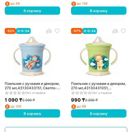
до 59
до 139
В корзину
В корзину
-
52
%
0-0-24
-
57
%
0-0-24
Поильник с ручками и декором,
Поильник с ручками и декором,
270 мл,43130433151, Светло-
270 мл,43130431051,
голубой
Салатовый
Нет отзывов
Нет отзывов
1 090
₸
990
₸
2 290
₸
2 290
₸
до 109
до 99
В корзину
В корзину