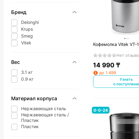
Бренд
Delonghi
Krups
Smeg
Vitek
Кофемолка Vitek VT-
Нет отзыв
Вес
14 990
₸
3.1 кг
до 1 499
0.9 кг
Узнать
о поступлени
Материал корпуса
Нержавеющая сталь
0-0-24
Нержавеющая сталь /
Пластик
Пластик