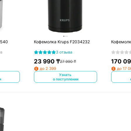
1540
Кофемолка Krups F2034232
Кофемолк
ов
3 отзыва
23 990
₸
170 0
27 990
₸
до 2 399
до 17 0
Узнать
и
о поступлении