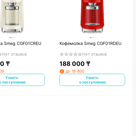
а Smeg CGF01CREU
Кофемолка Smeg CGF01RDEU
Нет отзывов
Нет отзывов
90
₸
188 000
₸
09
до 18 800
Узнать
Узнать
о поступлении
о поступлении