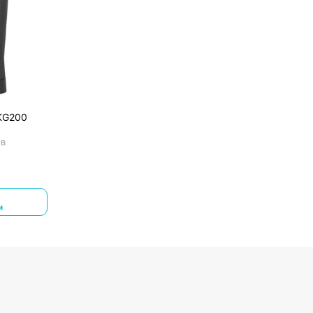
 KG200
ов
и