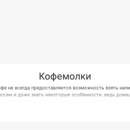
Кофемолки
е не всегда предоставляется возможность взять напит
ссам и даже знать некоторые особенности, ведь дома
с размера молотого зерна с временем приготовления. 
а помол, который является фактором номер один влия
ка для дома.
нципы работы и виды кофем