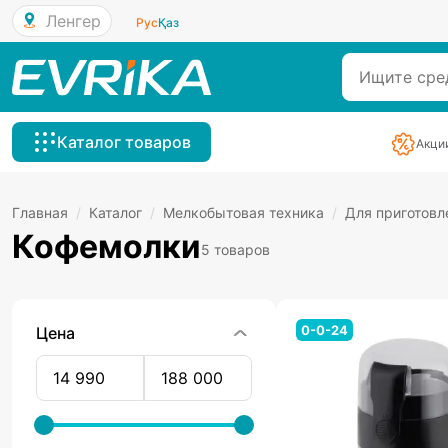
Ленгер
Рус
Қаз
Каталог товаров
Акци
Главная
/
Каталог
/
Мелкобытовая техника
/
Для приготовл
Кофемолки
5 товаров
0-0-24
Цена