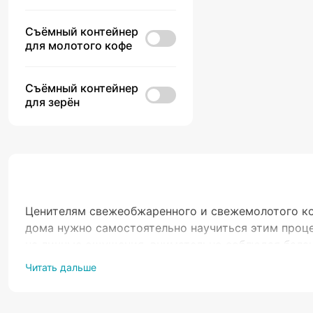
Съёмный контейнер
для молотого кофе
Съёмный контейнер
для зерён
Ценителям свежеобжаренного и свежемолотого коф
дома нужно самостоятельно научиться этим проце
на личные ощущения, внимательно соблюдая балан
кофе и для каждого нужен определенного размер
Читать дальше
приготовления желанного напитка станет кофемол
При