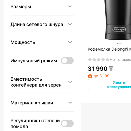
Размеры
Длина сетевого шнура
Мощность
Кофемолка Delonghi
Нет отзыв
Импульсный режим
31 990
₸
до 3 199
Вместимость
Узнать
контейнера для зерён
о поступлени
Материал крышки
Регулировка степени
помола