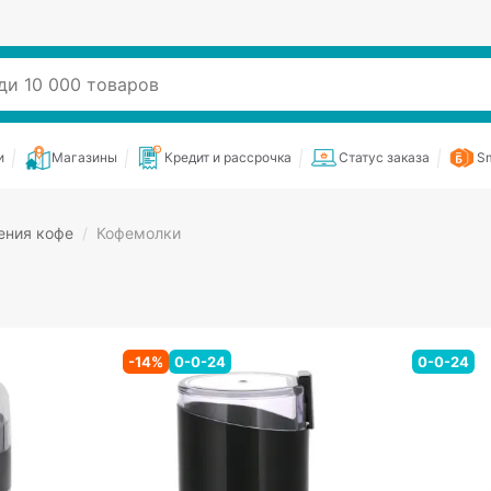
и
Магазины
Кредит и рассрочка
Статус заказа
Sm
ения кофе
/
Кофемолки
-
14
%
0-0-24
0-0-24