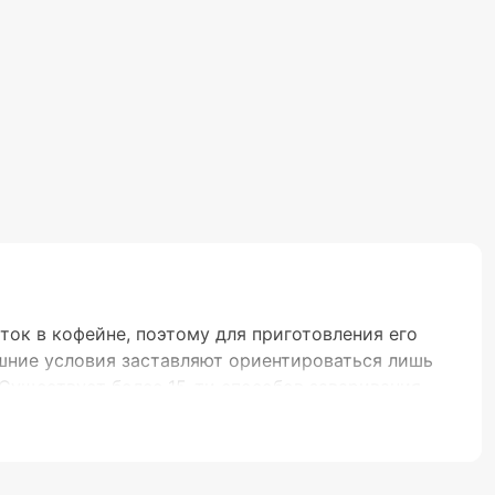
ок в кофейне, поэтому для приготовления его
шние условия заставляют ориентироваться лишь
Существует более 15-ти способов заваривания
ющим на вкус. Незаменимым артефактов на пути
олок