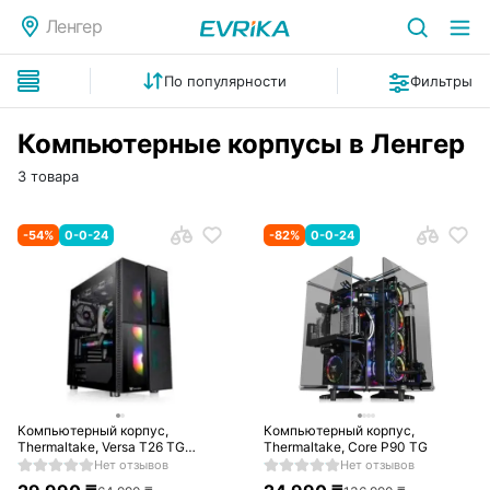
Ленгер
По популярности
Фильтры
Компьютерные корпусы в Ленгер
3 товара
-
54
%
0-0-24
-
82
%
0-0-24
Компьютерный корпус,
Компьютерный корпус,
Thermaltake, Versa T26 TG
Thermaltake, Core P90 TG
ARGB
Нет отзывов
Нет отзывов