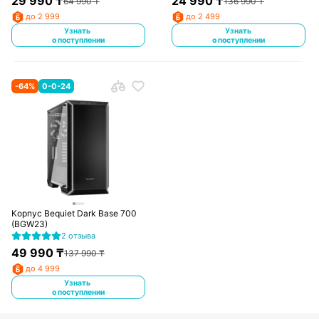
29 990
₸
24 990
₸
64 990
₸
136 990
₸
до 2 999
до 2 499
Узнать
Узнать
о поступлении
о поступлении
-
64
%
0-0-24
Корпус Bequiet Dark Base 700
(BGW23)
2 отзыва
49 990
₸
137 990
₸
до 4 999
Узнать
о поступлении