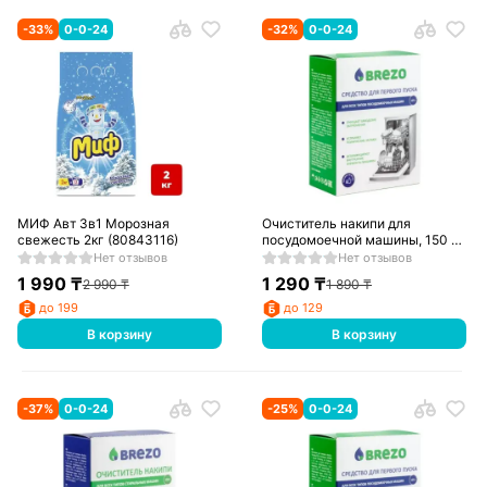
-
33
%
0-0-24
-
32
%
0-0-24
МИФ Авт 3в1 Морозная
Очиститель накипи для
свежесть 2кг (80843116)
посудомоечной машины, 150 г.,
1 шт., BREZO, арт. 87834
Нет отзывов
Нет отзывов
1 990
₸
1 290
₸
2 990
₸
1 890
₸
до 199
до 129
В корзину
В корзину
-
37
%
0-0-24
-
25
%
0-0-24