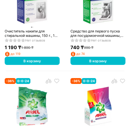
Очиститель накипи для
Средство для первого пуска
стиральной машины, 150 г., 1
для посудомоечной машины,
шт., BREZO, арт. 87464
125 г., 1 шт., BREZO, арт. 87776
Нет отзывов
Нет отзывов
1 190
₸
740
₸
1 890
₸
990
₸
до 119
до 74
В корзину
В корзину
-
36
%
0-0-24
-
36
%
0-0-24