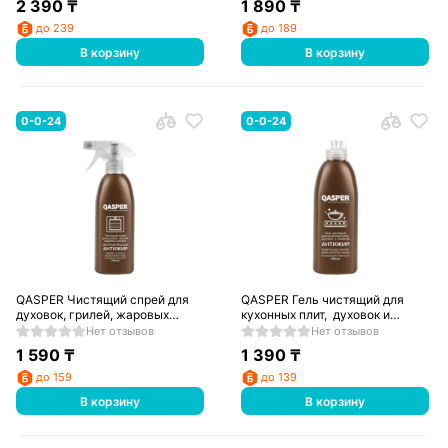
2 390
₸
1 890
₸
до 239
до 189
В корзину
В корзину
0-0-24
0-0-24
QASPER Чистящий спрей для
QASPER Гель чистящий для
духовок, грилей, жаровых
кухонных плит, духовок и
шкафов Active foam 500 мл
казанов АнтиЖир 500 мл
Нет отзывов
Нет отзывов
1 590
₸
1 390
₸
до 159
до 139
В корзину
В корзину