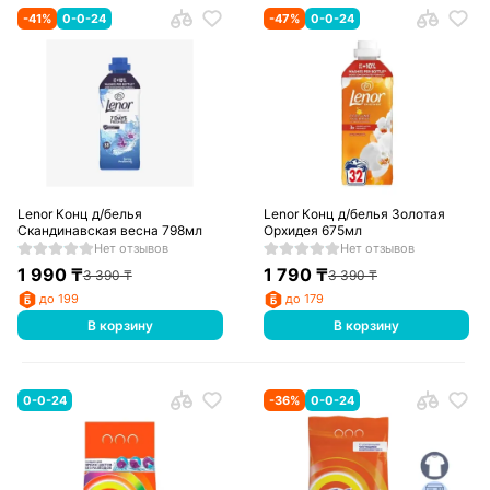
-
41
%
0-0-24
-
47
%
0-0-24
Lenor Конц д/белья
Lenor Конц д/белья Золотая
Скандинавская весна 798мл
Орхидея 675мл
Нет отзывов
Нет отзывов
1 990
₸
1 790
₸
3 390
₸
3 390
₸
до 199
до 179
В корзину
В корзину
0-0-24
-
36
%
0-0-24