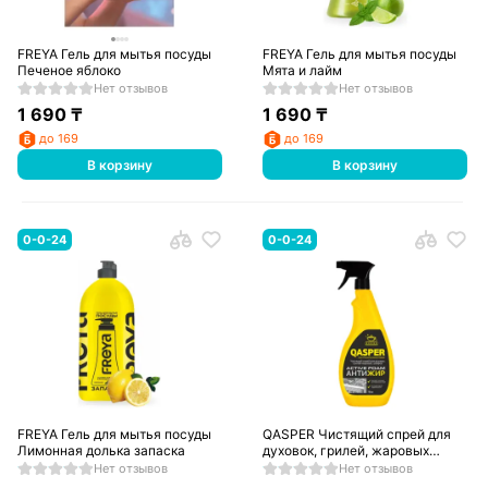
FREYA Гель для мытья посуды
FREYA Гель для мытья посуды
Печеное яблоко
Мята и лайм
Нет отзывов
Нет отзывов
1 690
₸
1 690
₸
до 169
до 169
В корзину
В корзину
0-0-24
0-0-24
FREYA Гель для мытья посуды
QASPER Чистящий спрей для
Лимонная долька запаска
духовок, грилей, жаровых
шкафов Active foam 750 мл
Нет отзывов
Нет отзывов