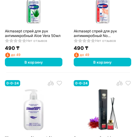
Akmasept спрей для рук
Akmasept спрей для рук
антимикробный Aloe Vera 50мл
антимикробный No
Perfume50мл
Нет отзывов
Нет отзывов
490
₸
490
₸
до 49
до 49
В корзину
В корзину
0-0-24
0-0-24