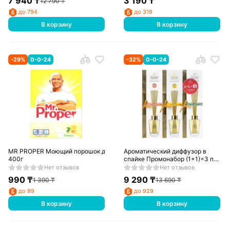
7 940
₸
3 190
₸
12 790
₸
до 794
до 319
В корзину
В корзину
-
29
%
0-0-24
-
32
%
0-0-24
MR PROPER Моющий порошок для уборки Универсал Лимон
Ароматический диффузор в
400г
спайке Промонабор (1+1)=3 по
90 мл, ароматы в ассортименте
Нет отзывов
Нет отзывов
Aroma Repulic
990
₸
9 290
₸
1 390
₸
13 690
₸
до 99
до 929
В корзину
В корзину