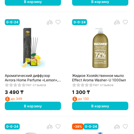
В корзину
В корзину
0-0-24
0-0-24
Ароматический диффузор
Жидкое Хозяйственное мыло
Avrora Home Perfume «Lemon»,
Effect Aroma Washer-U 1000мл
50мл
Нет отзывов
Нет отзывов
3 490
₸
1 300
₸
до 349
до 130
В корзину
В корзину
0-0-24
-
39
%
0-0-24