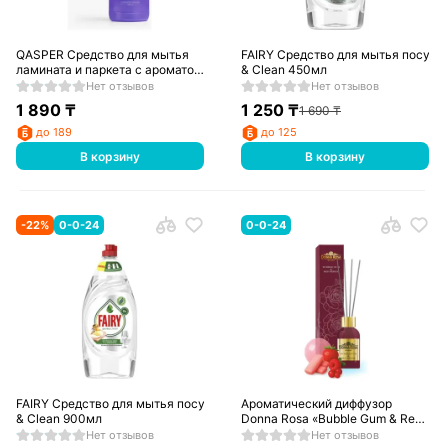
QASPER Средство для мытья
FAIRY Средство для мытья посуды
ламината и паркета с ароматом
& Clean 450мл
лаванды, 750 мл
Нет отзывов
Нет отзывов
1 890
₸
1 250
₸
1 690
₸
до 189
до 125
В корзину
В корзину
-
22
%
0-0-24
0-0-24
FAIRY Средство для мытья посуды Pure
Ароматический диффузор
& Clean 900мл
Donna Rosa «Bubble Gum & Red
Berry», 65мл
Нет отзывов
Нет отзывов