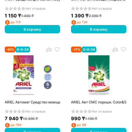
Нет отзывов
Нет отзывов
1 150
₸
1 390
₸
1 490
₸
2 390
₸
до 115
до 139
В корзину
В корзину
-
41
%
0-0-24
-
17
%
0-0-24
ARIEL Автомат Средство моющее синтетическое порошкообразное Для Ц
ARIEL Авт СМС порошк. Color&Styl
Нет отзывов
Нет отзывов
7 940
₸
990
₸
13 390
₸
1 190
₸
до 794
до 99