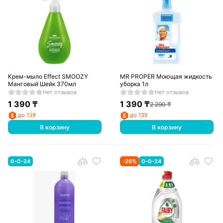
Крем-мыло Effect SMOOZY
MR PROPER Моющая жидкость для 
Манговый Шейк 370мл
уборка 1л
Нет отзывов
Нет отзывов
1 390
₸
1 390
₸
2 290
₸
до 139
до 139
В корзину
В корзину
0-0-24
-
26
%
0-0-24