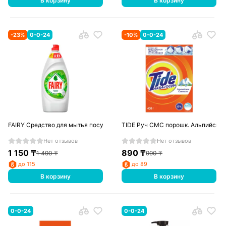
В корзину
В корзину
-
23
%
0-0-24
-
10
%
0-0-24
FAIRY Средство для мытья посуды Зеленое яблоко 450мл
TIDE Руч СМС порошк. Альпийска
Нет отзывов
Нет отзывов
1 150
₸
890
₸
1 490
₸
990
₸
до 115
до 89
В корзину
В корзину
0-0-24
0-0-24