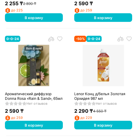
2 255
₸
2 590
₸
2 890
₸
до 225
до 259
В корзину
В корзину
0-0-24
-
50
%
0-0-24
Ароматический диффузор
Lenor Конц д/белья Золотая
Donna Rosa «Rain & Sand», 65мл
Орхидея 987 мл
Нет отзывов
Нет отзывов
2 590
₸
2 290
₸
4 550
₸
до 259
до 229
В корзину
В корзину