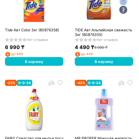
Tide Авт Color 3кг (80876358)
TIDE Авт Альпийская свежесть
3кг (80876355)
Нет отзывов
Нет отзывов
6 990
₸
4 490
₸
6 990
₸
до 699
до 449
В корзину
В корзину
-
23
%
0-0-24
-
42
%
0-0-24
FAIRY Средство для мытья посуды Сочный лимон 450мл
MR PROPER Моющая жидкость для 