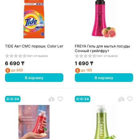
TIDE Авт СМС порошк. Color Lenor Scent 3кг
FREYA Гель для мытья посуды
Сочный грейпфрут
Нет отзывов
Нет отзывов
6 690
₸
1 690
₸
до 669
до 169
В корзину
В корзину
0-0-24
0-0-24