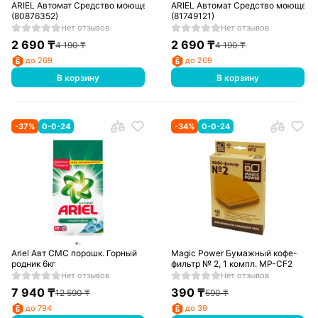
ARIEL Автомат Средство моющее синтетическое порошкообразное Горный
ARIEL Автомат Средство моющее с
(80876352)
(81749121)
Нет отзывов
Нет отзывов
2 690
₸
2 690
₸
4 190
₸
4 190
₸
до 269
до 269
В корзину
В корзину
-
37
%
0-0-24
-
34
%
0-0-24
Ariel Авт СМС порошк. Горный
Magic Power Бумажный кофе-
родник 6кг
фильтр № 2, 1 компл. МР-CF2
Нет отзывов
Нет отзывов
7 940
₸
390
₸
12 590
₸
590
₸
до 794
до 39