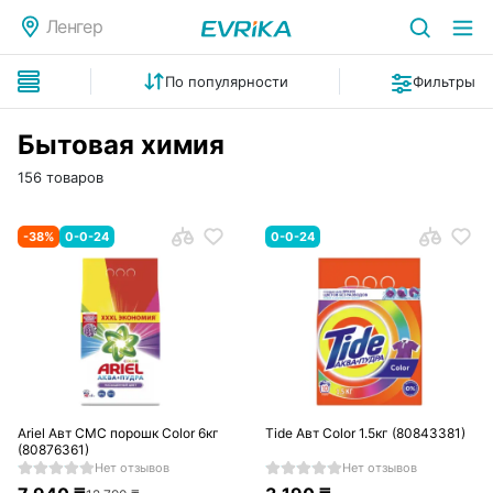
Ленгер
По популярности
Фильтры
Бытовая химия
156 товаров
-
38
%
0-0-24
0-0-24
Ariel Авт СМС порошк Color 6кг
Tide Авт Color 1.5кг (80843381)
(80876361)
Нет отзывов
Нет отзывов