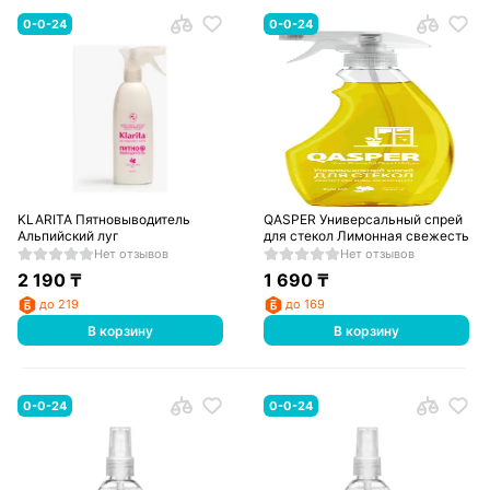
0-0-24
0-0-24
KLARITA Пятновыводитель
QASPER Универсальный спрей
Альпийский луг
для стекол Лимонная свежесть
Нет отзывов
Нет отзывов
2 190
₸
1 690
₸
до 219
до 169
В корзину
В корзину
0-0-24
0-0-24