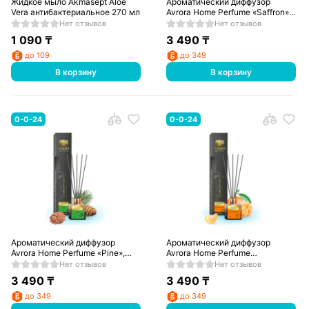
Жидкое мыло Akmasept Aloe
Ароматический диффузор
Vera антибактериальное 270 мл
Avrora Home Perfume «Saffron»,
50мл
Нет отзывов
Нет отзывов
1 090
₸
3 490
₸
до 109
до 349
В корзину
В корзину
0-0-24
0-0-24
Ароматический диффузор
Ароматический диффузор
Avrora Home Perfume «Pine»,
Avrora Home Perfume
50мл
«Mandarin», 50мл
Нет отзывов
Нет отзывов
3 490
₸
3 490
₸
до 349
до 349