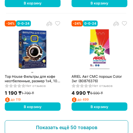
В корзину
В корзину
-
34
%
0-0-24
-
24
%
0-0-24
Top House Фильтры для кофе
ARIEL Авт СМС порошк Color
неотбеленные, размер 1х4, 100
3кг (80876376)
шт. в коробке, 390629
Нет отзывов
Нет отзывов
1 190
₸
4 990
₸
1 790
₸
6 590
₸
до 119
до 499
В корзину
В корзину
Показать ещё 50 товаров