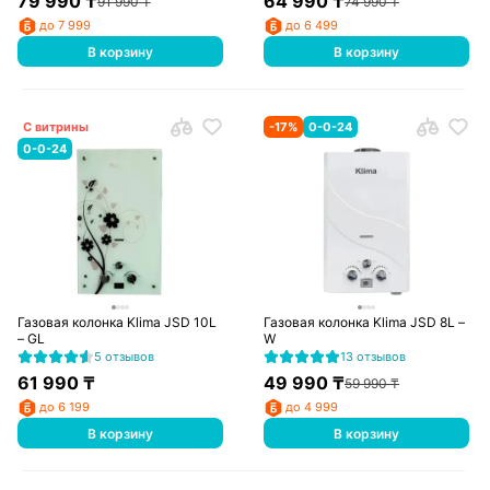
79 990
₸
64 990
₸
91 990
₸
74 990
₸
до 7 999
до 6 499
В корзину
В корзину
С витрины
-
17
%
0-0-24
0-0-24
Газовая колонка Klima JSD 10L
Газовая колонка Klima JSD 8L –
– GL
W
5 отзывов
13 отзывов
61 990
₸
49 990
₸
59 990
₸
до 6 199
до 4 999
В корзину
В корзину