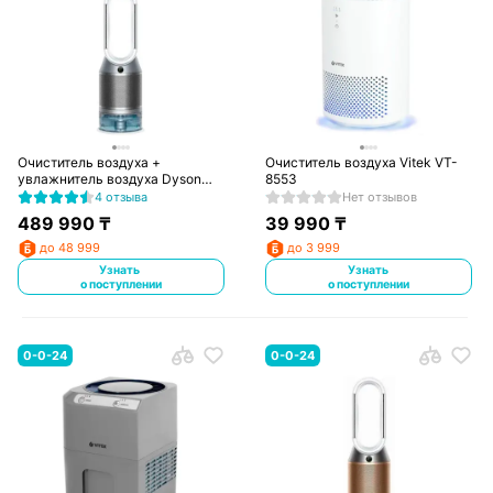
Очиститель воздуха +
Очиститель воздуха Vitek VT-
увлажнитель воздуха Dyson
8553
PH03
4 отзыва
Нет отзывов
489 990
₸
39 990
₸
до 48 999
до 3 999
Узнать
Узнать
о поступлении
о поступлении
0-0-24
0-0-24