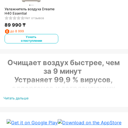
Увлажнитель воздуха Dreame
H40 Essential
Нет отзывов
89 990
₸
до 8 999
Узнать
о поступлении
Очищает воздух быстрее, чем
за 9 минут
Устраняет 99,9 % вирусов,
аллергенов и загрязняющих
веществ
Читать дальше
Высокое качество работы в
помещениях до 86 м²
Мощная циркуляция воздуха обеспечивает эффективную