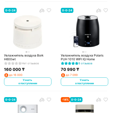
0-0-24
0-0-24
Увлажнитель воздуха Bork
Увлажнитель воздуха Polaris
H600wt
PUH 1010 WIFI IQ Home
Нет отзывов
8 отзывов
160 000
₸
70 990
₸
до 16 000
до 7 099
Узнать
Узнать
о поступлении
о поступлении
0-0-24
-
14
%
0-0-24