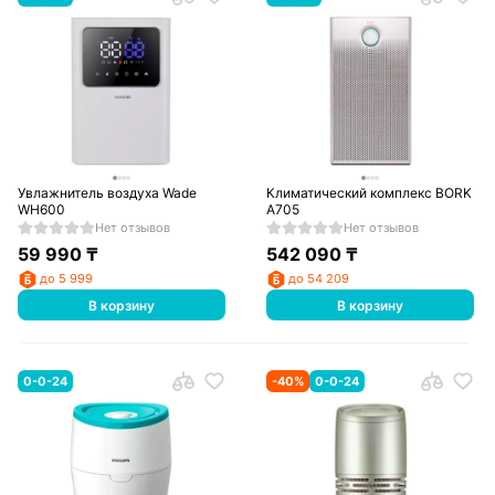
Увлажнитель воздуха Wade
Климатический комплекс BORK
WH600
A705
Нет отзывов
Нет отзывов
59 990
₸
542 090
₸
до 5 999
до 54 209
В корзину
В корзину
0-0-24
-
40
%
0-0-24