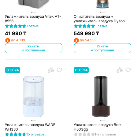
Увлажнитель воздуха Vitek VT-
Очиститель воздуха +
8556
увлажнитель воздуха Dyson
PH04
1 отзыв
1 отзыв
41 990
₸
549 990
₸
до 4 199
до 54 999
Узнать
Узнать
о поступлении
о поступлении
0-0-24
0-0-24
Увлажнитель воздуха WADE
Увлажнитель воздуха Bork
WH380
H503gg
15 отзывов
Нет отзывов