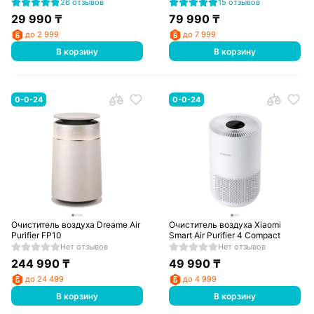
26 отзывов
15 отзывов
29 990
₸
79 990
₸
до 2 999
до 7 999
В корзину
В корзину
0-0-24
0-0-24
Очиститель воздуха Dreame Air
Очиститель воздуха Xiaomi
Purifier FP10
Smart Air Purifier 4 Compact
Нет отзывов
Нет отзывов
244 990
₸
49 990
₸
до 24 499
до 4 999
В корзину
В корзину