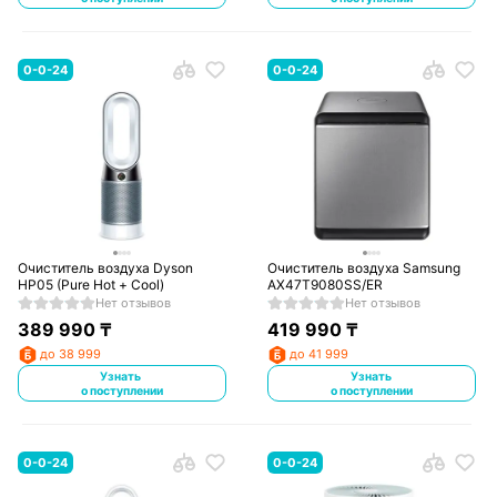
0-0-24
0-0-24
Очиститель воздуха Dyson
Очиститель воздуха Samsung
HP05 (Pure Hot + Cool)
AX47T9080SS/ER
Нет отзывов
Нет отзывов
389 990
₸
419 990
₸
до 38 999
до 41 999
Узнать
Узнать
о поступлении
о поступлении
0-0-24
0-0-24