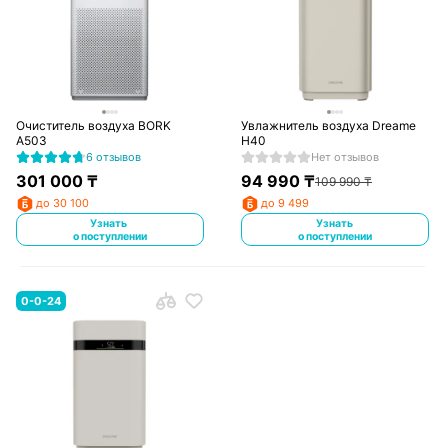
Очиститель воздуха BORK
Увлажнитель воздуха Dreame
A503
H40
6 отзывов
Нет отзывов
301 000
₸
94 990
₸
109 990
₸
до 30 100
до 9 499
Узнать
Узнать
о поступлении
о поступлении
0-0-24