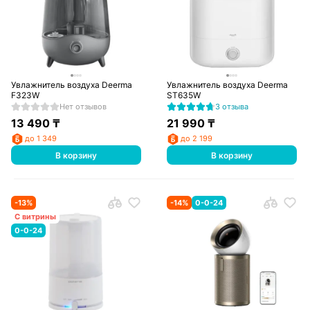
Увлажнитель воздуха Deerma
Увлажнитель воздуха Deerma
F323W
ST635W
Нет отзывов
3 отзыва
13 490
₸
21 990
₸
до 1 349
до 2 199
В корзину
В корзину
-
13
%
-
14
%
0-0-24
С витрины
0-0-24