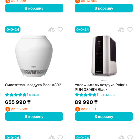
до 8 999
до 12 499
В корзину
В корзину
0-0-24
0-0-24
Очиститель воздуха Bork A802
Увлажнитель воздуха Polaris
PUH 0806Di Black
1 отзыв
11 отзывов
655 990
₸
89 990
₸
до 65 599
до 8 999
В корзину
В корзину
0-0-24
0-0-24