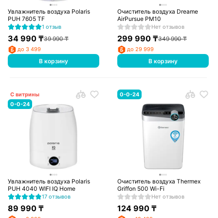
Увлажнитель воздуха Polaris
Очиститель воздуха Dreame
PUH 7605 TF
AirPursue PM10
1 отзыв
Нет отзывов
34 990
₸
299 990
₸
39 990
₸
349 990
₸
до 3 499
до 29 999
В корзину
В корзину
С витрины
0-0-24
0-0-24
Увлажнитель воздуха Polaris
Очиститель воздуха Thermex
PUH 4040 WIFI IQ Home
Griffon 500 Wi-Fi
17 отзывов
Нет отзывов
89 990
₸
124 990
₸