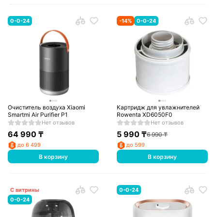
0-0-24
-
14
%
0-0-24
Очиститель воздуха Xiaomi
Картридж для увлажнителей
Smartmi Air Purifier P1
Rowenta XD6050F0
Нет отзывов
Нет отзывов
64 990
₸
5 990
₸
6 990
₸
до 6 499
до 599
В корзину
В корзину
С витрины
0-0-24
0-0-24