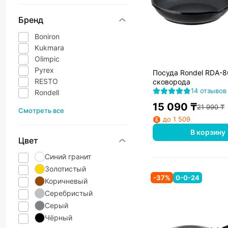
Бренд
Boniron
Kukmara
Olimpic
Pyrex
Посуда Rondel RDA-
RESTO
сковорода
14 отзывов
Rondell
15 090
₸
21 990
₸
Смотреть все
до 1 509
В корзину
Цвет
Синий гранит
Золотистый
-
37
%
0-0-24
Коричневый
Серебристый
Серый
Чёрный