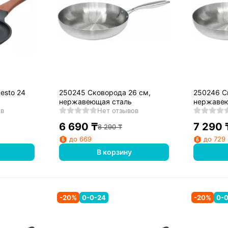
esto 24
250245 Сковорода 26 см,
250246 С
нержавеющая сталь
нержавею
ов
Нет отзывов
6 690
₸
7 290
8 290
₸
до 669
до 729
В корзину
-
20
%
0-0-24
-
20
%
0-