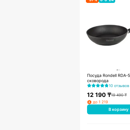
Посуда Rondell RDA-
сковорода
10 отзывов
12 190
₸
19 490
₸
до 1 219
В корзину