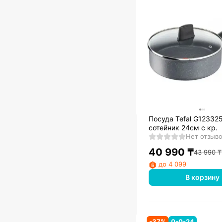
Посуда Tefal G12332
сотейник 24см с кр.
Нет отзыв
40 990
₸
43 990
₸
до 4 099
В корзину
-
37
%
0-0-24