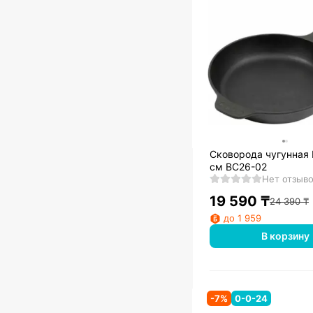
Сковорода чугунная 
см ВС26-02
Нет отзыв
19 590
₸
24 390
₸
до 1 959
В корзину
-
7
%
0-0-24