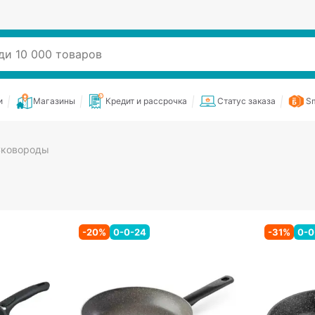
и
Магазины
Кредит и рассрочка
Статус заказа
Sm
ковороды
-
20
%
0-0-24
-
31
%
0-0