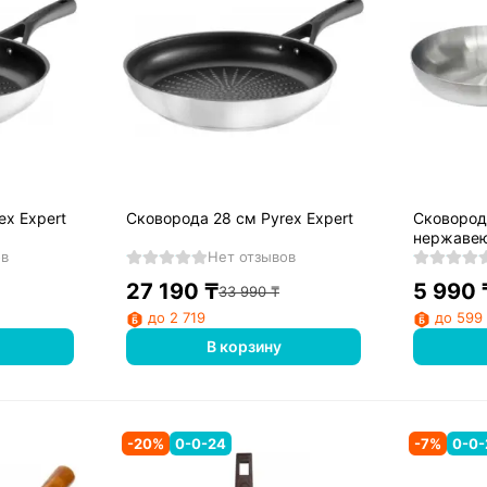
ex Expert
Сковорода 28 см Pyrex Expert
Сковород
нержавею
ов
Нет отзывов
27 190
₸
5 990
33 990
₸
до 2 719
до 599
В корзину
-
20
%
0-0-24
-
7
%
0-0-