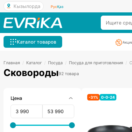
Кызылорда
Рус
Қаз
Каталог товаров
Акци
Главная
/
Каталог
/
Посуда
/
Посуда для приготовления
/
С
Сковороды
92 товара
-
31
%
0-0-24
Цена