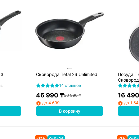
53
Сковорода Tefal 26 Unlimited
Посуда T
Сковород
ов
14 отзывов
46 990
₸
16 49
50 990
₸
до 4 699
до 1 64
В корзину
-
12
%
0-0-24
-
7
%
0-0-