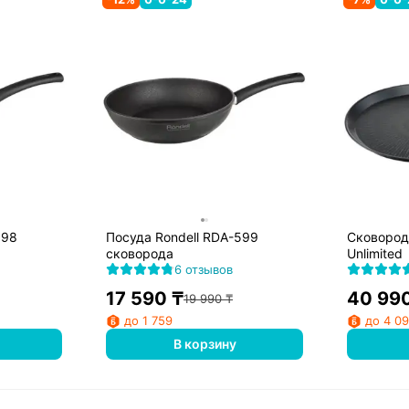
598
Посуда Rondell RDA-599
Сковорода
сковорода
Unlimited
6 отзывов
17 590
₸
40 99
19 990
₸
до 1 759
до 4 0
В корзину