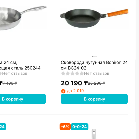
а 24 см,
Сковорода чугунная Boniron 24
щая сталь 250244
см ВС24-02
Нет отзывов
Нет отзывов
₸
20 190
₸
7 490
₸
25 290
₸
до 2 019
В корзину
В корзину
24
-
6
%
0-0-24