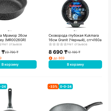
26см
Сковорода глубокая Kukmara
Grey (MR0026GR)
16см Granit (Черный), сггч160а
Нет отзывов
Нет отзывов
0
₸
8 690
₸
23 790
₸
12 190
₸
9
до 869
В корзину
В корзину
0-24
-
33
%
0-0-24