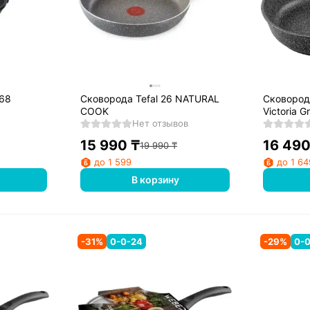
868
Сковорода Tefal 26 NATURAL
Сковорода Мрамор 
COOK
Victoria 
Нет отзывов
15 990
₸
16 49
19 990
₸
до 1 599
до 1 64
В корзину
-
31
%
0-0-24
-
29
%
0-