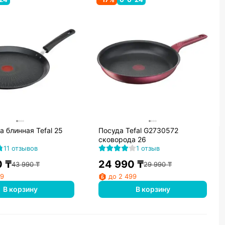
 блинная Tefal 25
Посуда Tefal G2730572
сковорода 26
11 отзывов
1 отзыв
0
₸
24 990
₸
43 990
₸
29 990
₸
99
до 2 499
В корзину
В корзину