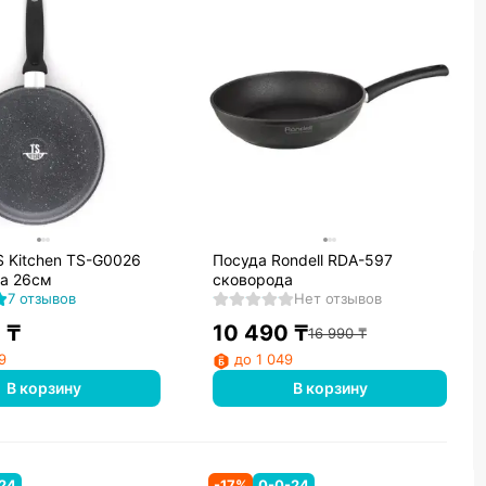
S Kitchen TS-G0026
Посуда Rondell RDA-597
а 26см
сковорода
7 отзывов
Нет отзывов
0
₸
10 490
₸
16 990
₸
9
до 1 049
В корзину
В корзину
24
-
17
%
0-0-24