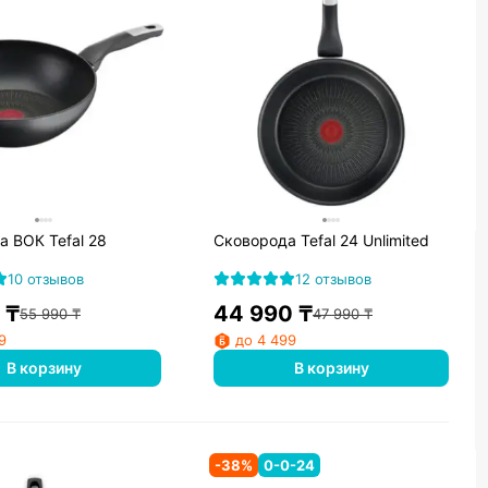
 ВОК Tefal 28
Сковорода Tefal 24 Unlimited
10 отзывов
12 отзывов
₸
44 990
₸
55 990
₸
47 990
₸
9
до 4 499
В корзину
В корзину
-
38
%
0-0-24