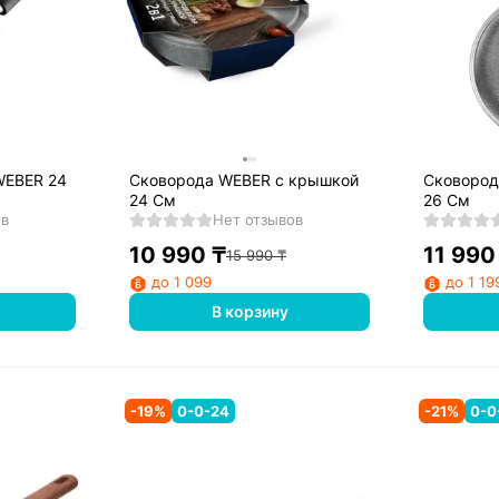
WEBER 24
Сковорода WEBER с крышкой
Сковорода WEBER с кры
24 См
26 См
ов
Нет отзывов
10 990
₸
11 990
15 990
₸
до 1 099
до 1 19
В корзину
-
19
%
0-0-24
-
21
%
0-0