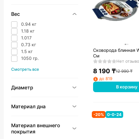
Вес
0.94 кг
1.18 кг
1.017
0.73 кг
Сковорода блинная 
1.5 кг
См
1050 гр.
Нет отзыв
Смотреть все
8 190
₸
12 990
₸
до 819
В корзину
Диаметр
Материал дна
-
20
%
0-0-24
Материал внешнего
покрытия