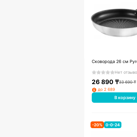
Сковорода 26 см Pyr
Нет отзыв
26 890
₸
33 690
₸
до 2 689
В корзину
-
20
%
0-0-24