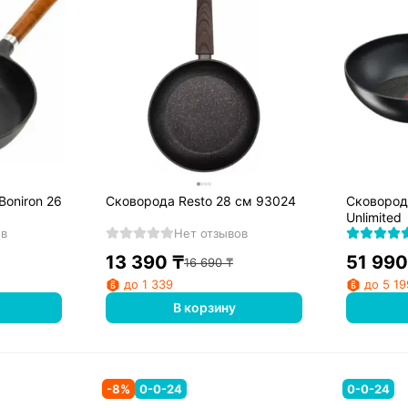
Boniron 26
Сковорода Resto 28 см 93024
Сковорода
Unlimited
ов
Нет отзывов
13 390
₸
51 990
16 690
₸
до 1 339
до 5 19
В корзину
-
8
%
0-0-24
0-0-24