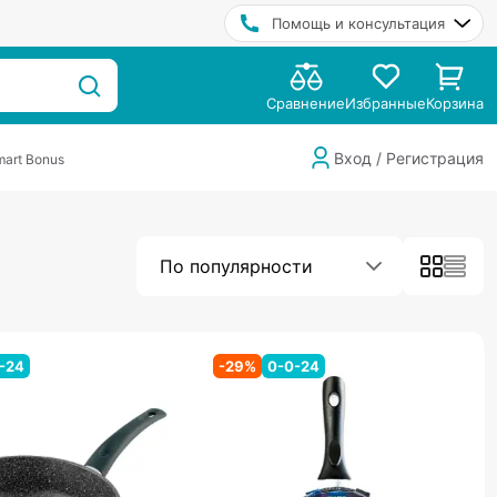
Помощь и консультация
Сравнение
Избранные
Корзина
Вход / Регистрация
art Bonus
По популярности
-24
-
29
%
0-0-24