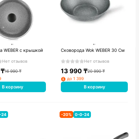
шкой
Сковорода Wok WEBER 30 См
Нет отзывов
Нет отзывов
₸
13 990
₸
16 990
₸
20 990
₸
9
до 1 399
В корзину
В корзину
-24
-
20
%
0-0-24