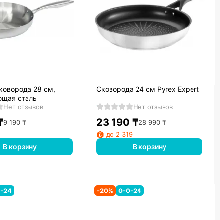
коворода 28 см,
Сковорода 24 см Pyrex Expert
щая сталь
Нет отзывов
Нет отзывов
₸
23 190
₸
9 190
₸
28 990
₸
до 2 319
В корзину
В корзину
0-24
-
20
%
0-0-24