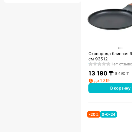
Сковорода блинная R
см 93512
Нет отзыв
13 190
₸
16 490
₸
до 1 319
В корзину
-
20
%
0-0-24