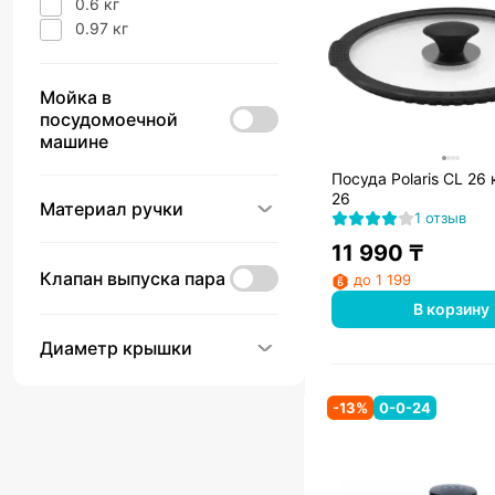
0.6 кг
0.97 кг
Мойка в
посудомоечной
машине
Посуда Polaris CL 26 крышка
26
Материал ручки
1 отзыв
11 990
₸
Клапан выпуска пара
до 1 199
В корзину
Диаметр крышки
-
13
%
0-0-24