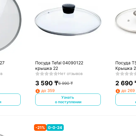
127
Посуда Tefal 04090122
Посуда TS
крышка 22
Крышка 
ов
Нет отзывов
3 590
₸
2 690
6 990
₸
до 359
до 269
Узнать
и
о поступлении
-
21
%
0-0-24