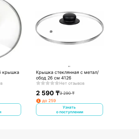
6 крышка
Крышка стеклянная с метал/
обод 26 см 4126
ов
Нет отзывов
2 590
₸
3 290
₸
до 259
Узнать
и
о поступлении