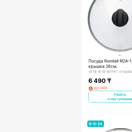
Посуда Rondell RDA-
крышка 26см.
Нет отзыв
6 490
₸
до 649
Узнать
о поступлени
0-0-24