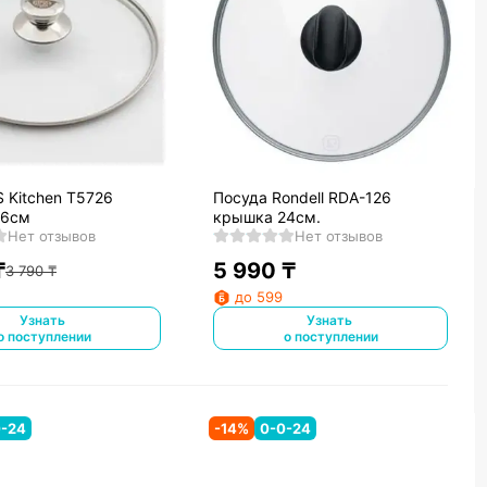
 Kitchen Т5726
Посуда Rondell RDA-126
26см
крышка 24см.
Нет отзывов
Нет отзывов
₸
5 990
₸
3 790
₸
до 599
Узнать
Узнать
о поступлении
о поступлении
0-24
-
14
%
0-0-24