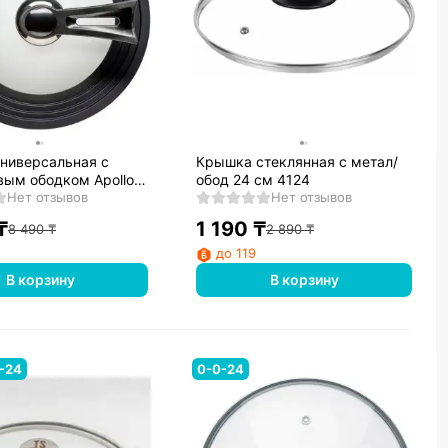
ниверсальная с
Крышка стеклянная с метал/
вым ободком Apollo
обод 24 см 4124
UT-22
Нет отзывов
Нет отзывов
₸
1 190
₸
8 490
₸
2 890
₸
до 119
В корзину
В корзину
-24
0-0-24