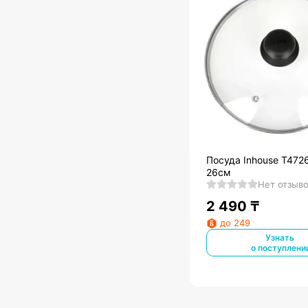
Посуда Inhouse T472
26см
Нет отзыв
2 490
₸
до 249
Узнать
о поступлени