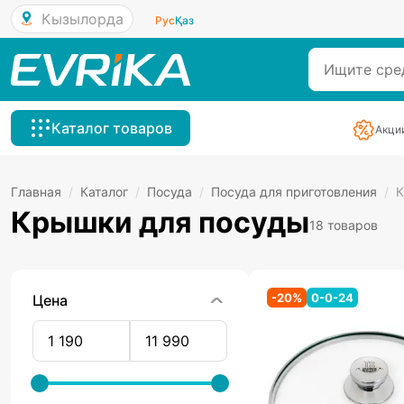
Кызылорда
Рус
Қаз
Каталог товаров
Акци
Главная
/
Каталог
/
Посуда
/
Посуда для приготовления
/
К
Крышки для посуды
18 товаров
-
20
%
0-0-24
Цена