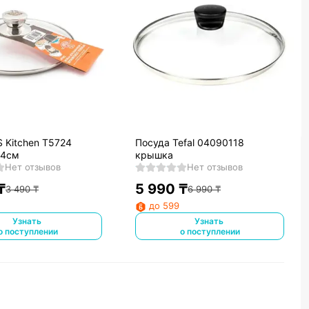
 Kitchen Т5724
Посуда Tefal 04090118
24см
крышка
Нет отзывов
Нет отзывов
₸
5 990
₸
3 490
₸
6 990
₸
до 599
Узнать
Узнать
о поступлении
о поступлении