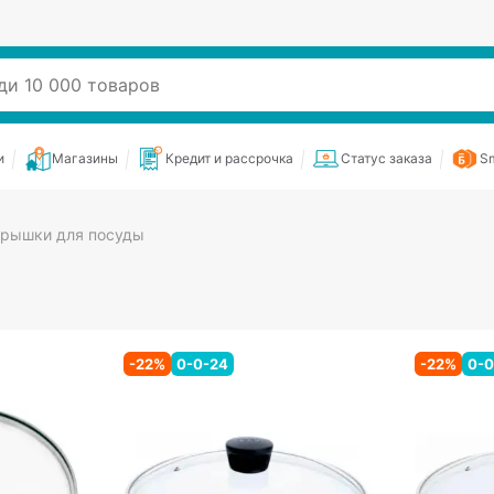
и
Магазины
Кредит и рассрочка
Статус заказа
Sm
рышки для посуды
-
22
%
0-0-24
-
22
%
0-0