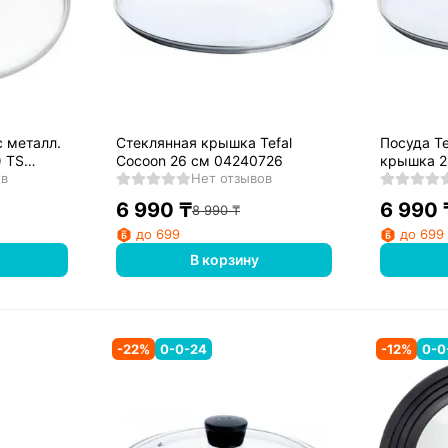
 металл.
Стеклянная крышка Tefal
Посуда T
) TS
Cocoon 26 см 04240726
крышка 2
ов
Нет отзывов
6 990
₸
6 990
8 990
₸
до 699
до 699
В корзину
-
22
%
0-0-24
-
12
%
0-0