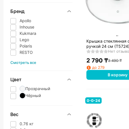
Бренд
Apollo
Inhouse
Kukmara
Lego
Крышка стеклянная с
Polaris
ручкой 24 см (T5724
Kitchen
Нет отзыв
RESTO
2 790
₸
3 490
₸
Смотреть все
до 279
В корзину
Цвет
Прозрачный
Чёрный
0-0-24
Вес
0.76 кг