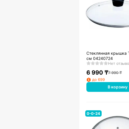
Стеклянная крышка T
см 04240724
Нет отзыв
6 990
₸
7 990
₸
до 699
В корзину
0-0-24