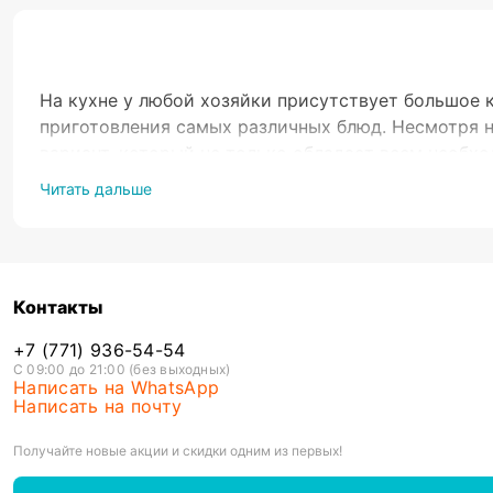
На кухне у любой хозяйки присутствует большое 
приготовления самых различных блюд. Несмотря н
вариант, который не только обладает всем необх
следить за состоянием блюда и оперативно реагир
Читать дальше
Как подоб
Когда возникает вопрос, какая крышка подойдет д
Рассмотрим более подробно часть из них. Выбира
Контакты
· Диаметр крышки, приобретаемой для кастрюли 
+7 (771) 936-54-54
С 09:00 до 21:00 (без выходных)
Написать на WhatsApp
· Эргономичность исполнения ручки на крышке;
Написать на почту
· Материалы, использованные для изготовления. 
Получайте новые акции и скидки одним из первых!
большой или, напротив, слишком маленькой, она 
решение купить крышку попросту потеряет всякий