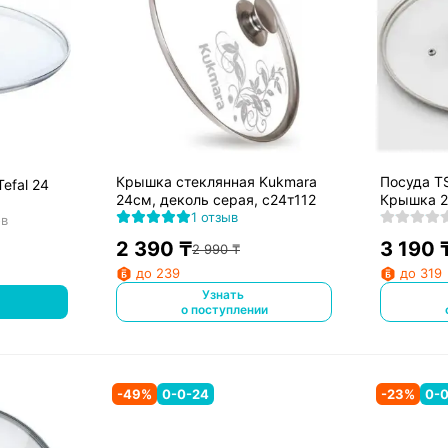
Крышка стеклянная Kukmara
Посуда TS
efal 24
24см, деколь серая, с24т112
Крышка 
1 отзыв
ов
2 390
₸
3 190
2 990
₸
до 239
до 319
Узнать
о поступлении
-
49
%
0-0-24
-
23
%
0-