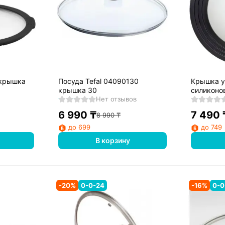
Посуда Tefal 04090130
Крышка у
крышка 30
силиконо
Нет отзывов
Quattro Q
6 990
₸
7 490
8 990
₸
до 699
до 749
В корзину
-
20
%
0-0-24
-
16
%
0-0