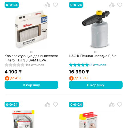
0-0-24
0-0-24
Комплектующие для пылесосов
H&G K Пенная насадка 0,6 л
Filtero FTH 33 SAM HEPA
Нет отзывов
12 отзывов
4 190
₸
16 990
₸
до 419
до 1 699
В корзину
В корзину
0-0-24
0-0-24