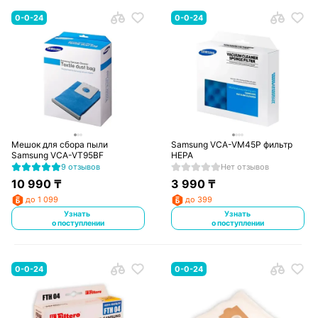
0-0-24
0-0-24
Мешок для сбора пыли
Samsung VCA-VM45P фильтр
Samsung VCA-VT95BF
HEPA
9 отзывов
Нет отзывов
10 990
₸
3 990
₸
до 1 099
до 399
Узнать
Узнать
о поступлении
о поступлении
0-0-24
0-0-24