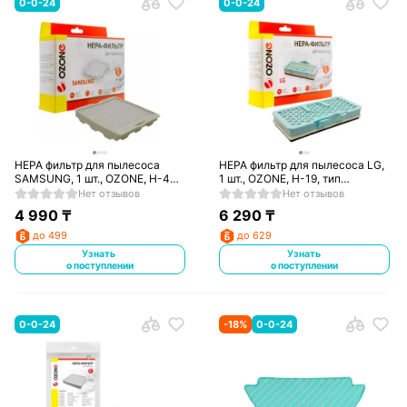
0-0-24
0-0-24
HEPA фильтр для пылесоса
НЕРА фильтр для пылесоса LG,
SAMSUNG, 1 шт., OZONE, H-40,
1 шт., OZONE, H-19, тип
тип оригинального фильтра:
оригинального фильтра: VEF-
Нет отзывов
Нет отзывов
DJ63-00539A
SQ4NS, ADQ56691102
4 990
₸
6 290
₸
до 499
до 629
Узнать
Узнать
о поступлении
о поступлении
0-0-24
-
18
%
0-0-24