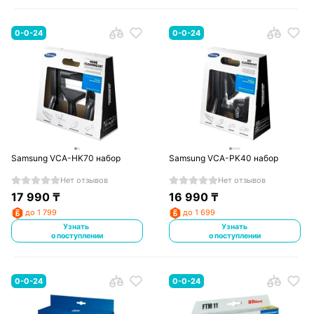
0-0-24
0-0-24
Samsung VCA-HK70 набор
Samsung VCA-PK40 набор
Нет отзывов
Нет отзывов
17 990
₸
16 990
₸
до 1 799
до 1 699
Узнать
Узнать
о поступлении
о поступлении
0-0-24
0-0-24