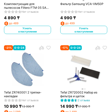
Комплектующие для
Фильтр Samsung VCA-VM50P
пылесосов Filtero FTM 05 SAM
комплект моторных фильтров
Нет отзывов
Нет отзывов
Samsung
4 890
₸
4 990
₸
до 489
до 499
Узнать
Узнать
о поступлении
о поступлении
-
21
%
0-0-24
-
17
%
0-0-24
Tefal ZR740001 2 тряпки-
Tefal ZR720002 Набор из
накладки
фильтра и щеток
Нет отзывов
2 отзыва
10 990
₸
14 990
₸
13 990
₸
17 990
₸
до 1 099
до 1 499