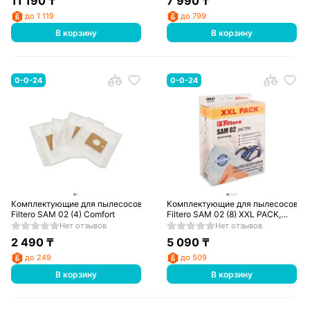
11 190
₸
7 990
₸
до 1 119
до 799
В корзину
В корзину
0-0-24
0-0-24
Комплектующие для пылесосов
Комплектующие для пылесосов
Filtero SAM 02 (4) Comfort
Filtero SAM 02 (8) XXL PACK,
Экстра
Нет отзывов
Нет отзывов
2 490
₸
5 090
₸
до 249
до 509
В корзину
В корзину