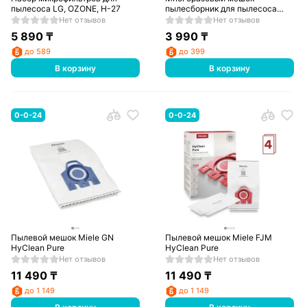
пылесоса LG, OZONE, H-27
пылесборник для пылесоса
SAMSUNG, 1 шт., OZONE, MX-
Нет отзывов
Нет отзывов
04, тип оригинального мешка:
5 890
₸
3 990
₸
VP-95
до 589
до 399
В корзину
В корзину
0-0-24
0-0-24
Пылевой мешок Miele GN
Пылевой мешок Miele FJM
HyClean Pure
HyClean Pure
Нет отзывов
Нет отзывов
11 490
₸
11 490
₸
до 1 149
до 1 149