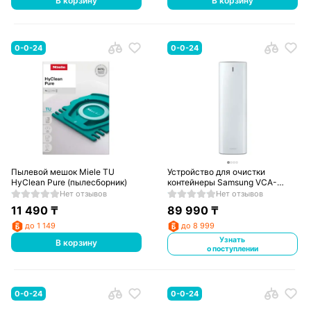
В корзину
В корзину
0-0-24
0-0-24
Пылевой мешок Miele TU
Устройство для очистки
HyClean Pure (пылесборник)
контейнеры Samsung VCA-
SAE90B/EV
Нет отзывов
Нет отзывов
11 490
₸
89 990
₸
до 1 149
до 8 999
Узнать
В корзину
о поступлении
0-0-24
0-0-24