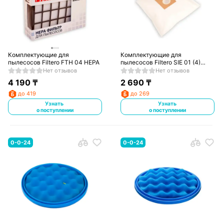
Комплектующие для
Комплектующие для
пылесосов Filtero FTH 04 HEPA
пылесосов Filtero SIE 01 (4)
Comfort комплект мешков
Нет отзывов
Нет отзывов
4 190
₸
2 690
₸
до 419
до 269
Узнать
Узнать
о поступлении
о поступлении
0-0-24
0-0-24