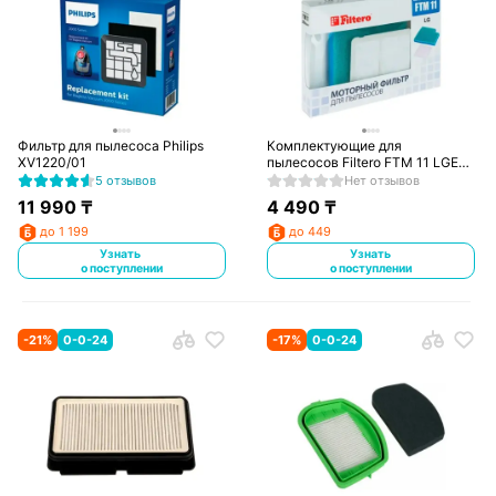
Фильтр для пылесоса Philips
Комплектующие для
XV1220/01
пылесосов Filtero FTM 11 LGE
комплект моторных фильтров
5 отзывов
Нет отзывов
LG
11 990
₸
4 490
₸
до 1 199
до 449
Узнать
Узнать
о поступлении
о поступлении
-
21
%
0-0-24
-
17
%
0-0-24