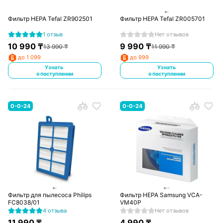
Фильтр HEPA Tefal ZR902501
Фильтр HEPA Tefal ZR005701
1 отзыв
Нет отзывов
10 990
₸
9 990
₸
13 990
₸
11 990
₸
до 1 099
до 999
Узнать
Узнать
о поступлении
о поступлении
0-0-24
0-0-24
Фильтр для пылесоса Philips
Фильтр HEPA Samsung VCA-
FC8038/01
VM40P
4 отзыва
Нет отзывов
11 990
₸
4 990
₸