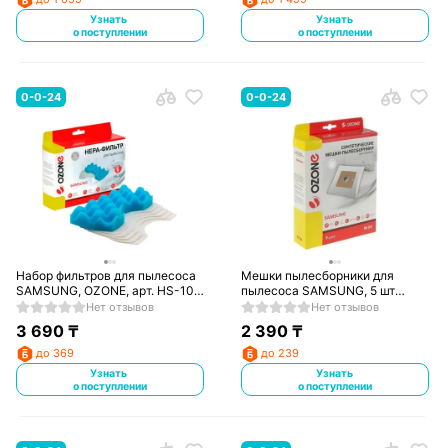
Узнать
Узнать
о поступлении
о поступлении
0-0-24
0-0-24
Набор фильтров для пылесоса
Мешки пылесборники для
SAMSUNG, OZONE, арт. HS-10,
пылесоса SAMSUNG, 5 шт
тип оригинального фильтра:
OZONE, M-04, тип
Нет отзывов
Нет отзывов
DJ97-01040
оригинального мешка: VP-95.
3 690
₸
2 390
₸
до 369
до 239
Узнать
Узнать
о поступлении
о поступлении