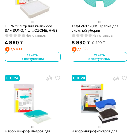
HEPA фильтр для пылесоса
Tefal ZR177005 Тряпка для
SAMSUNG, 1 шт., OZONE, H-53,
влажной уборки
тип оригинального фильтра:
Нет отзывов
Нет отзывов
DJ63-00672D
4 990
₸
8 990
₸
10 990
₸
до 499
до 899
Узнать
Узнать
о поступлении
о поступлении
0-0-24
0-0-24
Набор микрофильтров для
Набор микрофильтров для