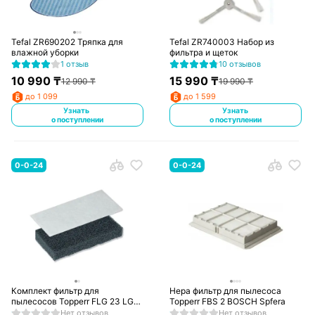
Tefal ZR690202 Тряпка для
Tefal ZR740003 Набор из
влажной уборки
фильтра и щеток
1 отзыв
10 отзывов
10 990
₸
15 990
₸
12 990
₸
19 990
₸
до 1 099
до 1 599
Узнать
Узнать
о поступлении
о поступлении
0-0-24
0-0-24
Комплект фильтр для
Hepa фильтр для пылесоса
пылесосов Topperr FLG 23 LG
Topperr FBS 2 BOSCH Spfera
серия Ellipse Cyclone
Нет отзывов
Нет отзывов