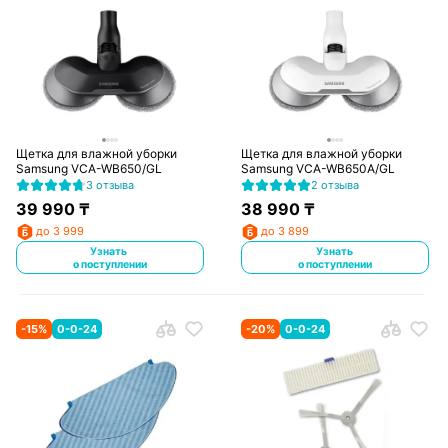
Щетка для влажной уборки
Щетка для влажной уборки
Samsung VCA-WB650/GL
Samsung VCA-WB650A/GL
3 отзыва
2 отзыва
39 990
₸
38 990
₸
до 3 999
до 3 899
Узнать
Узнать
о поступлении
о поступлении
-
15
%
0-0-24
-
20
%
0-0-24