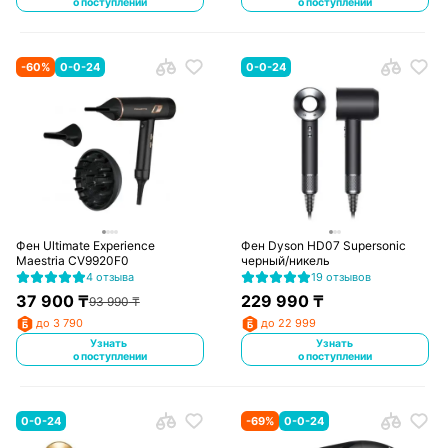
о поступлении
о поступлении
-
60
%
0-0-24
0-0-24
Фен Ultimate Experience
Фен Dyson HD07 Supersonic
Maestria CV9920F0
черный/никель
4 отзыва
19 отзывов
37 900
₸
229 990
₸
93 990
₸
до 3 790
до 22 999
Узнать
Узнать
о поступлении
о поступлении
0-0-24
-
69
%
0-0-24