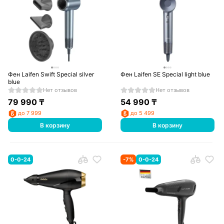
Фен Laifen Swift Special silver
Фен Laifen SE Special light blue
blue
Нет отзывов
Нет отзывов
79 990
₸
54 990
₸
до 7 999
до 5 499
В корзину
В корзину
0-0-24
-
7
%
0-0-24