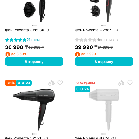
Фен Rowenta CV6930F0
Фен Rowenta CV887LF0
21 отзыв
Нет отзывов
36 990
₸
39 990
₸
43 990
₸
51 990
₸
до 3 699
до 3 999
В корзину
В корзину
-
21
%
0-0-24
С витрины
0-0-24
Фен Rowenta CV591LF0
Фен Polaris PHD 2450Ti