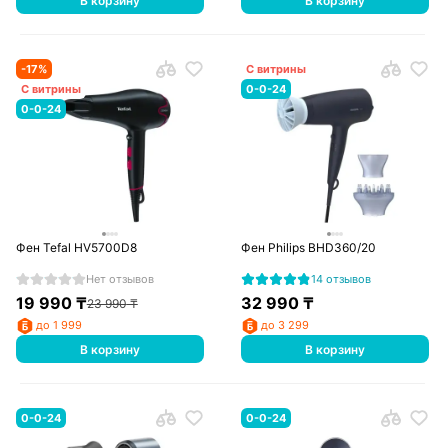
В корзину
В корзину
-
17
%
С витрины
С витрины
0-0-24
0-0-24
Фен Tefal HV5700D8
Фен Philips BHD360/20
Нет отзывов
14 отзывов
19 990
₸
32 990
₸
23 990
₸
до 1 999
до 3 299
В корзину
В корзину
0-0-24
0-0-24