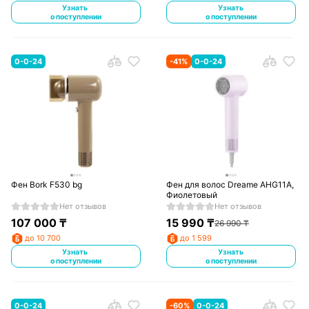
Узнать
Узнать
о поступлении
о поступлении
0-0-24
-
41
%
0-0-24
Фен Bork F530 bg
Фен для волос Dreame AHG11A,
Фиолетовый
Нет отзывов
Нет отзывов
107 000
₸
15 990
₸
26 990
₸
до 10 700
до 1 599
Узнать
Узнать
о поступлении
о поступлении
0-0-24
-
60
%
0-0-24