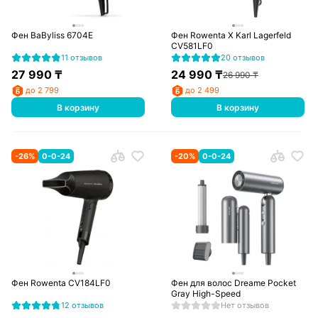
Фен BaByliss 6704E
Фен Rowenta X Karl Lagerfeld
CV581LF0
11 отзывов
20 отзывов
27 990
₸
24 990
₸
26 990
₸
до 2 799
до 2 499
В корзину
В корзину
-
26
%
0-0-24
-
20
%
0-0-24
Фен Rowenta CV184LF0
Фен для волос Dreame Pocket
Gray High-Speed
12 отзывов
Нет отзывов