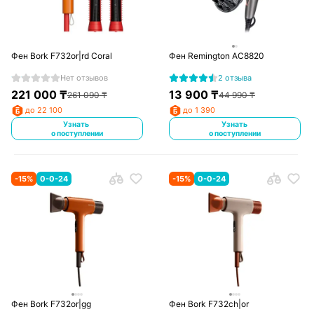
Фен Bork F732or|rd Coral
Фен Remington AC8820
Нет отзывов
2 отзыва
221 000
₸
13 900
₸
261 090
₸
44 990
₸
до 22 100
до 1 390
Узнать
Узнать
о поступлении
о поступлении
-
15
%
0-0-24
-
15
%
0-0-24
Фен Bork F732or|gg
Фен Bork F732ch|or