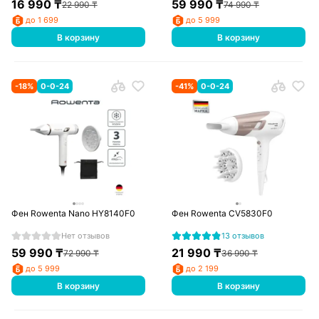
16 990
₸
59 990
₸
22 990
₸
74 990
₸
до 1 699
до 5 999
В корзину
В корзину
-
18
%
0-0-24
-
41
%
0-0-24
Фен Rowenta Nano HY8140F0
Фен Rowenta CV5830F0
Нет отзывов
13 отзывов
59 990
₸
21 990
₸
72 990
₸
36 990
₸
до 5 999
до 2 199
В корзину
В корзину