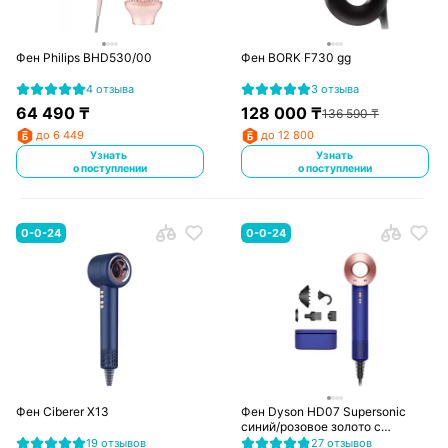
Фен Philips BHD530/00
Фен BORK F730 gg
4 отзыва
3 отзыва
64 490
₸
128 000
₸
136 590
₸
до 6 449
до 12 800
Узнать
Узнать
о поступлении
о поступлении
0-0-24
0-0-24
Фен Ciberer X13
Фен Dyson HD07 Supersonic
синий/розовое золото с
футляром
19 отзывов
27 отзывов