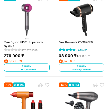
Фен Dyson HD01 Supersonic
Фен Rowenta CV9820F0
фуксия
Нет отзывов
2 отзыва
279 990
₸
68 900
₸
171 990
₸
до 27 999
до 6 890
Узнать
Узнать
о поступлении
о поступлении
-
15
%
0-0-24
-
69
%
0-0-24