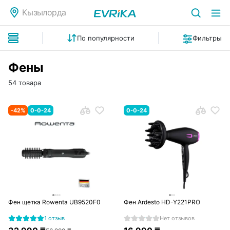
Кызылорда
По популярности
Фильтры
Фены
54 товара
-
42
%
0-0-24
0-0-24
Фен щетка Rowenta UB9520F0
Фен Ardesto HD-Y221PRO
1 отзыв
Нет отзывов