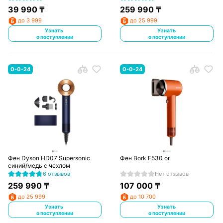
39 990
₸
259 990
₸
до 3 999
до 25 999
Узнать
Узнать
о поступлении
о поступлении
0-0-24
0-0-24
Фен Dyson HD07 Supersonic
Фен Bork F530 or
синий/медь с чехлом
6 отзывов
Нет отзывов
259 990
₸
107 000
₸
до 25 999
до 10 700
Узнать
Узнать
о поступлении
о поступлении