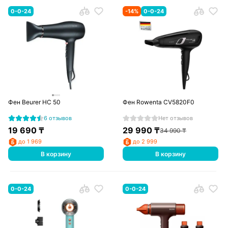
0-0-24
-
14
%
0-0-24
Фен Beurer HC 50
Фен Rowenta CV5820F0
6 отзывов
Нет отзывов
19 690
₸
29 990
₸
34 990
₸
до 1 969
до 2 999
В корзину
В корзину
0-0-24
0-0-24