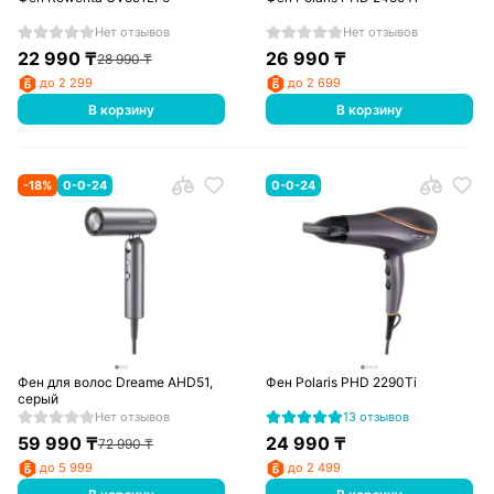
Нет отзывов
Нет отзывов
22 990
₸
26 990
₸
28 990
₸
до 2 299
до 2 699
В корзину
В корзину
-
18
%
0-0-24
0-0-24
Фен для волос Dreame AHD51,
Фен Polaris PHD 2290Ti
серый
Нет отзывов
13 отзывов
59 990
₸
24 990
₸
72 990
₸
до 5 999
до 2 499