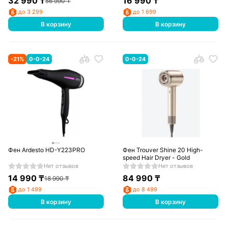
32 990
₸
16 990
₸
56 990
₸
до 3 299
до 1 699
В корзину
В корзину
-
21
%
0-0-24
0-0-24
Фен Ardesto HD-Y223PRO
Фен Trouver Shine 20 High-
speed Hair Dryer - Gold
Нет отзывов
Нет отзывов
14 990
₸
84 990
₸
18 990
₸
до 1 499
до 8 499
В корзину
В корзину