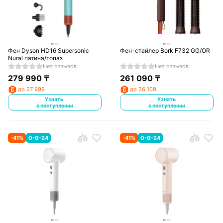
Фен Dyson HD16 Supersonic
Фен-стайлер Bork F732 GG/OR
Nural патина/топаз
Нет отзывов
Нет отзывов
279 990
₸
261 090
₸
до 27 999
до 26 109
Узнать
Узнать
о поступлении
о поступлении
-
41
%
0-0-24
-
41
%
0-0-24