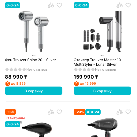
0-0-24
0-0-24
Фен Trouver Shine 20 - Silver
Стайлер Trouver Master 10
MultiStyler - Lunar Silver
Нет отзывов
Нет отзывов
88 990
₸
159 990
₸
до 8 899
до 15 999
В корзину
В корзину
-
16
%
-
23
%
0-0-24
С витрины
0-0-24