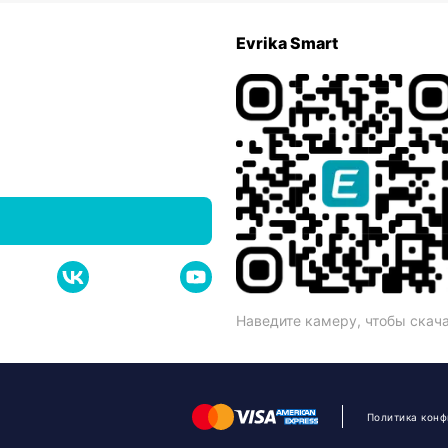
Evrika Smart
Наведите камеру, чтобы скач
Политика кон