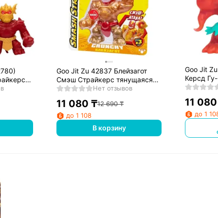
Goo Jit Z
2780)
Goo Jit Zu 42837 Блейзагот
Керсд Гу
райкерс
Смэш Страйкерс тянущаяся
фигурка
ов
фигурка
Нет отзывов
11 080
11 080
₸
12 690
₸
до 1 10
до 1 108
В корзину