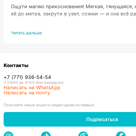
Ощути магию прикосновения! Мягкая, тянущаяся, 
её до метра, закрути в узел, сожми — и она всё ра
Прочная и гибкая
Безопасные материалы
Читать дальше
Подходит для детей и взрослых
Помогает сосредоточиться и расслабиться
Поставь на рабочий стол, возьми с собой в дорог
Контакты
+7 (771) 936-54-54
С 09:00 до 21:00 (без выходных)
Написать на WhatsApp
Написать на почту
Получайте новые акции и скидки одним из первых!
Подписаться