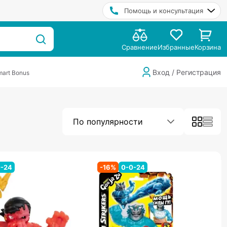
Помощь и консультация
Сравнение
Избранные
Корзина
Вход / Регистрация
art Bonus
По популярности
0-24
-
16
%
0-0-24