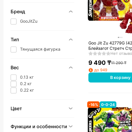
Бренд
GooJitZu
Тип
Goo Jit Zu 42779G (4
Блейзагот Стретч Ст
Тянущаяся фигурка
тянущаяся фигурка
Нет отзыв
9 490
₸
11 290
₸
Вес
до 949
0.13 кг
В корзину
0.2 кг
0.22 кг
-
16
%
0-0-24
Цвет
Функции и особенности