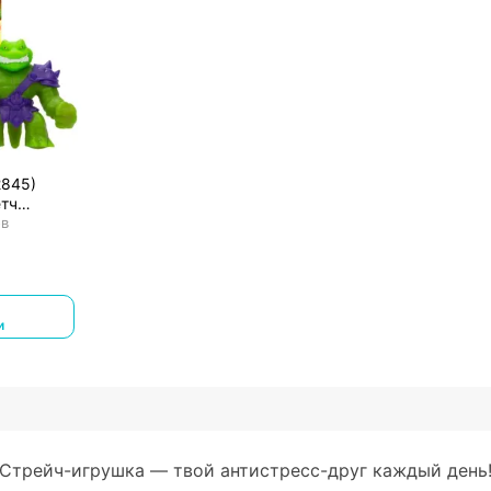
2845)
етч
я фигурка
ов
и
Стрейч-игрушка — твой антистресс-друг каждый день