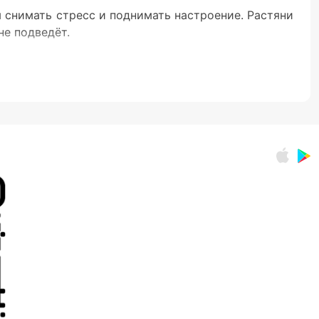
 снимать стресс и поднимать настроение. Растяни
не подведёт.
 герой, пусть даже такой вот тянучий