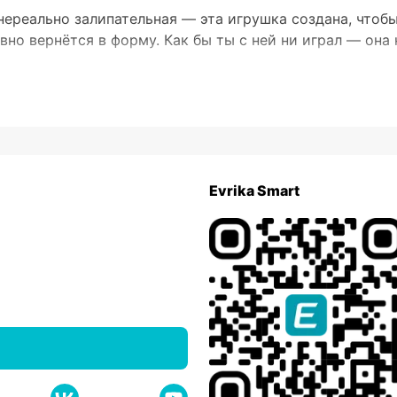
нереально залипательная — эта игрушка создана, чтобы
вно вернётся в форму. Как бы ты с ней ни играл — она 
у или подари другу — ведь у каждого должен быть свой
Evrika Smart