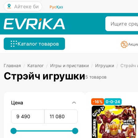
Айтеке би
Рус
Қаз
Каталог товаров
Акци
Главная
/
Каталог
/
Игры и приставки
/
Игрушки
/
Стрэйч 
Стрэйч игрушки
5 товаров
-
16
%
0-0-24
Цена