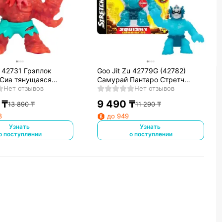
u 42731 Грэплок
Goo Jit Zu 42779G (42782)
-Сиа тянущаяся
Самурай Пантаро Стретч
Нет отзывов
Страйкерс тянущаяся фигурка
Нет отзывов
₸
9 490
₸
13 890
₸
11 290
₸
8
до 949
Узнать
Узнать
о поступлении
о поступлении