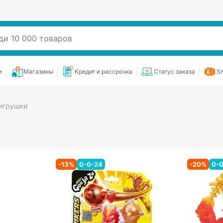
и
Магазины
Кредит и рассрочка
Статус заказа
Sm
игрушки
-
13
%
0-0-24
-
20
%
0-