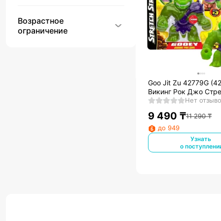
Возрастное
ограничение
Goo Jit Zu 42779G (4
Викинг Рок Джо Стр
Страйкерс тянущаяс
Нет отзыв
9 490
₸
11 290
₸
до 949
Узнать
о поступлени