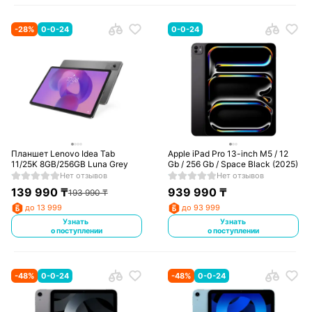
-
28
%
0-0-24
0-0-24
Планшет Lenovo Idea Tab
Apple iPad Pro 13-inch M5 / 12
11/25K 8GB/256GB Luna Grey
Gb / 256 Gb / Space Black (2025)
Нет отзывов
Нет отзывов
139 990
₸
939 990
₸
193 990
₸
до 13 999
до 93 999
Узнать
Узнать
о поступлении
о поступлении
-
48
%
0-0-24
-
48
%
0-0-24