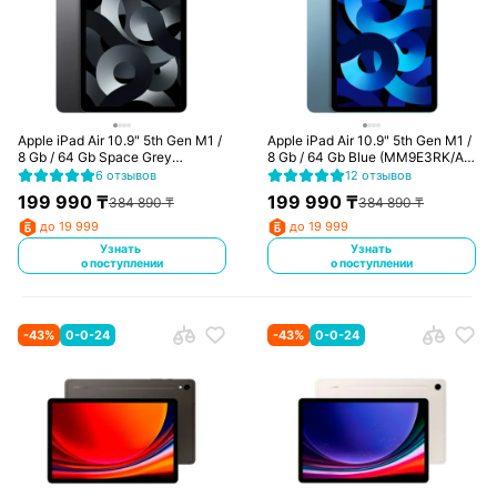
Apple iPad Air 10.9" 5th Gen M1 /
Apple iPad Air 10.9" 5th Gen M1 /
8 Gb / 64 Gb Space Grey
8 Gb / 64 Gb Blue (MM9E3RK/A)
(MM9C3RK/A) (2022)
(2022)
6 отзывов
12 отзывов
199 990
₸
199 990
₸
384 890
₸
384 890
₸
до 19 999
до 19 999
Узнать
Узнать
о поступлении
о поступлении
-
43
%
0-0-24
-
43
%
0-0-24