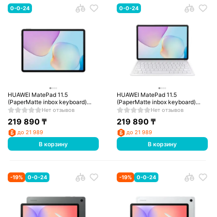
0-0-24
0-0-24
HUAWEI MatePad 11.5
HUAWEI MatePad 11.5
(PaperMatte inbox keyboard)
(PaperMatte inbox keyboard)
(Taoxingzhi-W09FK)
(Taoxingzhi-W09FK) (53014KBP)
Нет отзывов
Нет отзывов
(53014KBN) Grey
Violet
219 890
₸
219 890
₸
до 21 989
до 21 989
В корзину
В корзину
-
19
%
0-0-24
-
19
%
0-0-24