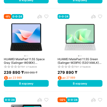
В корзину
В корзину
-
8
%
0-0-24
0-0-24
HUAWEI MatePad 11.5S Space
HUAWEI MatePad 11.5S Green
Gray (Salinger-W09EK)
(Salinger-W29FK) (53014MLK)
(53014KRL) (Non-PaperMatte
(PaperMatte inbox keyboard)
Нет отзывов
Нет отзывов
inbox keyboard)
239 890
₸
279 890
₸
259 990
₸
до 23 989
до 27 989
В корзину
В корзину
0-0-24
-
32
%
0-0-24