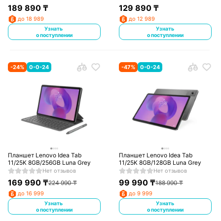
189 890
₸
129 890
₸
до 18 989
до 12 989
Узнать
Узнать
о поступлении
о поступлении
-
24
%
0-0-24
-
47
%
0-0-24
Планшет Lenovo Idea Tab
Планшет Lenovo Idea Tab
11/25K 8GB/256GB Luna Grey
11/25K 8GB/128GB Luna Grey
Нет отзывов
Нет отзывов
169 990
₸
99 990
₸
224 990
₸
188 990
₸
до 16 999
до 9 999
Узнать
Узнать
о поступлении
о поступлении