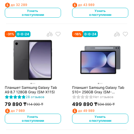
до 32 289
до 43 989
Узнать
Узнать
о поступлении
о поступлении
-
31
%
0-0-24
-
16
%
0-0-24
Планшет Samsung Galaxy Tab
Планшет Samsung Galaxy Tab
A9 8.7 128GB Gray (SM-X115)
S10+ 256GB Gray (SM-
X826BZARSKZ)
28 отзывов
Нет отзывов
79 890
₸
499 890
₸
114 990
₸
594 990
₸
до 7 989
до 49 989
Узнать
Узнать
о поступлении
о поступлении