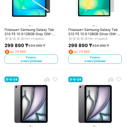
Планшет Samsung Galaxy Tab
Планшет Samsung Galaxy Tab
S10 FE 10.9 128GB Gray (SM-
S10 FE 10.9 128GB Silver (SM-
X526BZARSKZ)
X526BZSRSKZ)
Нет отзывов
Нет отзывов
299 890
₸
299 890
₸
334 990
₸
334 990
₸
до 29 989
до 29 989
Узнать
Узнать
о поступлении
о поступлении
0-0-24
0-0-24