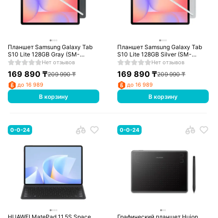
Планшет Samsung Galaxy Tab
Планшет Samsung Galaxy Tab
S10 Lite 128GB Gray (SM-
S10 Lite 128GB Silver (SM-
X406BZAASKZ)
X406BZSASKZ)
Нет отзывов
Нет отзывов
169 890
₸
169 890
₸
209 990
₸
209 990
₸
до 16 989
до 16 989
В корзину
В корзину
0-0-24
0-0-24
HUAWEI MatePad 11.5S Space
Графический планшет Huion