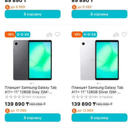
89 890
₸
89 890
₸
до 8 989
до 8 989
В корзину
В корзину
-
18
%
0-0-24
-
18
%
0-0-24
Планшет Samsung Galaxy Tab
Планшет Samsung Galaxy Tab
A11+ 11" 128GB Gray (SM-
A11+ 11" 128GB Silver (SM-
X236BZAASKZ)
X236BZSASKZ)
Нет отзывов
Нет отзывов
139 890
₸
139 890
₸
169 990
₸
169 990
₸
до 13 989
до 13 989
В корзину
В корзину