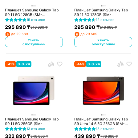
Планшет Samsung Galaxy Tab
Планшет Samsung Galaxy Tab
S9 11 5G 128GB (SM-
S9 11 5G 128GB (SM-
X716BZAASKZ)
X716BZEASKZ)
15 отзывов
12 отзывов
295 890
₸
295 890
₸
519 990
₸
519 990
₸
до 29 589
до 29 589
Узнать
Узнать
о поступлении
о поступлении
-
41
%
0-0-24
-
44
%
0-0-24
Планшет Samsung Galaxy Tab
Планшет Samsung Galaxy Tab
S9 11 5G 256GB (SM-
S9 Ultra 14.6 5G 256GB (SM-
X716BZEESKZ)
X916BZAASKZ)
13 отзывов
13 отзывов
322 890
₸
439 890
₸
549 990
₸
779 990
₸