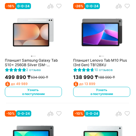
-
16
%
0-0-24
-
26
%
0-0-24
Планшет Samsung Galaxy Tab
Планшет Lenovo Tab M10 Plus
S10+ 256GB Silver (SM-
(3rd Gen) TB128XU
X826BZSRSKZ)
2 отзыва
10 отзывов
499 890
₸
138 990
₸
594 990
₸
188 990
₸
до 49 989
до 13 899
Узнать
Узнать
о поступлении
о поступлении
-
10
%
0-0-24
-
10
%
0-0-24