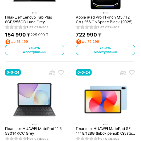
Планшет Lenovo Tab Plus
Apple iPad Pro 11-inch M5 / 12
8GB/256GB Luna Grey
Gb / 256 Gb Space Black (2025)
Нет отзывов
Нет отзывов
154 990
₸
722 990
₸
225 990
₸
до 15 499
до 72 299
Узнать
Узнать
о поступлении
о поступлении
0-0-24
0-0-24
Планшет HUAWEI MatePad 11.5
Планшет HUAWEI MatePad SE
53014KCC Grey
11” 8/128G (Inbox pencil) Crystal
Blue (Agassi6-W19DP)
Нет отзывов
Нет отзывов