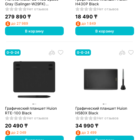
Gray (Salinger-W29FK)
H430P Black
(53014MLV) (PaperMatte inbox
Нет отзывов
Нет отзывов
keyboard)
279 890
₸
18 490
₸
до 27 989
до 1 849
В корзину
В корзину
0-0-24
0-0-24
Графический планшет Huion
Графический планшет Huion
RTE-100 Black
H580X Black
Нет отзывов
Нет отзывов
20 490
₸
34 990
₸
до 2 049
до 3 499