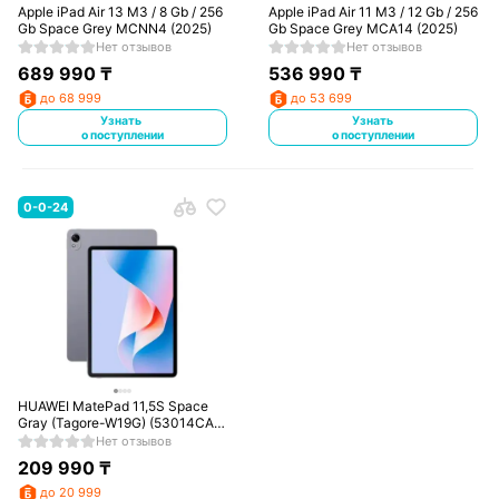
Apple iPad Air 13 M3 / 8 Gb / 256
Apple iPad Air 11 M3 / 12 Gb / 256
Gb Space Grey MCNN4 (2025)
Gb Space Grey MCA14 (2025)
Нет отзывов
Нет отзывов
689 990
₸
536 990
₸
до 68 999
до 53 699
Узнать
Узнать
о поступлении
о поступлении
0-0-24
HUAWEI MatePad 11,5S Space
Gray (Tagore-W19G) (53014CAT)
(PaperMatte without keyboard)
Нет отзывов
209 990
₸
до 20 999