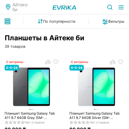
Айтеке
би
По популярности
Фильтры
Планшеты в Айтеке би
39 товаров
С витрины
С витрины
0-0-24
0-0-24
Планшет Samsung Galaxy Tab
Планшет Samsung Galaxy Tab
A11 8.7 64GB Gray (SM-
A11 8.7 64GB Silver (SM-
X135FZAASKZ)
X135FZSASKZ)
Нет отзывов
Нет отзывов