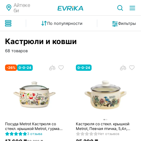
Айтеке
би
По популярности
Фильтры
Кастрюли и ковши
68 товаров
-
26
%
0-0-24
0-0-24
Посуда Metrot Кастрюля со
Кастрюля со стекл. крышкой
стекл. крышкой Metrot, гурман,
Metrot, Певчая птичка, 5,4л,
5,7л, 348690
383711
3 отзыва
Нет отзывов