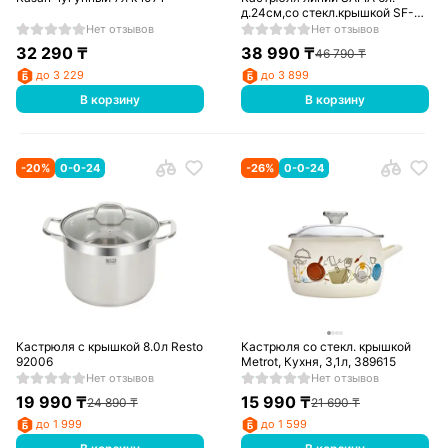
д.24см,со стекл.крышкой SF-
CA6024G
Нет отзывов
Нет отзывов
32 290
₸
38 990
₸
46 790
₸
до 3 229
до 3 899
В корзину
В корзину
-
20
%
0-0-24
-
26
%
0-0-24
Кастрюля с крышкой 8.0л Resto
Кастрюля со стекл. крышкой
92006
Metrot, Кухня, 3,1л, 389615
Нет отзывов
Нет отзывов
19 990
₸
15 990
₸
24 890
₸
21 690
₸
до 1 999
до 1 599