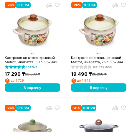
-
26
%
0-0-24
-
26
%
0-0-24
Кастрюля со стекл. крышкой
Кастрюля со стекл. крышкой
Metrot, Чиабатта, 5,7л, 357943
Metrot, Чиабатта, 7,9л, 357944
1 отзыв
Нет отзывов
17 290
₸
19 490
₸
23 390
₸
26 290
₸
до 1 729
до 1 949
В корзину
В корзину
-
26
%
0-0-24
-
31
%
0-0-24