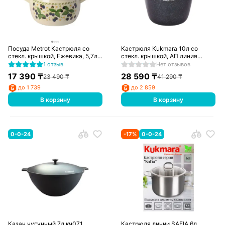
Посуда Metrot Кастрюля со
Кастрюля Kukmara 10л со
стекл. крышкой, Ежевика, 5,7л,
стекл. крышкой, АП линия
339857
Granit ultra (blue) кгг102а
1 отзыв
Нет отзывов
17 390
₸
28 590
₸
23 490
₸
41 290
₸
до 1 739
до 2 859
В корзину
В корзину
0-0-24
-
17
%
0-0-24
Казан чугунный 7л кч071
Кастрюля линии SAFIA 6л.