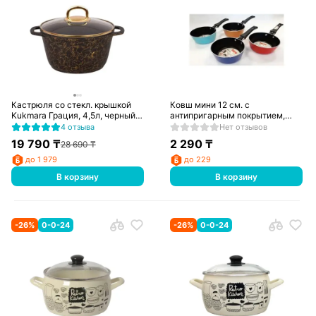
Кастрюля со стекл. крышкой
Ковш мини 12 см. с
Kukmara Грация, 4,5л, черный/
антипригарным покрытием,
золото, кчз45а
270627
4 отзыва
Нет отзывов
19 790
₸
2 290
₸
28 690
₸
до 1 979
до 229
В корзину
В корзину
-
26
%
0-0-24
-
26
%
0-0-24