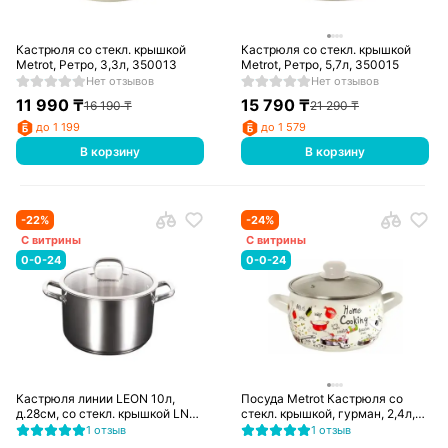
Кастрюля со стекл. крышкой
Кастрюля со стекл. крышкой
Metrot, Ретро, 3,3л, 350013
Metrot, Ретро, 5,7л, 350015
Нет отзывов
Нет отзывов
11 990
₸
15 790
₸
16 190
₸
21 290
₸
до 1 199
до 1 579
В корзину
В корзину
-
22
%
-
24
%
С витрины
С витрины
0-0-24
0-0-24
Кастрюля линии LEON 10л,
Посуда Metrot Кастрюля со
д.28см, со стекл. крышкой LN-
стекл. крышкой, гурман, 2,4л,
CA10028G
348685
1 отзыв
1 отзыв