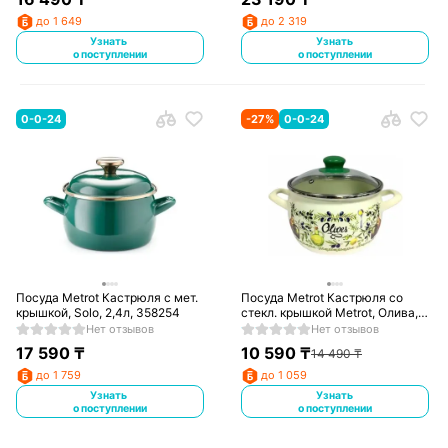
до 1 649
до 2 319
Узнать
Узнать
о поступлении
о поступлении
0-0-24
-
27
%
0-0-24
Посуда Metrot Кастрюля с мет.
Посуда Metrot Кастрюля со
крышкой, Solo, 2,4л, 358254
стекл. крышкой Metrot, Олива,
3л, 193114
Нет отзывов
Нет отзывов
17 590
₸
10 590
₸
14 490
₸
до 1 759
до 1 059
Узнать
Узнать
о поступлении
о поступлении