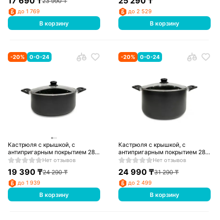
17 690
₸
25 290
₸
23 990
₸
до 1 769
до 2 529
В корзину
В корзину
-
20
%
0-0-24
-
20
%
0-0-24
Кастрюля с крышкой, с
Кастрюля с крышкой, с
антипригарным покрытием 28
антипригарным покрытием 28
см, 6 л
см, 8,5 л
Нет отзывов
Нет отзывов
19 390
₸
24 990
₸
24 290
₸
31 290
₸
до 1 939
до 2 499
В корзину
В корзину