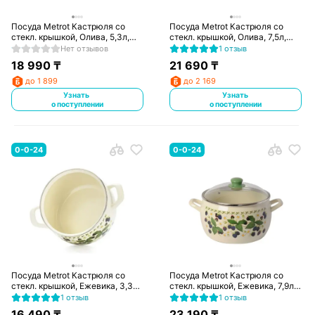
Посуда Metrot Кастрюля со
Посуда Metrot Кастрюля со
стекл. крышкой, Олива, 5,3л,
стекл. крышкой, Олива, 7,5л,
193121
193131
Нет отзывов
1 отзыв
18 990
₸
21 690
₸
до 1 899
до 2 169
Узнать
Узнать
о поступлении
о поступлении
0-0-24
0-0-24
Посуда Metrot Кастрюля со
Посуда Metrot Кастрюля со
стекл. крышкой, Ежевика, 3,3л,
стекл. крышкой, Ежевика, 7,9л,
339856
339858
1 отзыв
1 отзыв
16 490
₸
23 190
₸