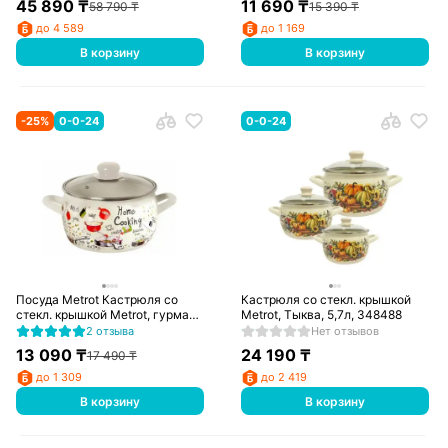
45 890
₸
11 690
₸
58 790
₸
15 390
₸
до 4 589
до 1 169
В корзину
В корзину
-
25
%
0-0-24
0-0-24
Посуда Metrot Кастрюля со
Кастрюля со стекл. крышкой
стекл. крышкой Metrot, гурман,
Metrot, Тыква, 5,7л, 348488
3,3л, 348688
2 отзыва
Нет отзывов
13 090
₸
24 190
₸
17 490
₸
до 1 309
до 2 419
В корзину
В корзину