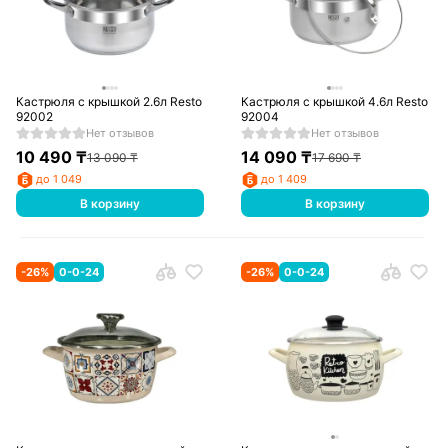
Кастрюля с крышкой 2.6л Resto
Кастрюля с крышкой 4.6л Resto
92002
92004
Нет отзывов
Нет отзывов
10 490
₸
14 090
₸
13 090
₸
17 690
₸
до 1 049
до 1 409
В корзину
В корзину
-
26
%
0-0-24
-
26
%
0-0-24