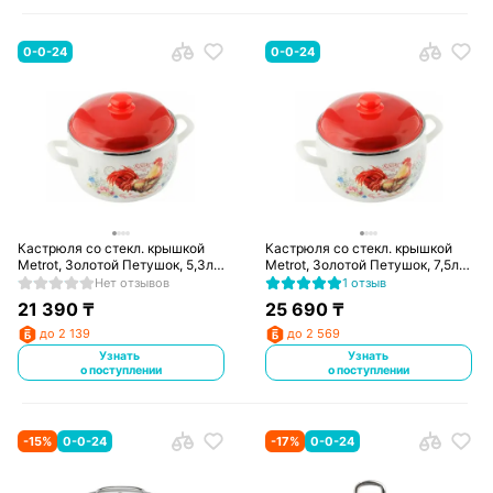
0-0-24
0-0-24
Кастрюля со стекл. крышкой
Кастрюля со стекл. крышкой
Metrot, Золотой Петушок, 5,3л,
Metrot, Золотой Петушок, 7,5л,
170597
170609
Нет отзывов
1 отзыв
21 390
₸
25 690
₸
до 2 139
до 2 569
Узнать
Узнать
о поступлении
о поступлении
-
15
%
0-0-24
-
17
%
0-0-24