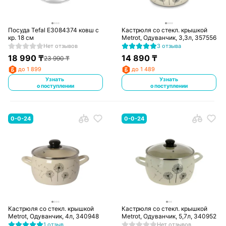
Посуда Tefal E3084374 ковш с
Кастрюля со стекл. крышкой
кр. 18 см
Metrot, Одуванчик, 3,3л, 357556
Нет отзывов
3 отзыва
18 990
₸
14 890
₸
23 990
₸
до 1 899
до 1 489
Узнать
Узнать
о поступлении
о поступлении
0-0-24
0-0-24
Кастрюля со стекл. крышкой
Кастрюля со стекл. крышкой
Metrot, Одуванчик, 4л, 340948
Metrot, Одуванчик, 5,7л, 340952
1 отзыв
Нет отзывов