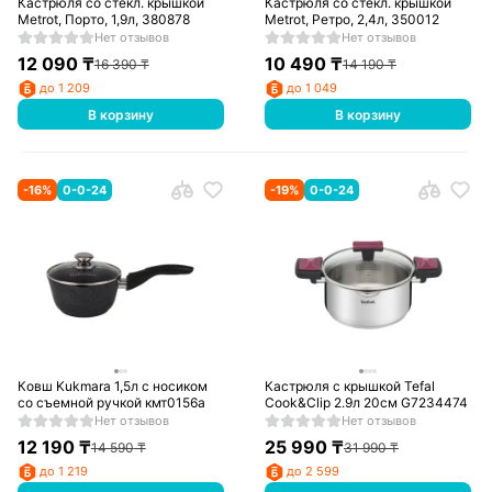
Кастрюля со стекл. крышкой
Кастрюля со стекл. крышкой
Metrot, Порто, 1,9л, 380878
Metrot, Ретро, 2,4л, 350012
Нет отзывов
Нет отзывов
12 090
₸
10 490
₸
16 390
₸
14 190
₸
до 1 209
до 1 049
В корзину
В корзину
-
16
%
0-0-24
-
19
%
0-0-24
Ковш Kukmara 1,5л с носиком
Кастрюля с крышкой Tefal
со съемной ручкой кмт0156а
Cook&Clip 2.9л 20см G7234474
Нет отзывов
Нет отзывов
12 190
₸
25 990
₸
14 590
₸
31 990
₸
до 1 219
до 2 599