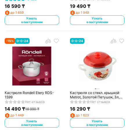
16 590
₸
19 490
₸
до 1 659
до 1 949
Узнать
Узнать
о поступлении
о поступлении
-
15
%
0-0-24
0-0-24
Кастрюля Rondell Etery RDS-
Кастрюля со стекл. крышкой
1599
Metrot, Золотой Петушок, 3л,
170585
Нет отзывов
Нет отзывов
14 490
₸
16 290
₸
16 990
₸
до 1 449
до 1 629
Узнать
Узнать
о поступлении
о поступлении