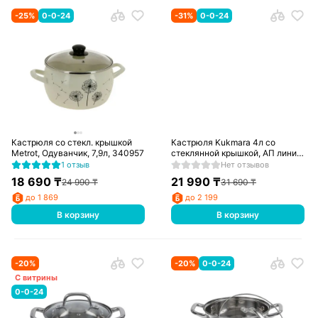
-
25
%
0-0-24
-
31
%
0-0-24
Кастрюля со стекл. крышкой
Кастрюля Kukmara 4л со
Metrot, Одуванчик, 7,9л, 340957
стеклянной крышкой, АП линия
Granit Ultra Induction (Original)
1 отзыв
Нет отзывов
кгои43а
18 690
₸
21 990
₸
24 990
₸
31 690
₸
до 1 869
до 2 199
В корзину
В корзину
-
20
%
-
20
%
0-0-24
С витрины
0-0-24