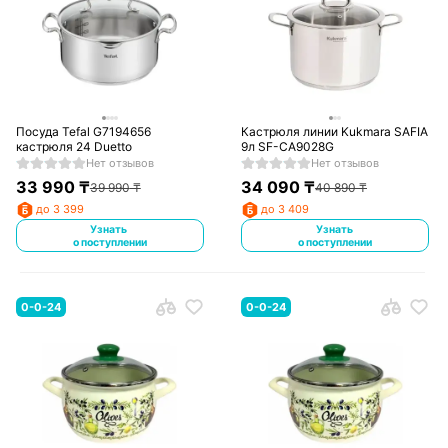
Посуда Tefal G7194656
Кастрюля линии Kukmara SAFIA
кастрюля 24 Duetto
9л SF-CA9028G
Нет отзывов
Нет отзывов
33 990
₸
34 090
₸
39 990
₸
40 890
₸
до 3 399
до 3 409
Узнать
Узнать
о поступлении
о поступлении
0-0-24
0-0-24