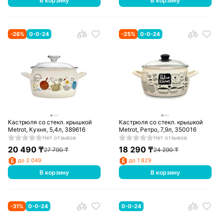
В корзину
В корзину
-
26
%
0-0-24
-
25
%
0-0-24
Кастрюля со стекл. крышкой
Кастрюля со стекл. крышкой
Metrot, Кухня, 5,4л, 389616
Metrot, Ретро, 7,9л, 350016
Нет отзывов
Нет отзывов
20 490
₸
18 290
₸
27 790
₸
24 290
₸
до 2 049
до 1 829
В корзину
В корзину
-
31
%
0-0-24
0-0-24