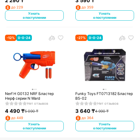
2 290
₸
3 590
₸
до 229
до 359
Узнать
Узнать
о поступлении
о поступлении
-
12
%
0-0-24
-
27
%
0-0-24
Nerf H G0132 NRF Бластер
Funky Toys FT0713182 Бластер
Нерф серии N Ward
В5-02
Нет отзывов
Нет отзывов
4 490
₸
3 640
₸
5 090
₸
4 990
₸
до 449
до 364
Узнать
Узнать
о поступлении
о поступлении