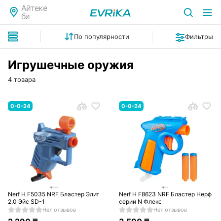
Айтеке
би
По популярности
Фильтры
Игрушечные оружия
4 товара
0-0-24
0-0-24
Nerf H F5035 NRF Бластер Элит
Nerf H F8623 NRF Бластер Нерф
2.0 Эйс SD-1
серии N Флекс
Нет отзывов
Нет отзывов