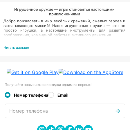
Игрушечное оружие — игры становятся настоящими
приключениями
Добро пожаловать в мир весёлых сражений, смелых героев и
захватывающих миссий! Наши игрушечные оружия — это не
просто игрушки, а настоящие инструменты для развития
воображения, командной работы и активного движения.
Безопасно и увлекательно
Читать дальше
Все модели изготовлены из прочных и безопасных материалов
— родители могут быть спокойны, а дети — счастливы!
Играй вместе с семьёй
Игрушечное оружие — отличный способ весело провести
время всей семьёй на свежем воздухе или дома!
Получайте новые акции и скидки одним из первых!
Номер телефона
Email
Номер телефона