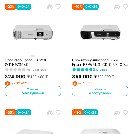
-
23
%
0-0-24
-
40
%
0-0-24
Проектор Epson EB-W06
Проектор универсальный
(V11H973040)
Epson EB-W51, 3LCD, 0.59 LCD,
WXGA (1280?800), 4000lm,
Нет отзывов
2 отзыва
16:10, 16000:1, VG
324 990
₸
359 990
₸
423 490
₸
598 890
₸
до 32 499
до 35 999
Узнать
Узнать
о поступлении
о поступлении
-
35
%
0-0-24
-
19
%
0-0-24