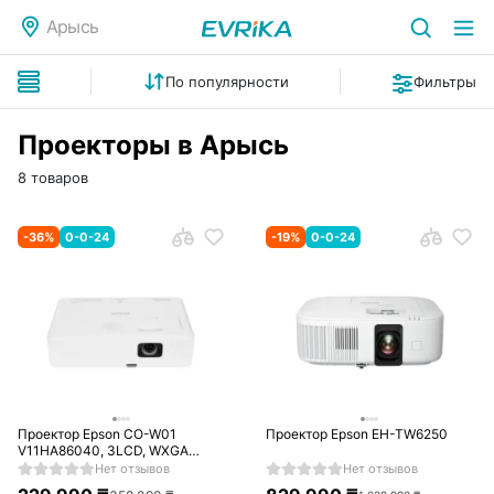
Арысь
По популярности
Фильтры
Проекторы в Арысь
8 товаров
-
36
%
0-0-24
-
19
%
0-0-24
Проектор Epson CO-W01
Проектор Epson EH-TW6250
V11HA86040, 3LCD, WXGA
(1280x800), 3000lm, HDMI, USB
Нет отзывов
Нет отзывов