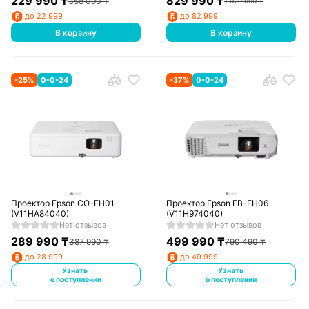
229 990
₸
829 990
₸
358 090
₸
1 029 990
₸
до 22 999
до 82 999
В корзину
В корзину
-
25
%
0-0-24
-
37
%
0-0-24
Проектор Epson CO-FH01
Проектор Epson EB-FH06
(V11HA84040)
(V11H974040)
Нет отзывов
Нет отзывов
289 990
₸
499 990
₸
387 990
₸
790 490
₸
до 28 999
до 49 999
Узнать
Узнать
о поступлении
о поступлении