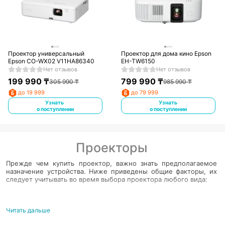
Проектор универсальный
Проектор для дома кино Epson
Epson CO-WX02 V11HA86340
EH-TW6150
Нет отзывов
Нет отзывов
199 990
₸
799 990
₸
305 990
₸
985 990
₸
до 19 999
до 79 999
Узнать
Узнать
о поступлении
о поступлении
Проекторы
Прежде чем купить проектор, важно знать предполагаемое
назначение устройства. Ниже приведены общие факторы, их
следует учитывать во время выбора проектора любого вида:
Определите общее назначение
Читать дальше
Это поможет пользователю сузить круг всех значимых
характеристик, учитываемых при выборе правильного девайса.