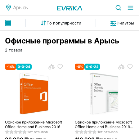
Арысь
По популярности
Фильтры
Офисные программы в Арысь
2 товара
-
14
%
0-0-24
-
8
%
0-0-24
Офисное приложение Microsoft
Офисное приложение Microsoft
Office Home and Business 2016
Office Home and Business 2019
Russian Kazakhstan Only
Нет отзывов
Нет отзывов
Medialess