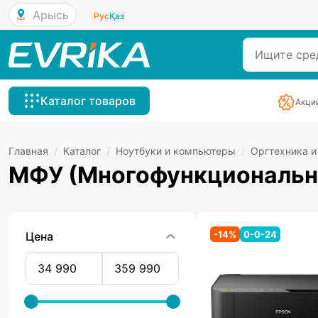
Арысь
Рус
Қаз
Каталог товаров
Акци
Главная
/
Каталог
/
Ноутбуки и компьютеры
/
Оргтехника и
МФУ (Многофункциональны
-
14
%
0-0-24
Цена