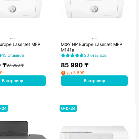
urope LaserJet MFP
МФУ HP Europe LaserJet MFP
M141a
15 отзывов
20 отзывов
0
₸
85 990
₸
97 990
₸
99
до 8 599
В корзину
В корзину
-24
0-0-24