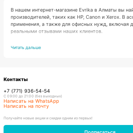
В нашем интернет-магазине Evrika в Алматы вы н
производителей, таких как HP, Canon и Xerox. В 
применения, а также для офисных нужд, включая 
реальными отзывами наших клиентов.
Читать дальше
МФУ, или многофункциональное устройство, предс
модели МФУ также оснащены дополнительными фун
особенно в офисных условиях.
Контакты
Одним из ключевых преимуществ МФУ является ст
покупка отдельных устройств с аналогичными фу
+7 (771) 936-54-54
С 09:00 до 21:00 (без выходных)
устройство как стандартный копир без необходи
Написать на WhatsApp
Написать на почту
Термин «многофункциональные принтеры» относит
отправки факсов, копирования. Главное преимуще
Получайте новые акции и скидки одним из первых!
затраты по обслуживанию, объединению операций
Подписаться