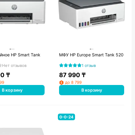
йное HP Smart Tank
МФУ HP Europe Smart Tank 520
Нет отзывов
1 отзыв
90
₸
87 990
₸
499
до 8 799
В корзину
В корзину
0-0-24