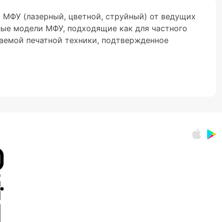
 МФУ (лазерный, цветной, струйный) от ведущих
елые модели МФУ, подходящие как для частного
гаемой печатной техники, подтвержденное
иборов: сканер, принтер, факс и копир. Многие
идеальным выбором для экономии пространства,
устройства обходится значительно дешевле, чем
 функцией копирования, позволяя использовать
 Может присутствовать опция сканирования,
а одном устройстве. За счет этого снижаются