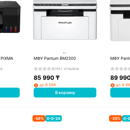
 PIXMA
МФУ Pantum BM2300
МФУ Pan
ов
Нет отзывов
85 990
₸
89 99
до 8 599
до 8 9
В корзину
-
58
%
0-0-24
-
35
%
0-