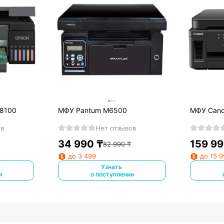
L8100
МФУ Pantum M6500
МФУ Cano
ов
Нет отзывов
34 990
₸
159 9
82 990
₸
до 3 499
до 15 
Узнать
и
о поступлении