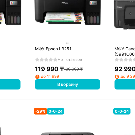
МФУ Epson L3251
МФУ Cano
(5991C00
Нет отзывов
119 990
₸
92 99
139 990
₸
до 11 999
до 9 2
В корзину
-
29
%
0-0-24
0-0-24