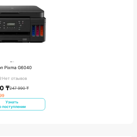
n Pixma G6040
Нет отзывов
90
₸
247 990
₸
999
Узнать
о поступлении