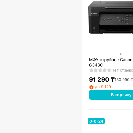
МФУ струйное Canon
G3430
Нет отзыв
91 290
₸
130 990
₸
до 9 129
В корзину
0-0-24