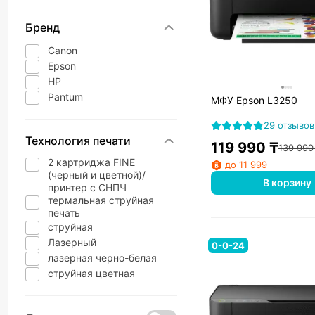
Бренд
Canon
Epson
HP
Pantum
МФУ Epson L3250
29 отзывов
Технология печати
119 990
₸
139 990
2 картриджа FINE
до 11 999
(черный и цветной)/
В корзину
принтер с СНПЧ
термальная струйная
печать
струйная
Лазерный
0-0-24
лазерная черно-белая
струйная цветная