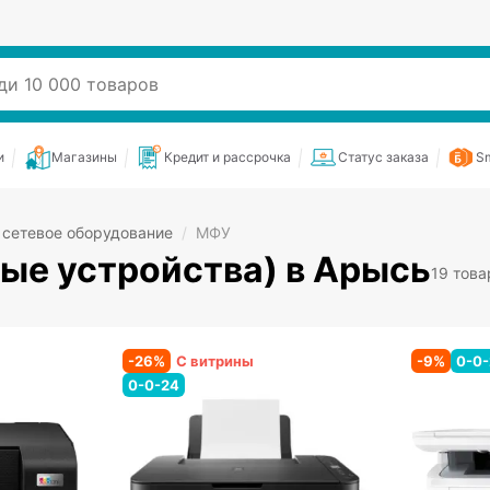
и
Магазины
Кредит и рассрочка
Статус заказа
Sm
 сетевое оборудование
/
МФУ
е устройства) в Арысь
19 това
-
26
%
С витрины
-
9
%
0-0
0-0-24