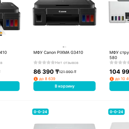
410
МФУ Canon PIXMA G3410
МФУ стру
580
ов
Нет отзывов
86 390
₸
104 9
₸
121 990
₸
до 8 639
до 10 
В корзину
0-0-24
0-0-24