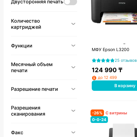
Двусторонняя печать
Количество
картриджей
Функции
МФУ Epson L3200
25 отзывов
Месячный объем
124 990
₸
печати
до 12 499
В корзину
Разрешение печати
Разрешения
-
26
%
С витрины
сканирования
0-0-24
Факс