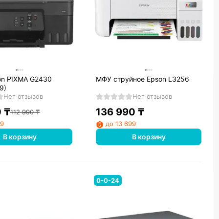
n PIXMA G2430
МФУ cтруйное Epson L3256
9)
Нет отзывов
Нет отзывов
0
₸
136 990
₸
112 990
₸
99
до 13 699
В корзину
В корзину
0-0-24