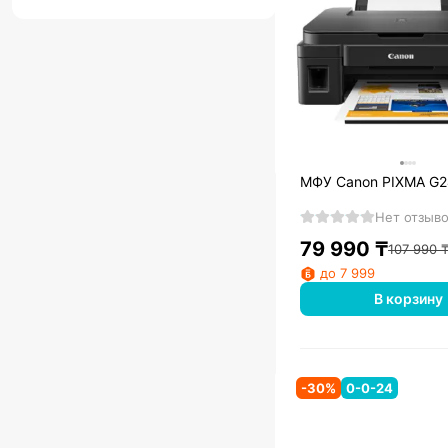
МФУ Canon PIXMA G2
Нет отзыв
79 990
₸
107 990
до 7 999
В корзину
-
30
%
0-0-24