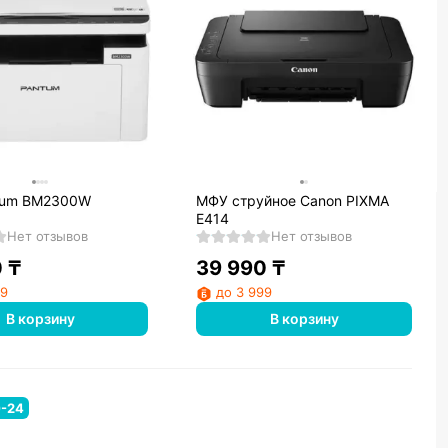
tum BM2300W
МФУ струйное Canon PIXMA
E414
Нет отзывов
Нет отзывов
0
₸
39 990
₸
99
до 3 999
В корзину
В корзину
0-24