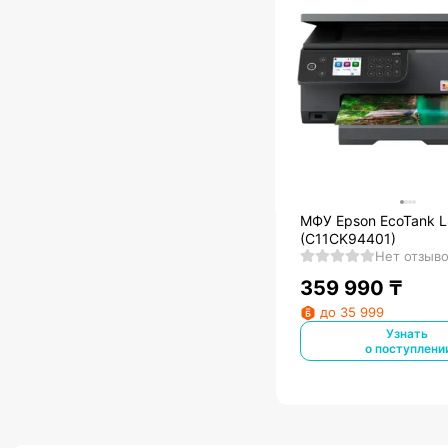
МФУ Epson EcoTank 
(C11CK94401)
Нет отзыв
359 990
₸
до 35 999
Узнать
о поступлени