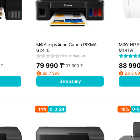
МФУ струйное Canon PIXMA
МФУ HP E
G2410
M141w
Нет отзывов
79 990
₸
88 99
₸
107 990
₸
до 7 999
до 8 8
В корзину
-
14
%
0-0-24
-
18
%
0-0