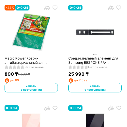
-
44
%
0-0-24
0-0-24
Magic Power Коврик
Соединительный элемент для
антибактериальный для
Samsung BESPOKE RA-
холодильника, 1 шт. МР-612
C00K3BAA
Нет отзывов
Нет отзывов
890
₸
25 990
₸
1 590
₸
до 89
до 2 599
Узнать
Узнать
о поступлении
о поступлении
0-0-24
0-0-24