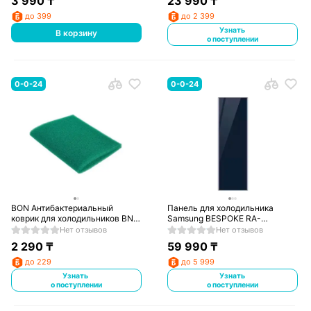
3 990
₸
23 990
₸
до 399
до 2 399
Узнать
В корзину
о поступлении
0-0-24
0-0-24
BON Антибактериальный
Панель для холодильника
коврик для холодильников BN-
Samsung BESPOKE RA-
612
R23DAA41GG
Нет отзывов
Нет отзывов
2 290
₸
59 990
₸
до 229
до 5 999
Узнать
Узнать
о поступлении
о поступлении