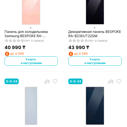
Панель для холодильника
Декоративная панель BESPOKE
Samsung BESPOKE RA-
RA-B23EUT22GM
B23EUT3KGM
Нет отзывов
Нет отзывов
40 990
₸
43 990
₸
до 4 099
до 4 399
Узнать
Узнать
о поступлении
о поступлении
0-0-24
0-0-24