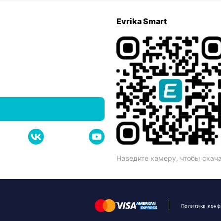
Evrika Smart
Наведите камеру, чтобы скач
Политика кон