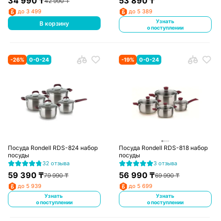
34 990
₸
53 890
₸
42 990
₸
до 3 499
до 5 389
Узнать
В корзину
о поступлении
-
26
%
0-0-24
-
19
%
0-0-24
Посуда Rondell RDS-824 набор
Посуда Rondell RDS-818 набор
посуды
посуды
32 отзыва
3 отзыва
59 390
₸
56 990
₸
79 990
₸
69 990
₸
до 5 939
до 5 699
Узнать
Узнать
о поступлении
о поступлении