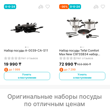
0-0-24
-
30
%
0-0-24
Набор посуды A-0039-CA-S11
Набор посуды Tefal Comfort
Max New C973SB34 набор
посуды
Нет отзывов
Нет отзывов
19 990
₸
72 990
₸
103 990
₸
до 1 999
до 7 299
Узнать
Узнать
о поступлении
о поступлении
Оригинальные наборы посуды
по отличным ценам