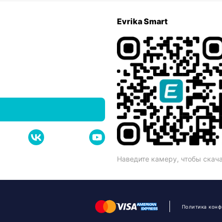
Evrika Smart
Наведите камеру, чтобы скач
Политика кон