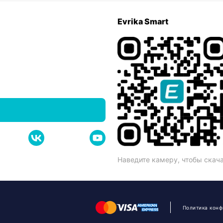
Evrika Smart
Наведите камеру, чтобы скач
Политика кон