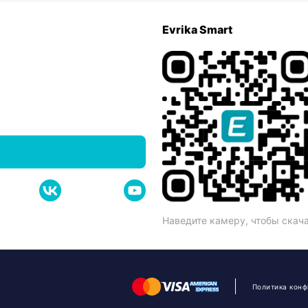
Evrika Smart
Наведите камеру, чтобы скач
Политика кон