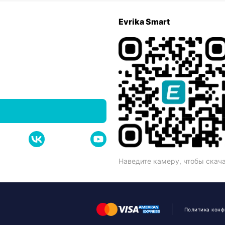
Evrika Smart
Наведите камеру, чтобы скач
Политика кон