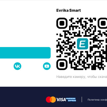
Evrika Smart
Наведите камеру, чтобы скач
Политика кон