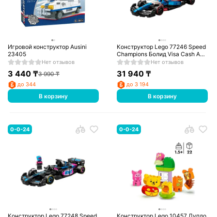
Игровой конструктор Ausini
Конструктор Lego 77246 Speed
23405
Champions Болид Visa Cash App
RB VCARB 01 F1®
Нет отзывов
Нет отзывов
3 440
₸
31 940
₸
3 990
₸
до 344
до 3 194
В корзину
В корзину
0-0-24
0-0-24
Конструктор Lego 77248 Speed
Конструктор Lego 10457 Дупло