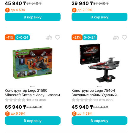
Вана Кеноби
45 940
₸
29 940
₸
57 940
₸
37 940
₸
до 4 594
до 2 994
В корзину
В корзину
-
11
%
0-0-24
-
21
%
0-0-24
Конструктор Lego 21590
Конструктор Lego 75404
Minecraft Битва с Иссушителем
Звездные войны Ударный
корабль типа «Аккламатор»
Нет отзывов
Нет отзывов
65 940
₸
45 940
₸
73 940
₸
57 940
₸
до 6 594
до 4 594
В корзину
В корзину