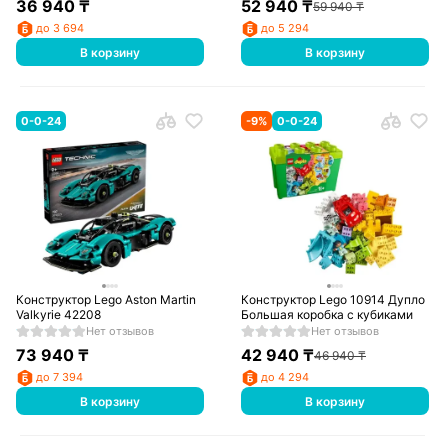
36 940
₸
52 940
₸
59 940
₸
до 3 694
до 5 294
В корзину
В корзину
0-0-24
-
9
%
0-0-24
Конструктор Lego Aston Martin
Конструктор Lego 10914 Дупло
Valkyrie 42208
Большая коробка с кубиками
Нет отзывов
Нет отзывов
73 940
₸
42 940
₸
46 940
₸
до 7 394
до 4 294
В корзину
В корзину