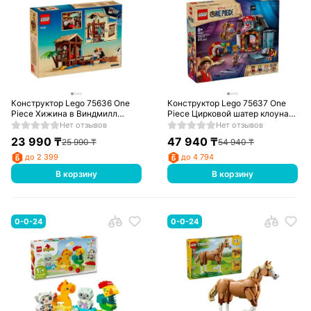
Конструктор Lego 75636 One
Конструктор Lego 75637 One
Piece Хижина в Виндмилл
Piece Цирковой шатер клоуна
Вилладж
Багги
Нет отзывов
Нет отзывов
23 990
₸
47 940
₸
25 990
₸
54 940
₸
до 2 399
до 4 794
В корзину
В корзину
0-0-24
0-0-24