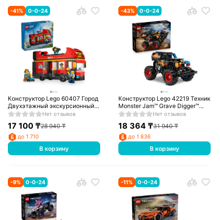
-
41
%
0-0-24
-
43
%
0-0-24
Конструктор Lego 60407 Город
Конструктор Lego 42219 Техник
Двухэтажный экскурсионный
Monster Jam™ Grave Digger™
автобус
«Лед и пламя»
Нет отзывов
Нет отзывов
17 100
₸
18 364
₸
28 940
₸
31 940
₸
до 1 710
до 1 836
В корзину
В корзину
-
9
%
0-0-24
-
11
%
0-0-24