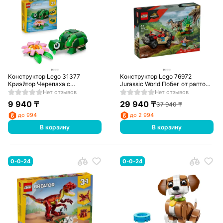
Конструктор Lego 31377
Конструктор Lego 76972
Криэйтор Черепаха с
Jurassic World Побег от раптора
кувшинкой
в бездорожье
Нет отзывов
Нет отзывов
9 940
₸
29 940
₸
37 940
₸
до 994
до 2 994
В корзину
В корзину
0-0-24
0-0-24