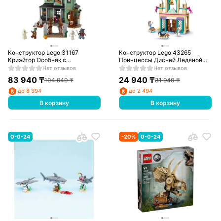
Конструктор Lego 31167
Конструктор Lego 43265
Криэйтор Особняк с
Принцессы Дисней Ледяной
привидениями
замок Эренделл
Нет отзывов
Нет отзывов
83 940
₸
24 940
₸
104 940
₸
31 940
₸
до 8 394
до 2 494
В корзину
В корзину
0-0-24
-
20
%
0-0-24