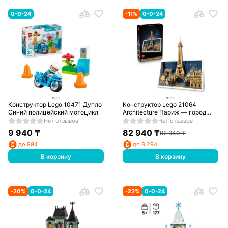
0-0-24
-
11
%
0-0-24
Конструктор Lego 10471 Дупло
Конструктор Lego 21064
Синий полицейский мотоцикл
Architecture Париж — город
любви
Нет отзывов
Нет отзывов
9 940
₸
82 940
₸
92 940
₸
до 994
до 8 294
В корзину
В корзину
-
20
%
0-0-24
-
22
%
0-0-24