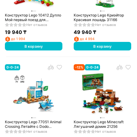
Конструктор Lego 10412 Дупло
Конструктор Lego Криэйтор
Мой первый поезд для
Красивая лошадь 31166
домашних животных
Нет отзывов
Нет отзывов
19 940
₸
49 940
₸
до 1 994
до 4 994
В корзину
В корзину
0-0-24
-
12
%
0-0-24
Конструктор Lego 77051 Animal
Конструктор Lego Minecraft
Crossing Летайте с Dodo
Лягушачий домик 21256
Airlines!
Нет отзывов
Нет отзывов