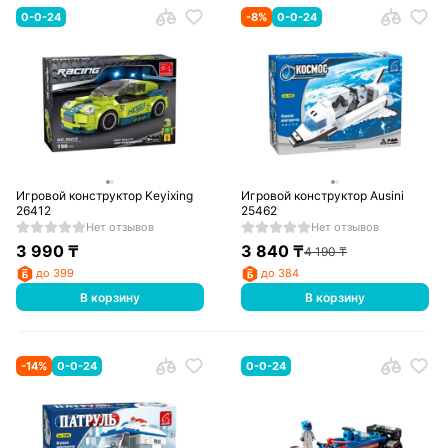
0-0-24
-
8
%
0-0-24
Игровой конструктор Keyixing
Игровой конструктор Ausini
26412
25462
Нет отзывов
Нет отзывов
3 990
₸
3 840
₸
4 190
₸
до 399
до 384
В корзину
В корзину
-
14
%
0-0-24
0-0-24