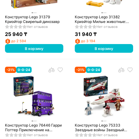
Конструктор Lego 31379
Конструктор Lego 31382
Криэйтор Свирепый динозавр
Криэйтор Милые животные:
игривый щенок
Нет отзывов
Нет отзывов
25 940
₸
31 940
₸
до 2 594
до 3 194
В корзину
В корзину
-
21
%
0-0-24
-
21
%
0-0-24
Конструктор Lego 76446 Гарри
Конструктор Lego 75333
Поттер Приключение на
Звездные войны Звездный
автобусе «Ночной рыцарь»
истребитель джедаев Оби-
Нет отзывов
Нет отзывов