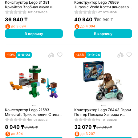
Конструктор Lego 31381
Конструктор Lego 76969
Криэйтор Злобная акула и
Jurassic World Кости динозавра:
сундук с сокровищами
череп трицератопса
Нет отзывов
Нет отзывов
36 940
₸
40 940
₸
50 940
₸
до 3 694
до 4 094
В корзину
В корзину
-
10
%
0-0-24
-
45
%
0-0-24
Конструктор Lego 21583
Конструктор Lego 76443 Гарри
Minecraft Приключения Стива в
Поттер Поездка Хагрида и
тайге
Гарри на мотоцикле
Нет отзывов
Нет отзывов
8 940
₸
32 079
₸
9 940
₸
57 940
₸
до 894
до 3 207