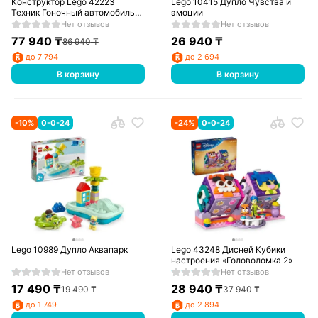
Конструктор Lego 42223
Lego 10415 Дупло Чувства и
Техник Гоночный автомобиль
эмоции
Ford GT40 MKII 1966 г.
Нет отзывов
Нет отзывов
77 940
₸
26 940
₸
86 940
₸
до 7 794
до 2 694
В корзину
В корзину
-
10
%
0-0-24
-
24
%
0-0-24
Lego 10989 Дупло Аквапарк
Lego 43248 Дисней Кубики
настроения «Головоломка 2»
Нет отзывов
Нет отзывов
17 490
₸
28 940
₸
19 490
₸
37 940
₸
до 1 749
до 2 894