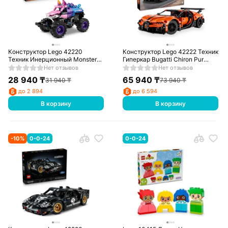
Конструктор Lego 42220
Конструктор Lego 42222 Техник
Техник Инерционный Monster
Гиперкар Bugatti Chiron Pur
Jam™ Sparkle Smash™
Sport
Нет отзывов
Нет отзывов
28 940
₸
65 940
₸
31 940
₸
73 940
₸
до 2 894
до 6 594
В корзину
В корзину
-
10
%
0-0-24
0-0-24