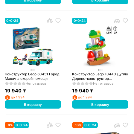
В корзину
В корзину
0-0-24
0-0-24
Конструктор Lego 60451 Город
Конструктор Lego 10440 Дупло
Машина скорой помощи
Дерево-конструктор
равновесия
Нет отзывов
Нет отзывов
19 940
₸
19 940
₸
до 1 994
до 1 994
В корзину
В корзину
-
8
%
0-0-24
-
13
%
0-0-24