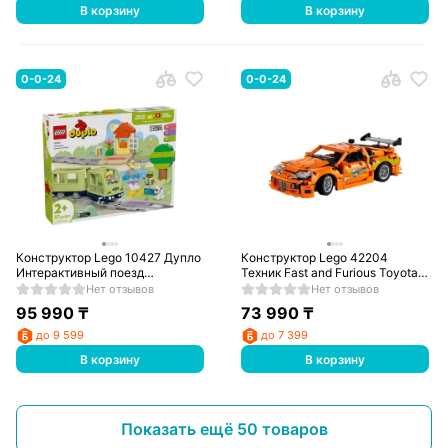
В корзину
В корзину
0-0-24
0-0-24
Конструктор Lego 10427 Дупло
Конструктор Lego 42204
Интерактивный поезд
Техник Fast and Furious Toyota
приключений
Supra MK4
Нет отзывов
Нет отзывов
95 990
₸
73 990
₸
до 9 599
до 7 399
В корзину
В корзину
Показать ещё 50 товаров