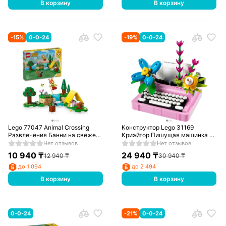
В корзину
В корзину
-
15
%
0-0-24
-
19
%
0-0-24
Lego 77047 Animal Crossing
Конструктор Lego 31169
Развлечения Банни на свежем
Криэйтор Пишущая машинка с
воздухе
цветами
Нет отзывов
Нет отзывов
10 940
₸
24 940
₸
12 940
₸
30 940
₸
до 1 094
до 2 494
В корзину
В корзину
0-0-24
-
21
%
0-0-24