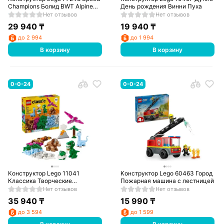
Champions Болид BWT Alpine
День рождения Винни Пуха
F1® Team A524
Нет отзывов
Нет отзывов
29 940
₸
19 940
₸
до 2 994
до 1 994
В корзину
В корзину
0-0-24
0-0-24
Конструктор Lego 11041
Конструктор Lego 60463 Город
Классика Творческие
Пожарная машина с лестницей
динозавры
Нет отзывов
Нет отзывов
35 940
₸
15 990
₸
до 3 594
до 1 599