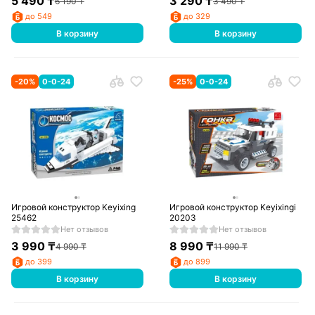
5 490
₸
3 290
₸
6 190
₸
3 490
₸
до 549
до 329
В корзину
В корзину
-
20
%
0-0-24
-
25
%
0-0-24
Игровой конструктор Keyixing
Игровой конструктор Keyixingi
25462
20203
Нет отзывов
Нет отзывов
3 990
₸
8 990
₸
4 990
₸
11 990
₸
до 399
до 899
В корзину
В корзину