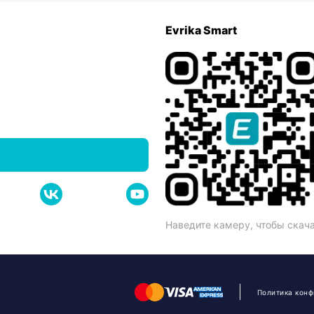
Evrika Smart
Наведите камеру, чтобы скач
Политика кон