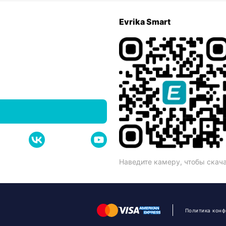
Evrika Smart
Наведите камеру, чтобы скач
Политика кон