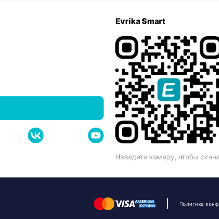
Evrika Smart
Наведите камеру, чтобы скач
Политика кон