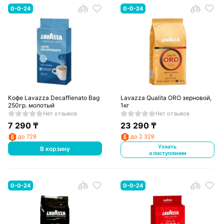
0-0-24
0-0-24
Кофе Lavazza Decaffienato Bag
Lavazza Qualita ORO зерновой,
250гр. молотый
1кг
Нет отзывов
Нет отзывов
7 290
₸
23 290
₸
до 729
до 2 329
Узнать
В корзину
о поступлении
0-0-24
0-0-24