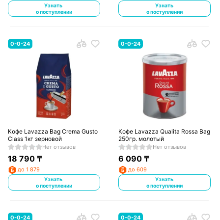
Узнать
Узнать
о поступлении
о поступлении
0-0-24
0-0-24
Кофе Lavazza Bag Crema Gusto
Кофе Lavazza Qualita Rossa Bag
Class 1кг зерновой
250гр. молотый
Нет отзывов
Нет отзывов
18 790
₸
6 090
₸
до 1 879
до 609
Узнать
Узнать
о поступлении
о поступлении
0-0-24
0-0-24