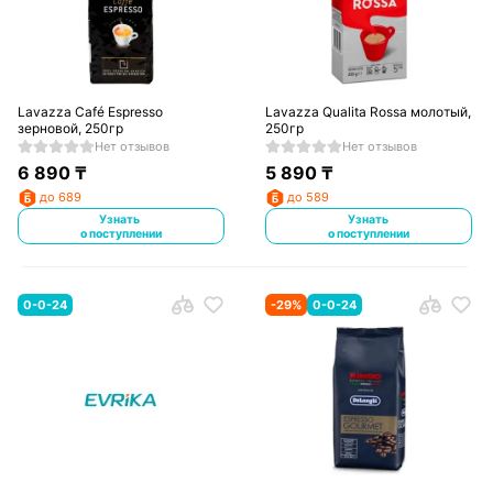
Lavazza Café Espresso
Lavazza Qualita Rossa молотый,
зерновой, 250гр
250гр
Нет отзывов
Нет отзывов
6 890
₸
5 890
₸
до 689
до 589
Узнать
Узнать
о поступлении
о поступлении
0-0-24
-
29
%
0-0-24