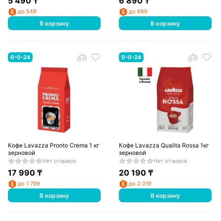
5 490
₸
6 890
₸
до 549
до 689
В корзину
В корзину
0-0-24
0-0-24
Кофе Lavazza Pronto Crema 1 кг
Кофе Lavazza Qualita Rossa 1кг
зерновой
зерновой
Нет отзывов
Нет отзывов
17 990
₸
20 190
₸
до 1 799
до 2 019
В корзину
В корзину