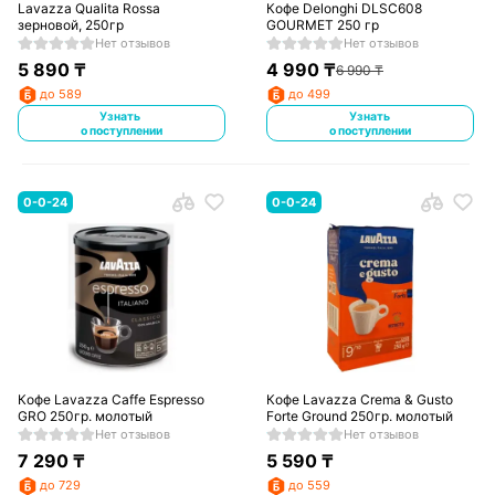
Lavazza Qualita Rossa
Кофе Delonghi DLSC608
зерновой, 250гр
GOURMET 250 гр
Нет отзывов
Нет отзывов
5 890
₸
4 990
₸
6 990
₸
до 589
до 499
Узнать
Узнать
о поступлении
о поступлении
0-0-24
0-0-24
Кофе Lavazza Caffe Espresso
Кофе Lavazza Crema & Gusto
GRO 250гр. молотый
Forte Ground 250гр. молотый
Нет отзывов
Нет отзывов
7 290
₸
5 590
₸
до 729
до 559