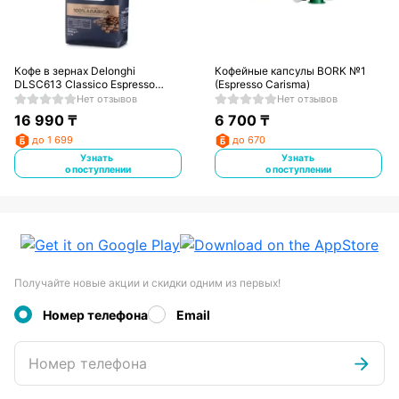
Кофе в зернах Delonghi
Кофейные капсулы BORK №1
DLSC613 Classico Espresso
(Espresso Carisma)
1000 гр
Нет отзывов
Нет отзывов
16 990
₸
6 700
₸
до 1 699
до 670
Узнать
Узнать
о поступлении
о поступлении
Получайте новые акции и скидки одним из первых!
Номер телефона
Email
Номер телефона