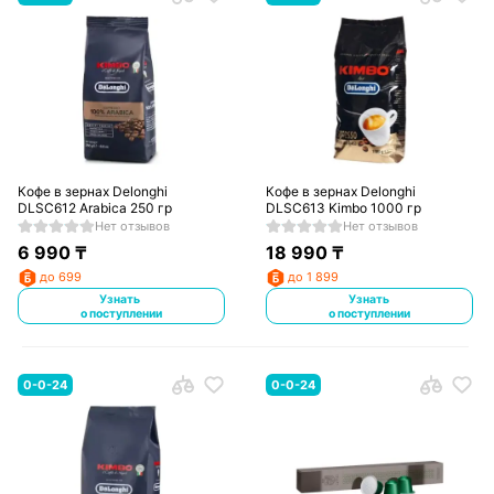
Кофе в зернах Delonghi
Кофе в зернах Delonghi
DLSC612 Arabica 250 гр
DLSC613 Kimbo 1000 гр
Нет отзывов
Нет отзывов
6 990
₸
18 990
₸
до 699
до 1 899
Узнать
Узнать
о поступлении
о поступлении
0-0-24
0-0-24