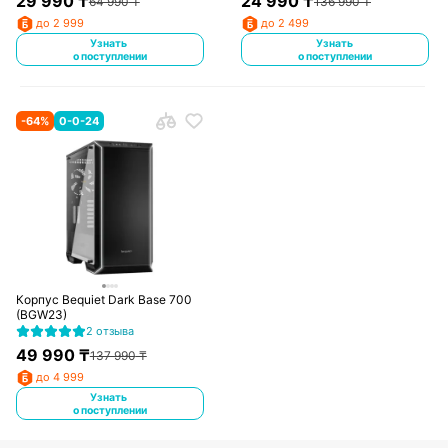
29 990
₸
24 990
₸
64 990
₸
136 990
₸
до 2 999
до 2 499
Узнать
Узнать
о поступлении
о поступлении
-
64
%
0-0-24
Корпус Bequiet Dark Base 700
(BGW23)
2 отзыва
49 990
₸
137 990
₸
до 4 999
Узнать
о поступлении