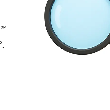
ном
р
ас