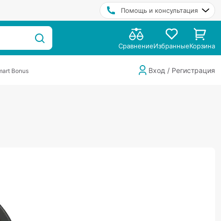
Помощь и консультация
Сравнение
Избранные
Корзина
Вход / Регистрация
art Bonus