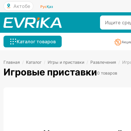
Актобе
Рус
Қаз
Каталог товаров
Акци
Главная
/
Каталог
/
Игры и приставки
/
Развлечения
/
Игр
Игровые приставки
0 товаров