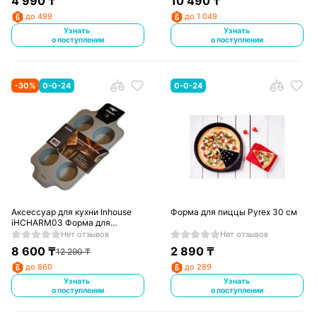
4 990
₸
10 490
₸
до 499
до 1 049
Узнать
Узнать
о поступлении
о поступлении
-
30
%
0-0-24
0-0-24
Аксессуар для кухни Inhouse
Форма для пиццы Pyrex 30 см
iHCHARM03 Форма для
выпечки
Нет отзывов
Нет отзывов
8 600
₸
2 890
₸
12 290
₸
до 860
до 289
Узнать
Узнать
о поступлении
о поступлении