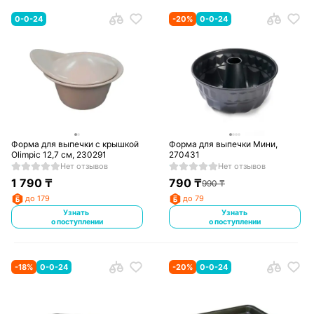
0-0-24
-
20
%
0-0-24
Форма для выпечки с крышкой
Форма для выпечки Мини,
Olimpic 12,7 см, 230291
270431
Нет отзывов
Нет отзывов
1 790
₸
790
₸
990
₸
до 179
до 79
Узнать
Узнать
о поступлении
о поступлении
-
18
%
0-0-24
-
20
%
0-0-24