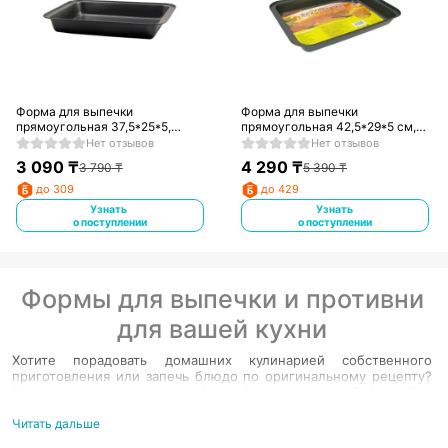
Форма для выпечки
Форма для выпечки
прямоугольная 37,5*25*5,
прямоугольная 42,5*29*5 см,
390133
390134
Нет отзывов
Нет отзывов
3 090
₸
4 290
₸
3 790
₸
5 390
₸
до 309
до 429
Узнать
Узнать
о поступлении
о поступлении
Формы для выпечки и противни
для вашей кухни
Хотите порадовать домашних кулинарией собственного
приготовления или запечь блюдо по оригинальному рецепту?
В таком случае современной хозяйке просто не обойтись без
такого предмета кухонной утвари как металлические,
керамические, стеклянные, бумажные или силиконовые
Читать дальше
формы для выпечки. В интернет-магазине Evrika можно купить