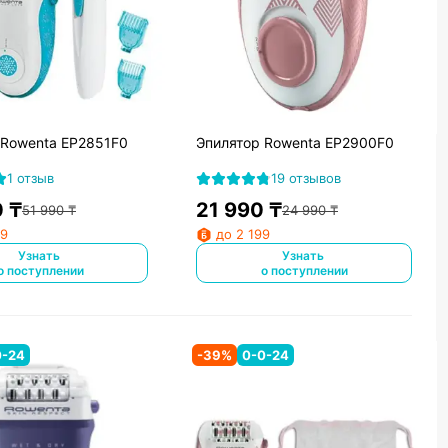
 Rowenta EP2851F0
Эпилятор Rowenta EP2900F0
1 отзыв
19 отзывов
0
₸
21 990
₸
51 990
₸
24 990
₸
99
до 2 199
Узнать
Узнать
о поступлении
о поступлении
0-24
-
39
%
0-0-24