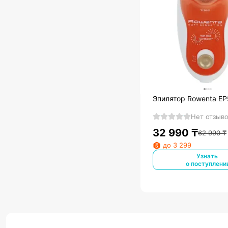
Эпилятор Rowenta E
Нет отзыв
32 990
₸
62 990
₸
до 3 299
Узнать
о поступлени