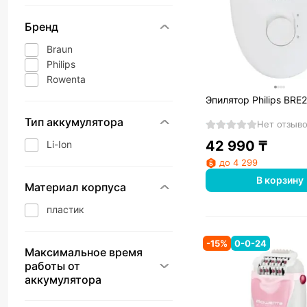
Бренд
Braun
Philips
Rowenta
Эпилятор Philips BRE
Тип аккумулятора
Нет отзыв
42 990
₸
Li-Ion
до 4 299
В корзину
Материал корпуса
пластик
-
15
%
0-0-24
Максимальное время
работы от
аккумулятора