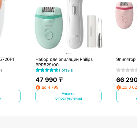
P5720F1
Набор для эпиляции Philips
Эпилятор 
BRP529/00
ов
1 отзыв
47 990
₸
66 29
до 4 799
до 6 6
Узнать
и
о поступлении