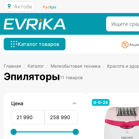
Актобе
Рус
Қаз
Каталог товаров
Акци
Главная
/
Каталог
/
Мелкобытовая техника
/
Красота и здо
Эпиляторы
11 товаров
0-0-24
Цена