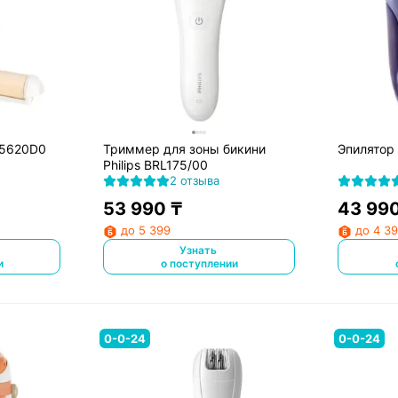
P5620D0
Триммер для зоны бикини
Эпилятор
Philips BRL175/00
2 отзыва
53 990
₸
43 99
до 5 399
до 4 3
Узнать
и
о поступлении
0-0-24
0-0-24