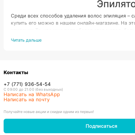
Эпилято
Среди всех способов удаления волос эпиляция – 
купить его можно в нашем онлайн-магазине. На э
эпиляции Те, кто уже попробовал этот метод, бо
Скорость – процедура занимает от силы 10-15 мин
Читать дальше
Эффективность – кожа сохраняет гладкость миним
Универсальность – если купить эпилятор с насадк
Захват даже коротких волосков – не обязательно ж
Ассортимент. Лучший эпилятор – лазерный, хотя у
Контакты
Удобство – устройство компактное и комфортно д
вы в группе риска или не знаете, как пользовать
+7 (771) 936-54-54
С 09:00 до 21:00 (без выходных)
Продукция от популярных производителей
Написать на WhatsApp
Написать на почту
В интернет-магазине продаются приборы только 
• Braun – немецкий производитель, один из лидер
Получайте новые акции и скидки одним из первых!
• Panasonic – японский бренд крупной и мелкой б
Подписаться
• Rowenta – международная фирма с большим выб
• Philips – нидерландская компания, которая пре