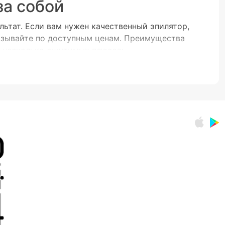
за собой
ьтат. Если вам нужен качественный эпилятор,
казывайте по доступным ценам. Преимущества
т несколько ощутимых плюсов:
остей.
дмышек, например, но еще и брови.
ли.
ивопоказания – дерматологические проблемы. Если
ться со специалистом.
ом продукции:
. На всю продукцию прилагается официальная