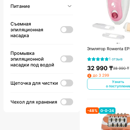
Питание
Съемная
эпиляционная
насадка
Эпилятор Rowenta E
Промывка
эпиляционной
1 отзыв
насадки под водой
32 990
₸
38 990
₸
до 3 299
Узнать
Щеточка для чистки
о поступлени
Чехол для хранения
-
48
%
0-0-24