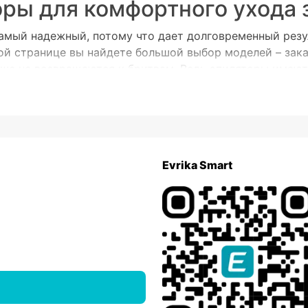
ры для комфортного ухода 
самый надежный, потому что дает долговременный резул
той странице вы найдете большой выбор моделей – за
льше не возвращаются к бритвам. Ведь эпиляторы имею
ут.
ум 2 недели, все зависит от физиологических особенн
ами, то корректировать можно не только зону ног и по
дать по неделе и больше, пока они отрастут.
 нас можно заказать и стандартные механические моде
Evrika Smart
ля транспортировки. Конечно, у эпиляции есть и прот
ся эпилятором, перед покупкой стоит проконсультирова
надежных брендов, которые известны высоким качеств
ов мирового рынка.
ытовой техники.
ором бытовых устройств.
длагает бюджетную, но эффективную технику для ухода