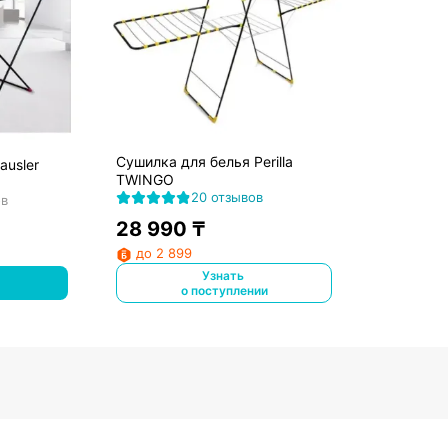
Сушилка для белья Perilla
ausler
TWINGO
20 отзывов
ов
28 990
₸
до 2 899
Узнать
о поступлении