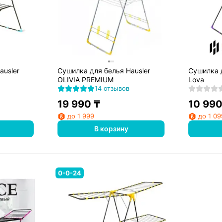
ausler
Сушилка для белья Hausler
Сушилка д
OLIVIA PREMIUM
Lova
14 отзывов
19 990
₸
10 99
до 1 999
до 1 09
В корзину
0-0-24