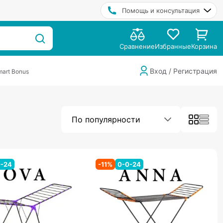
Помощь и консультация
Сравнение
Избранные
Корзина
Вход / Регистрация
art Bonus
По популярности
0-24
-
11
%
0-0-24