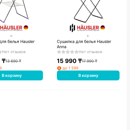
ля белья Hausler
Сушилка для белья Hausler
Anna
Нет отзывов
Нет отзывов
0
₸
15 990
₸
13 690
₸
17 990
₸
9
до 1 599
В корзину
В корзину