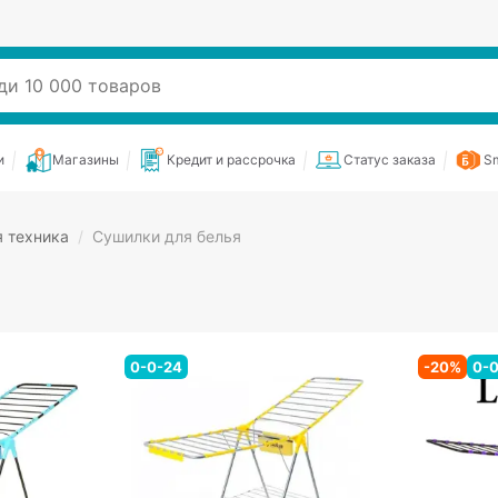
и
Магазины
Кредит и рассрочка
Статус заказа
Sm
 техника
/
Сушилки для белья
0-0-24
-
20
%
0-