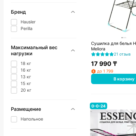
Бренд
Hausler
Perilla
Сушилка для белья H
Максимальный вес
Meliora
нагрузки
21 отзыв
17 990
₸
18 кг
16 кг
до 1 799
13 кг
В корзину
15 кг
20 кг
0-0-24
Размещение
Напольное