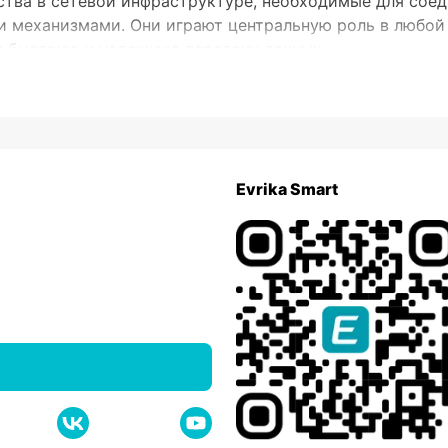
тва в сетевой инфраструктуре, необходимые для соед
механизмами. Они играют центральную роль в любой с
я быструю и надежную передачу данных.
Систематика коммутаторов
ым
остых сетевых решений, автоматически обрабатывая д
Evrika Smart
иях или малых офисах, где не требуется сложная конф
сширенные опции управления и конфигурации. Они поз
данных, улучшать безопасность и осуществлять монито
трах, где нужен контроль над большим количеством да
лючевые параметры коммутатор
ание стоит уделить следующим характеристикам:
ву портов, начиная от моделей с 8 портами для низких 
льные коммутаторы способны снабжать высокоскорост