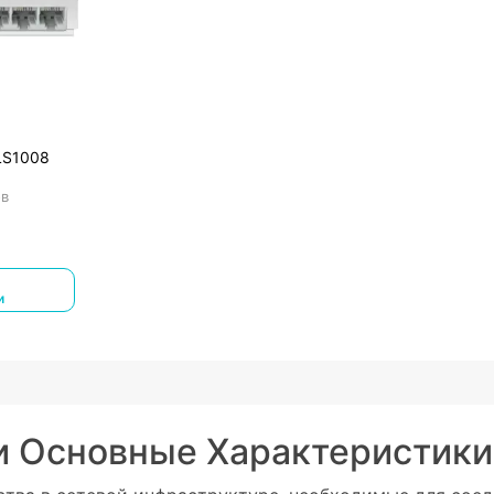
LS1008
ов
и
и Основные Характеристики