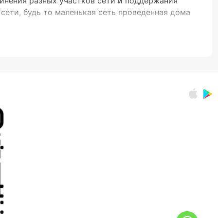
инения разных участков сети и поддержания
ети, будь то маленькая сеть проведенная дома
анные без дополнительных настроек. Они отлично
игурация сети.
воляют администраторам сети вносить изменения
ринг работы сети. Эти модели чаще всего
нных и подключений.
ов
сетей, до устройств с 24, 48 или даже 100
ную передачу данных, что критически важно для