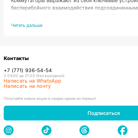
Коммутаторы выражают из себя ключевые устройс
бесперебойного взаимодействия подсоединенными 
или сложная корпоративная структура, гарантиру
Читать дальше
Коммутатор бывает управляемым и не управляем
Неуправляемый коммутатор
рассчитан для пр
Контакты
подходят для использования в домашних услов
Управляемые коммутаторы
предоставляют ра
+7 (771) 936-54-54
в работу устройств, настраивать приоритеты 
С 09:00 до 21:00 (без выходных)
Написать на WhatsApp
используются в больших офисах или дата-цен
Написать на почту
К
Получайте новые акции и скидки одним из первых!
При выборе сетевого коммутатора основное вним
Подписаться
Количество портов
- варьируются по количест
портами для больших корпоративных сетей.
Пропускная способность
: Высокопроизводите