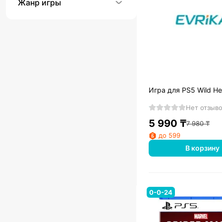
Жанр игры
Игра для PS5 Wild He
Нет отзыв
5 990
₸
7 980
₸
до 599
В корзину
0-0-24