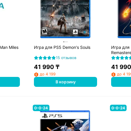
Man Miles
Игра для PS5 Demon's Souls
Игра для
Remastere
15 отзывов
41 990
₸
41 99
до 4 199
до 4 19
В корзину
0-0-24
0-0-24