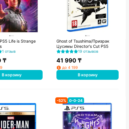
PS5 Life is Strange
Ghost of Tsushima/Призрак
s
Цусимы Director's Cut PS5
1 отзыв
19 отзывов
0
₸
41 990
₸
99
до 4 199
В корзину
В корзину
-
52
%
0-0-24