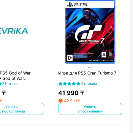
PS5 God of War
Игра для PS5 Gran Turismo 7
/ God of War
 PS5
21 отзыв
3 отзыва
0
₸
41 990
₸
9
до 4 199
Узнать
Узнать
о поступлении
о поступлении