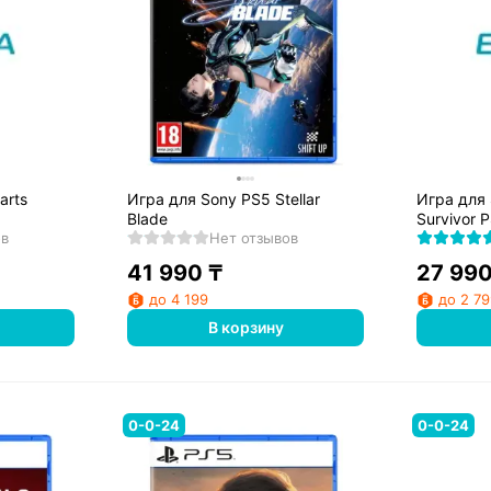
arts
Игра для Sony PS5 Stellar
Игра для 
Blade
Survivor 
ов
Нет отзывов
41 990
₸
27 99
до 4 199
до 2 7
В корзину
0-0-24
0-0-24