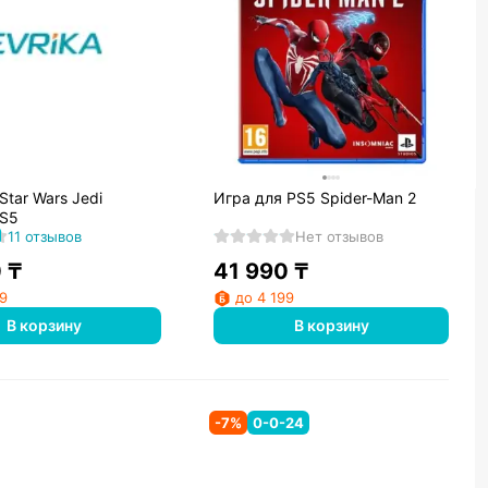
Star Wars Jedi
Игра для PS5 Spider-Man 2
PS5
11 отзывов
Нет отзывов
0
₸
41 990
₸
99
до 4 199
В корзину
В корзину
-
7
%
0-0-24