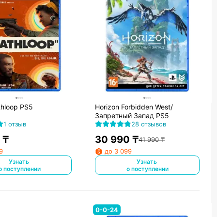
hloop PS5
Horizon Forbidden West/
Запретный Запад PS5
1 отзыв
28 отзывов
₸
30 990
₸
41 990
₸
9
до 3 099
Узнать
Узнать
о поступлении
о поступлении
0-0-24