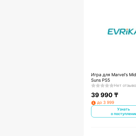
Игра для Marvel's Mid
Suns PS5
Нет отзыв
39 990
₸
до 3 999
Узнать
о поступлени