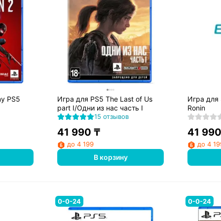
ny PS5
Игра для PS5 The Last of Us
Игра для 
part I/Одни из нас часть I
Ronin
15 отзывов
41 990
₸
41 99
до 4 199
до 4 19
В корзину
0-0-24
0-0-24