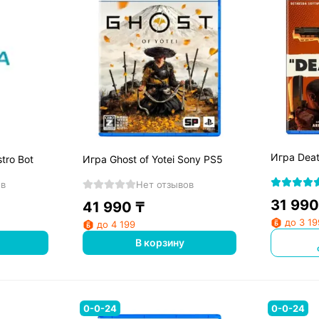
Игра Deat
tro Bot
Игра Ghost of Yotei Sony PS5
ов
Нет отзывов
31 990
41 990
₸
до 3 19
до 4 199
В корзину
0-0-24
0-0-24