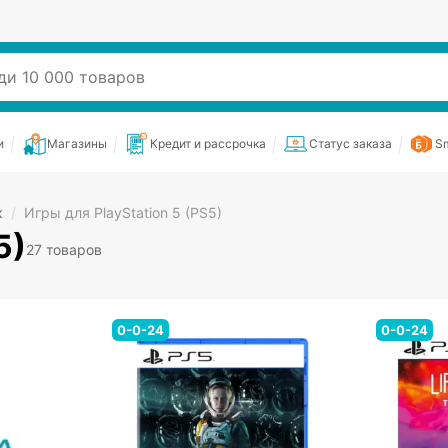
и
Магазины
Кредит и рассрочка
Статус заказа
Sm
к
/
Игры для PlayStation 5 (PS5)
5)
27 товаров
0-0-24
0-0-24