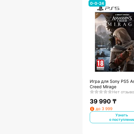
0-0-24
Игра для Sony PS5 As
Creed Mirage
Нет отзыв
39 990
₸
до 3 999
Узнать
о поступлени