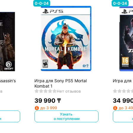
0-0-24
0-0-24
sassin's
Игра для Sony PS5 Mortal
Игра для 
Kombat 1
ов
Нет отзывов
39 990
₸
34 99
до 3 999
до 3 4
Узнать
и
о поступлении