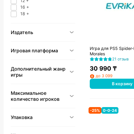
12 +
16 +
18 +
Издатель
Игра для PS5 Spider-
Игровая платформа
Morales
21 отзыв
30 990
₸
Дополнительный жанр
игры
до 3 099
В корзину
Максимальное
количество игроков
-
25
%
0-0-24
Упаковка