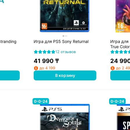
tranding
Игра для PS5 Sony Returnal
Игра для 
True Color
12 отзывов
41 990
₸
24 99
до 4 199
до 2 4
В корзину
0-0-24
0-0-24