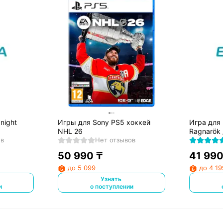
night
Игры для Sony PS5 хоккей
Игра для 
NHL 26
Ragnarök 
ов
Нет отзывов
Рагнарёк
50 990
₸
41 99
до 5 099
до 4 19
Узнать
и
о поступлении