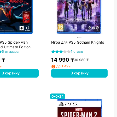
 PS5 Spider-Man
Игра для PS5 Gotham Knights
d Ultimate Edition
5 отзывов
1 отзыв
0
₸
14 990
₸
30 980
₸
9
до 1 499
В корзину
В корзину
0-0-24