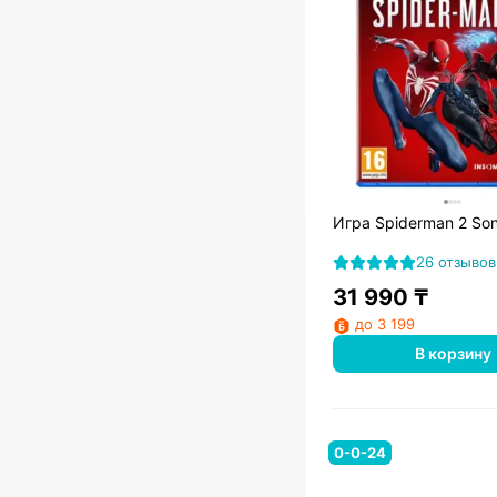
Игра Spiderman 2 So
26 отзывов
31 990
₸
до 3 199
В корзину
0-0-24