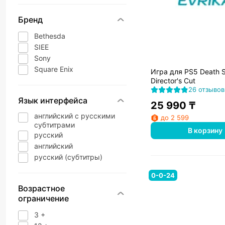
Бренд
Bethesda
SIEE
Sony
Square Enix
Игра для PS5 Death S
Director's Cut
26 отзывов
Язык интерфейса
25 990
₸
английский с русскими
до 2 599
субтитрами
В корзину
русский
английский
русский (субтитры)
0-0-24
Возрастное
ограничение
3 +