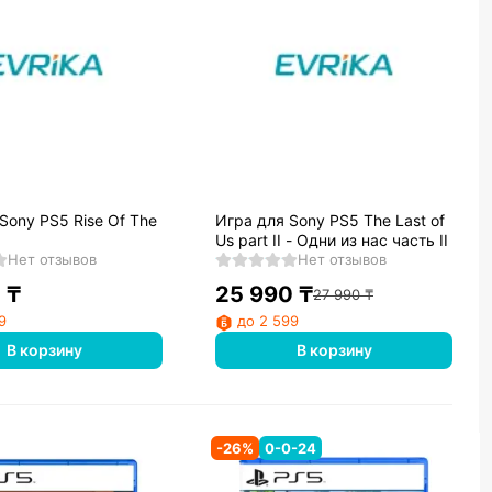
Sony PS5 Rise Of The
Игра для Sony PS5 The Last of
Us part II - Одни из нас часть II
Нет отзывов
Нет отзывов
0
₸
25 990
₸
27 990
₸
9
до 2 599
В корзину
В корзину
-
26
%
0-0-24