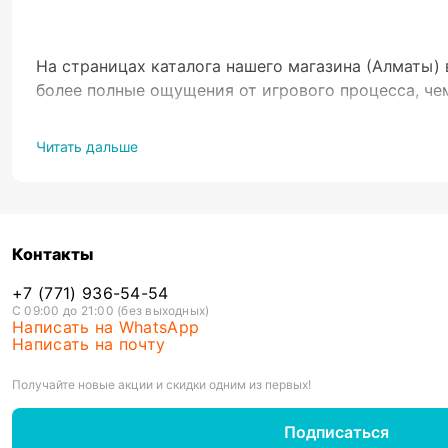
На страницах каталога нашего магазина (Алматы)
более полные ощущения от игрового процесса, ч
Чем гейме
Читать дальше
Кроме ощущений, джойстик PS4 обеспечивает прир
новейшим эргономичным решениям, которые дают 
преимуществом является то, что реагировать на 
тактильного отклика (на определенные события),
Контакты
симуляторов, множество других форматов игрового
+7 (771) 936-54-54
стандартные решения, разработанные для исполь
С 09:00 до 21:00 (без выходных)
Подключение, настройки геймпада
Написать на WhatsApp
Перед выбором модели уточните, как подключить д
Написать на почту
нужный разъем. Даже если необходимого разъема 
Получайте новые акции и скидки одним из первых!
Выгодным дополнением к джойстику являются кно
понадобилось бы больше усилий и времени, перем
Подписаться
перемещаться по разным областям игры (относите