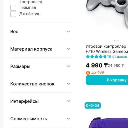
контроллер
Геймпад
Джойстик
Вес
Игровой контроллер 
Материал корпуса
F710 Wireless Gamep
19 отзывов
4 990
₸
24 980
₸
Размеры
до 499
В корзину
Количество кнопок
Интерфейcы
0-0-24
Совместимость