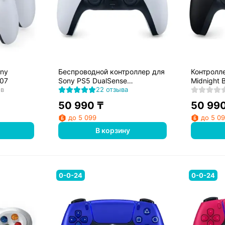
ony
Беспроводной контроллер для
Контролл
107
Sony PS5 DualSense
Midnight 
ов
PS719399902
22 отзыва
50 990
₸
50 99
до 5 099
до 5 0
В корзину
0-0-24
0-0-24