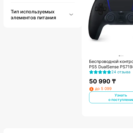
Тип используемых
элементов питания
Беспроводной контр
PS5 DualSense PS71
24 отзыва
50 990
₸
до 5 099
Узнать
о поступлени