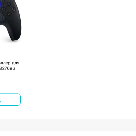
оллер для
9827696
и