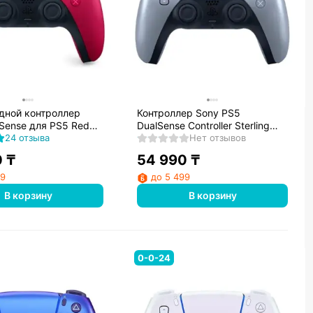
дной контроллер
Контроллер Sony PS5
Sense для PS5 Red
DualSense Controller Sterling
297
24 отзыва
Silver
Нет отзывов
0
₸
54 990
₸
99
до 5 499
В корзину
В корзину
0-0-24