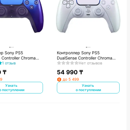
ер Sony PS5
Контроллер Sony PS5
 Controller Chroma
DualSense Controller Chroma
1 отзыв
Pearl
Нет отзывов
0
₸
54 990
₸
99
до 5 499
Узнать
Узнать
о поступлении
о поступлении