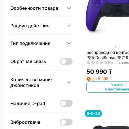
Особенности товара
Радиус действия
Тип подключения
Беспроводной контролл
PS5 DualSense PS71
Обратная связь
Нет отзыв
50 990
₸
до 5 099
Количество мини-
джойстиков
Узнать
о поступлени
Наличие D-pad
0-0-24
Виброотдача