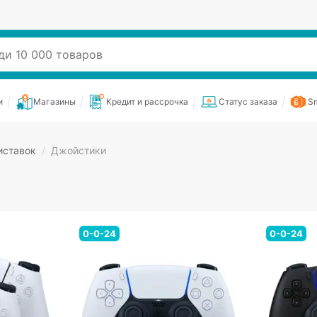
и
Магазины
Кредит и рассрочка
Статус заказа
Sm
иставок
/
Джойстики
0-0-24
0-0-24