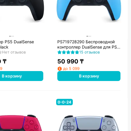
ер PS5 DualSense
PS719728290 Беспроводной
Black
контроллер DualSense для PS5
Нет отзывов
Ice Blue
15 отзывов
0
₸
50 990
₸
99
до 5 099
В корзину
В корзину
0-0-24