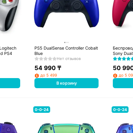
Logitech
PS5 DualSense Controller Cobalt
Беспрово
ad PS4
Blue
Sony Dual
Нет отзывов
PS719828
54 990
₸
50 99
до 5 499
до 5 0
В корзину
0-0-24
0-0-24