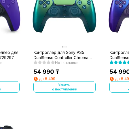
ер для
Контроллер для Sony PS5
Контролл
9729297
DualSense Controller Chroma
DualSense
ов
Teal
Нет отзывов
Indigo
54 990
₸
54 99
до 5 499
до 5 4
Узнать
и
о поступлении