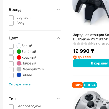
Бренд
Logitech
Sony
Зарядная станция S
Цвет
DualSense PS719374
Нет отзыв
Белый
19 990
₸
Зелёный
до 1 999
Красный
Лиловый
В корзину
Серебристый
Синий
Смотреть все
-
80
%
0-0-24
Тип
Беспроводной