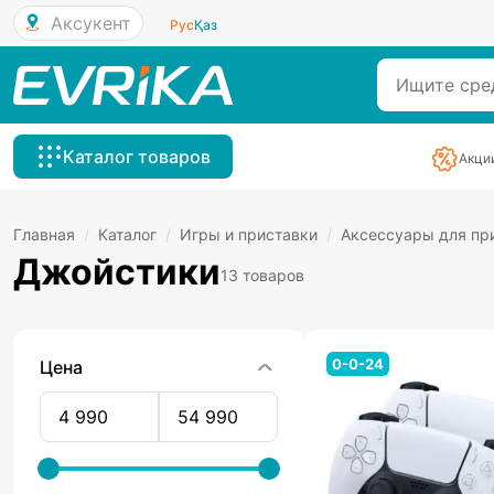
Аксукент
Рус
Қаз
Каталог товаров
Акци
Главная
/
Каталог
/
Игры и приставки
/
Аксессуары для пр
Джойстики
13 товаров
0-0-24
Цена