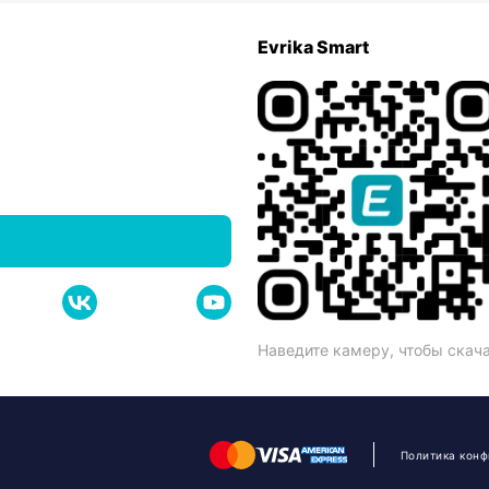
Evrika Smart
Наведите камеру, чтобы скач
Политика кон