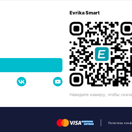
Evrika Smart
Наведите камеру, чтобы скач
Политика кон