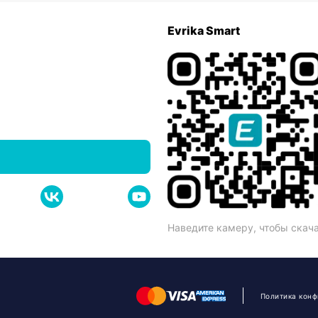
Evrika Smart
Наведите камеру, чтобы скач
Политика кон