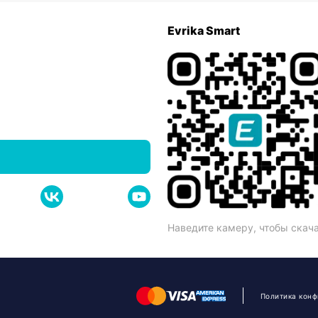
Evrika Smart
Наведите камеру, чтобы скач
Политика кон