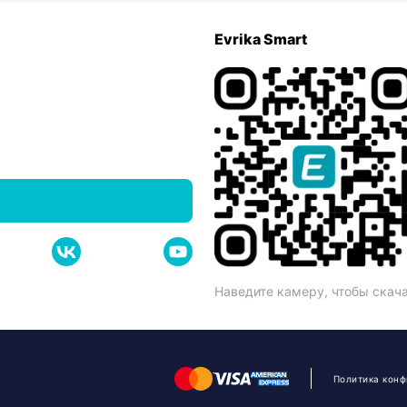
Evrika Smart
Наведите камеру, чтобы скач
Политика кон