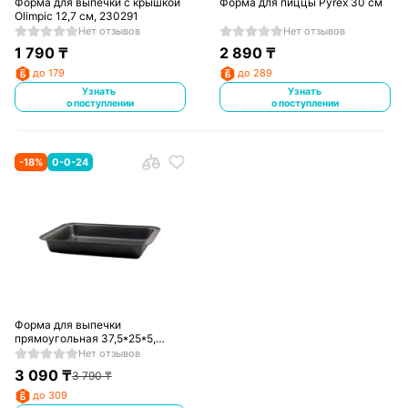
Форма для выпечки с крышкой
Форма для пиццы Pyrex 30 см
Olimpic 12,7 см, 230291
Нет отзывов
Нет отзывов
1 790
₸
2 890
₸
до 179
до 289
Узнать
Узнать
о поступлении
о поступлении
-
18
%
0-0-24
Форма для выпечки
прямоугольная 37,5*25*5,
390133
Нет отзывов
3 090
₸
3 790
₸
до 309