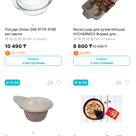
Посуда Simax SIM 6176-6186
Аксессуар для кухни Inhouse
кастрюля
iHCHARM03 Форма для
выпечки
Нет отзывов
Нет отзывов
10 490
₸
8 600
₸
12 290
₸
до 1 049
до 860
Узнать
Узнать
о поступлении
о поступлении
0-0-24
0-0-24