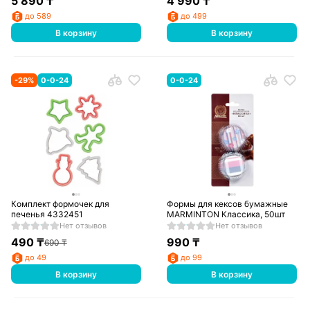
5 890
₸
4 990
₸
до 589
до 499
В корзину
В корзину
-
29
%
0-0-24
0-0-24
Комплект формочек для
Формы для кексов бумажные
печенья 4332451
MARMINTON Классика, 50шт
Нет отзывов
Нет отзывов
490
₸
990
₸
690
₸
до 49
до 99
В корзину
В корзину