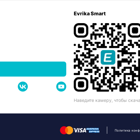
Evrika Smart
Наведите камеру, чтобы скач
Политика кон