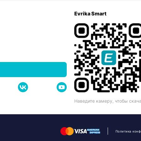
Evrika Smart
Наведите камеру, чтобы скач
Политика кон