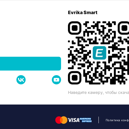
Evrika Smart
Наведите камеру, чтобы скач
Политика кон